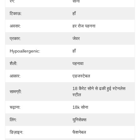
रंग:
सोना
टिकाऊ:
हाँ
अवसर:
हर रोज पहनना
प्रकार:
जेवर
Hypoallergenic:
हाँ
शैली:
पहनावा
आकार:
एडजस्टेबल
18 कैरेट सोने से ढकी हुई स्टेनलेस 
सामग्री:
स्टील
चढ़ाना:
18k सोना
लिंग:
यूनिसेक्स
डिज़ाइन:
फैशनेबल