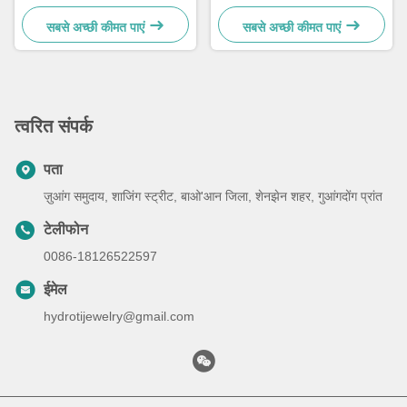
21.5 सेमी
30 सेमी
सबसे अच्छी कीमत पाएं
सबसे अच्छी कीमत पाएं
त्वरित संपर्क
पता
ज़ुआंग समुदाय, शाजिंग स्ट्रीट, बाओ'आन जिला, शेनझेन शहर, गुआंगदोंग प्रांत
टेलीफोन
0086-18126522597
ईमेल
hydrotijewelry@gmail.com