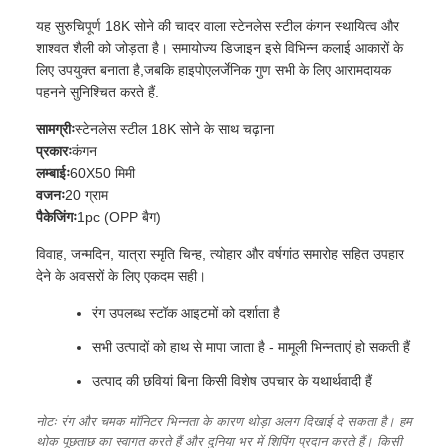
यह सुरुचिपूर्ण 18K सोने की चादर वाला स्टेनलेस स्टील कंगन स्थायित्व और
शाश्वत शैली को जोड़ता है। समायोज्य डिजाइन इसे विभिन्न कलाई आकारों के
लिए उपयुक्त बनाता है,जबकि हाइपोएलर्जेनिक गुण सभी के लिए आरामदायक
पहनने सुनिश्चित करते हैं.
सामग्रीः
स्टेनलेस स्टील 18K सोने के साथ चढ़ाना
प्रकारः
कंगन
लम्बाईः
60X50 मिमी
वजनः
20 ग्राम
पैकेजिंगः
1pc (OPP बैग)
विवाह, जन्मदिन, यात्रा स्मृति चिन्ह, त्योहार और वर्षगांठ समारोह सहित उपहार
देने के अवसरों के लिए एकदम सही।
रंग उपलब्ध स्टॉक आइटमों को दर्शाता है
सभी उत्पादों को हाथ से मापा जाता है - मामूली भिन्नताएं हो सकती हैं
उत्पाद की छवियां बिना किसी विशेष उपचार के यथार्थवादी हैं
नोटः रंग और चमक मॉनिटर भिन्नता के कारण थोड़ा अलग दिखाई दे सकता है। हम
थोक पूछताछ का स्वागत करते हैं और दुनिया भर में शिपिंग प्रदान करते हैं। किसी