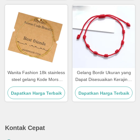
Wanita Fashion 18k stainless
Gelang Bordir Ukuran yang
steel gelang Kode Morse
Dapat Disesuaikan Kerajinan
gelang 21,5cm
Tali Gelang untuk Hadiah
Dapatkan Harga Terbaik
Dapatkan Harga Terbaik
Pasangan 15 - 30cm
Kontak Cepat