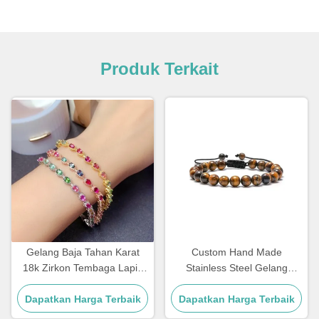
Produk Terkait
Gelang Baja Tahan Karat
Custom Hand Made
18k Zirkon Tembaga Lapis
Stainless Steel Gelang
Emas Berlian Wanita
Couple Hadiah Mens Tiger
Dapatkan Harga Terbaik
Dapatkan Harga Terbaik
Eye Batu Manik Gelang