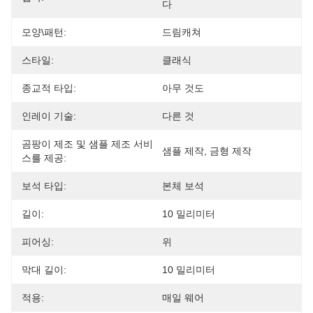
다
모양\패턴:
드림캐쳐
스타일:
클래식
종교적 타입:
아무 것도
인레이 기술:
다른 것
곰팡이 제조 및 샘플 제조 서비
샘플 제작, 금형 제작
스를 제공:
보석 타입:
본체 보석
길이:
10 밀리미터
피어싱:
위
막대 길이:
10 밀리미터
적용:
매일 웨어