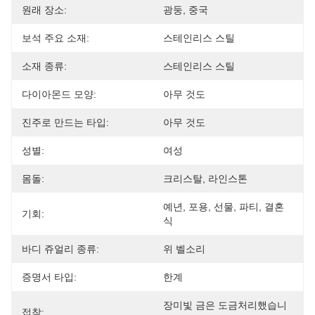
원래 장소:
광둥, 중국
보석 주요 소재:
스테인리스 스틸
소재 종류:
스테인리스 스틸
다이아몬드 모양:
아무 것도
진주로 만드는 타입:
아무 것도
성별:
여성
몸돌:
크리스탈, 라인스톤
예년, 포용, 선물, 파티, 결혼
기회:
식
바디 쥬얼리 종류:
위 벨소리
증명서 타입:
한계
장미빛 금은 도금처리했습니
접착: