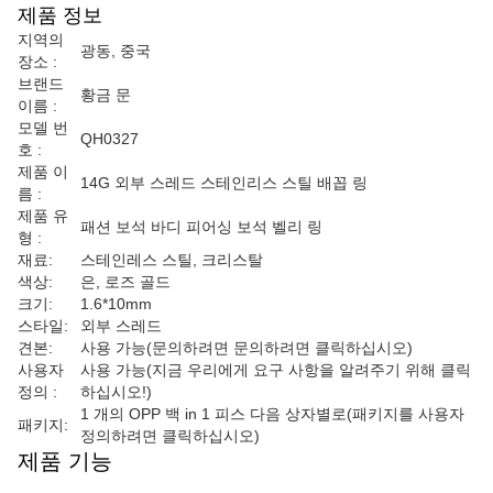
제품 정보
지역의
광동, 중국
장소 :
브랜드
황금 문
이름 :
모델 번
QH0327
호 :
제품 이
14G 외부 스레드 스테인리스 스틸 배꼽 링
름 :
제품 유
패션 보석 바디 피어싱 보석 벨리 링
형 :
재료:
스테인레스 스틸, 크리스탈
색상:
은, 로즈 골드
크기:
1.6*10mm
스타일:
외부 스레드
견본:
사용 가능
(문의하려면 문의하려면 클릭하십시오)
사용자
사용 가능
(지금 우리에게 요구 사항을 알려주기 위해 클릭
정의 :
하십시오!)
1 개의 OPP 백 in 1 피스 다음 상자별로
(패키지를 사용자
패키지:
정의하려면 클릭하십시오)
제품 기능