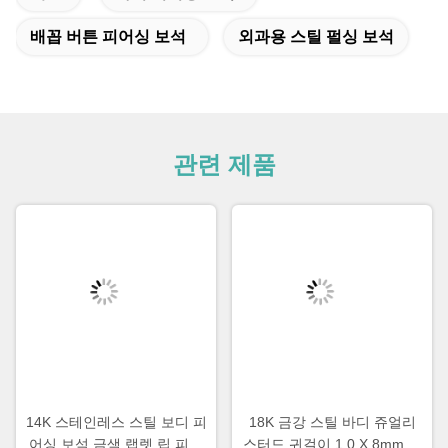
배꼽 버튼 피어싱 보석
외과용 스틸 펄싱 보석
관련 제품
14K 스테인레스 스틸 보디 피
18K 금강 스틸 바디 쥬얼리
어싱 보석 금색 랩렛 립 피어
스터드 귀걸이 1.0 X 8mm 여