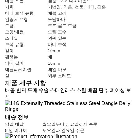
메인 스톤
결정, 모조 다이아몬드
기회
기념일, 약혼, 선물, 파티, 결혼
바디 보석 유형
배꼽 고리
인증서 유형
도달하다
도금
로즈 골드 도금
모양/패턴
드림 포수
스타일
권위 있는
보석 유형
바디 보석
길이
10mm
꿰뚫는
배
막대 길이
10mm
애플리케이션
매일 마모
실
외부 스레드
제품 세부 사항
배꼽 반지 도매 수술 스테인레스 스틸 배꼽 단추 피어싱 보
석
배송 정보
당일 배달
월요일부터 금요일까지 주문
5 일 이내에
토요일과 일요일 주문