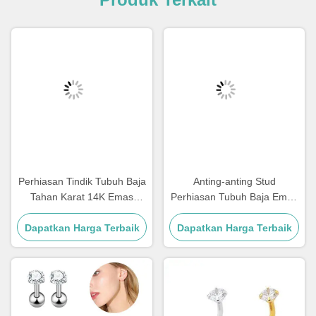
Perhiasan Tindik Tubuh Baja
Anting-anting Stud
Tahan Karat 14K Emas
Perhiasan Tubuh Baja Emas
Labret Lip Piercing Jewelry
18K 1.0 X 8mm Perhiasan
Dapatkan Harga Terbaik
1.2mm
Tindik Telinga Untuk Wanita
Dapatkan Harga Terbaik