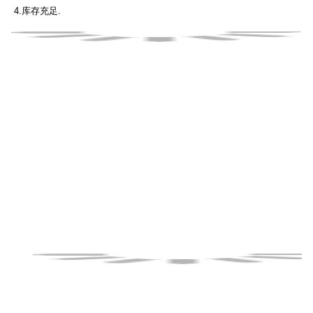
关于运输:
我们目前支持客户指定的物流.此外,对于许多客户,我们可以根据客户需
求,将货物直接运送到他们的工厂或客户手中.去年,我们的发货量超过
300万台,并且能够满足客户的需求.其他优势包括为您的供应商提供集中
发货点,从而减少他们从中国发货的运费.