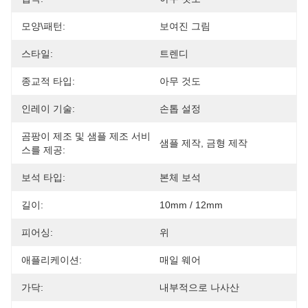
모양\패턴:
보여진 그림
스타일:
트렌디
종교적 타입:
아무 것도
인레이 기술:
손톱 설정
곰팡이 제조 및 샘플 제조 서비
샘플 제작, 금형 제작
스를 제공:
보석 타입:
본체 보석
길이:
10mm / 12mm
피어싱:
위
애플리케이션:
매일 웨어
가닥:
내부적으로 나사산