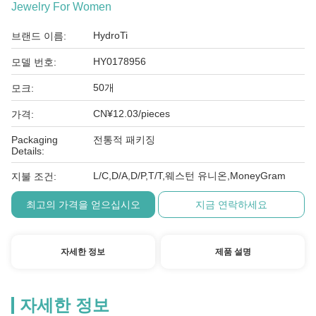
Jewelry For Women
HydroTi
브랜드 이름:
HY0178956
모델 번호:
50개
모크:
CN¥12.03/pieces
가격:
Packaging
전통적 패키징
Details:
L/C,D/A,D/P,T/T,웨스턴 유니온,MoneyGram
지불 조건:
최고의 가격을 얻으십시오
지금 연락하세요
자세한 정보
제품 설명
자세한 정보