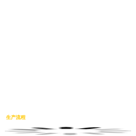
1. 我们一共有多少名QC或QA检验员?
 10名
2. 所有生产线都有质量控制吗?
是的