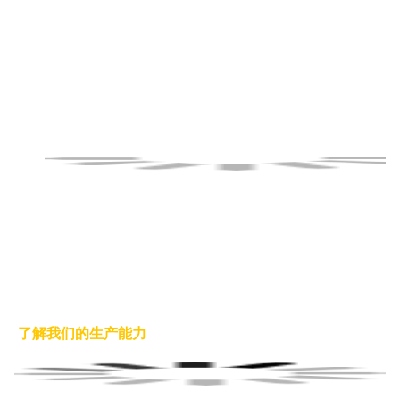
我们如何确保您的货物没有问题?
注
:所有内容均经阿里巴巴验证.需要查看评估报告?
我们共有10名QC或QA检验员,每条生产线也都有QC检验员负责.为了满
足客户的要求,我们实施了严格的质量控制方法.此外,为了确保没有缺陷
产品,我们会对所有产品进行全检,而不是随机抽检.
检验标准
如果存在这些问题,则该产品将被淘汰:宝石脱落,胶水过多,配件缺陷,焊
接问题,电镀不良,规格问题,宝石位置错误,表面损坏.