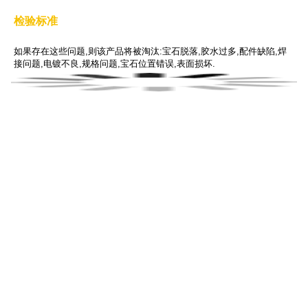
立即定制>>
1. 细微定制
定制标志,包装,材料,颜色或图形.
2
.基于设计的定制
根据设计图定制.
3
.基于样品的定制
根据您提供的样品定制.
4
.完全定制
根据您的具体描述定制.
我们如何包装和运送您的货物?
关于套餐:
您的货物将被精心包装,严格无虞.我们知道您喜爱您的货物,我们也一样.
我们还为每笔订单提供包装服务.这项服务可以简单到只需用塑料袋包
装,也可以根据您的具体要求进行详细包装,例如UPC标签,材质标签,尺寸
详情等等.点击此处告知我们您的要求>>