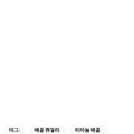
3. 成品是如何检验的?
所有产品都要检验.
4. 如果您收到有缺陷的商品,您会得到什么?
您可以要求退货或换货,或者申请退款服务.
5.我们有产品证书吗?
是的,我们有检测报告和相关证书.
为什么选择我们?
如果您从我们这里购买,您可以享受:
1.免费提供授权的高分辨率产品视频和照片.
2.快速且经济的交货.(72小时交货时间)
3.价格有竞争力
4.库存充足.