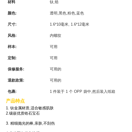
材料
钛,锆
颜色:
透明,黑色,粉色,蓝色
尺寸:
1.6*10毫米, 1.6*12毫米
风格:
内螺纹
样本:
可用
定制:
可用
保修服务:
可用的
退款政策:
可用的
包裹:
1 件装于 1 个 OPP 袋中,然后装入纸箱
产品特点
1. 钛金属材质,适合敏感肌肤
2.镶嵌优质锆石宝石
3. 精细抛光的棒,亲肤,不刮伤