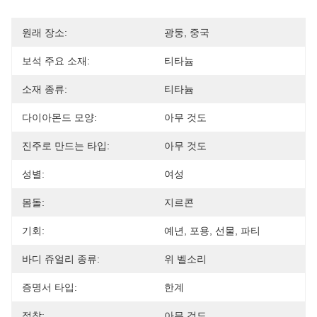
원래 장소:
광둥, 중국
보석 주요 소재:
티타늄
소재 종류:
티타늄
다이아몬드 모양:
아무 것도
진주로 만드는 타입:
아무 것도
성별:
여성
몸돌:
지르콘
기회:
예년, 포용, 선물, 파티
바디 쥬얼리 종류:
위 벨소리
증명서 타입:
한계
접착:
아무 것도