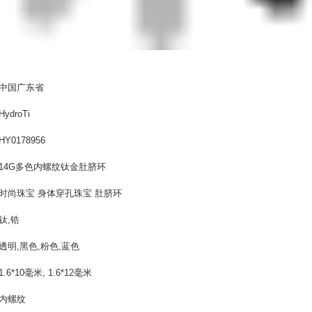
中国广东省
HydroTi
HY0178956
14G多色内螺纹钛金肚脐环
时尚珠宝 身体穿孔珠宝 肚脐环
钛,锆
透明,黑色,粉色,蓝色
1.6*10毫米, 1.6*12毫米
内螺纹