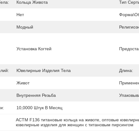
ела:
Кольца Живота
Тип Серт
Нет
Форма\об
Модный
Религиоз
Установка Когтей
Предоста
лий:
Ювелирные Изделия Тела
Длина:
Живот
Применен
Внутренняя Резьба
Упаковыв
и:
10,0000 Штук В Месяц
АСТМ F136 титановые кольца на животе
, 
оптовые ювелирны
ювелирные изделия для женщин с титановым пирсингом