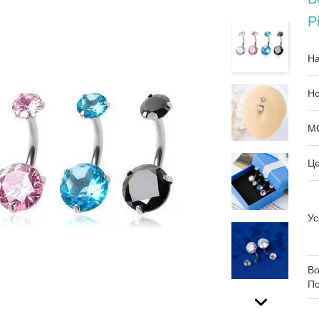
P
На
Но
М
Це
Ус
Во
По