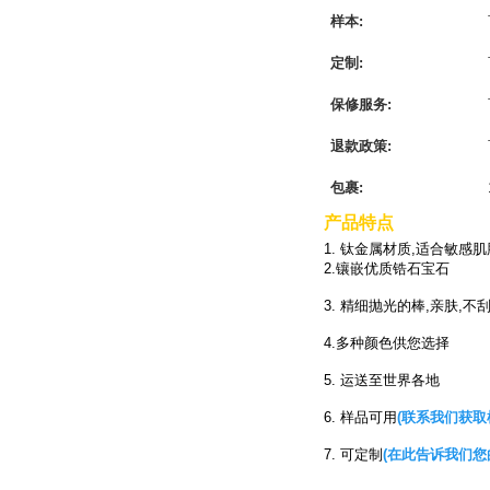
样本:
定制:
保修服务:
退款政策:
包裹:
产品特点
1. 钛金属材质,适合敏感肌
2.镶嵌优质锆石宝石
3. 精细抛光的棒,亲肤,不
4.多种颜色供您选择
5. 运送至世界各地
6. 样品可用
(联系我们获取
7. 可定制
(在此告诉我们您