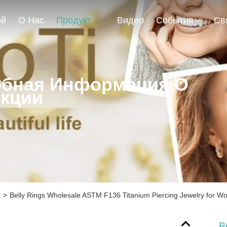
ой
О Нас
Продукты
Видео
События
бная Информация О
кции
а
>
Belly Rings Wholesale ASTM F136 Titanium Piercing Jewelry for 
B