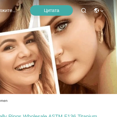
Цитата
Свяжитесь С Нами
Women
elly Rings Wholesale ASTM F136 Titanium