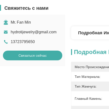
Свяжитесь с нами
Mr. Fan Min
hydrotijewelry@gmail.com
Подробная И
13723795650
Подробная
Связаться сейчас
Место Происхождени
Тип Материала:
Тип Жемчуга:
Главный Камень: