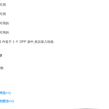
可用
可用
可用的
可用的
1 件装于 1 个 OPP 袋中,然后装入纸箱
肤
刮伤
样品>>)
的想法>>)