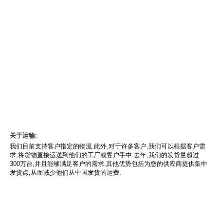
关于套餐:
您的货物将被精心包装,严格无虞.我们知道您喜爱您的货物,我们也一样.
我们还为每笔订单提供包装服务.这项服务可以简单到只需用塑料袋包
装,也可以根据您的具体要求进行详细包装,例如UPC标签,材质标签,尺寸
详情等等.点击此处告知我们您的要求>>