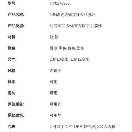
型号:
HY0178956
产品名称:
14G多色内螺纹钛金肚脐环
产品类型:
时尚珠宝 身体穿孔珠宝 肚脐环
材料
钛,锆
颜色:
透明,黑色,粉色,蓝色
尺寸:
1.6*10毫米, 1.6*12毫米
风格:
内螺纹
样本:
可用
定制:
可用
保修服务:
可用的
退款政策:
可用的
包裹:
1 件装于 1 个 OPP 袋中,然后装入纸箱