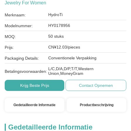
Jewelry For Women
HydroTi
Merknaam:
HY0178956
Modelnummer:
50 stuks
MOQ:
CN¥12.03/pieces
Prijs:
Conventionele Verpakking
Packaging Details:
L/C,D/A,D/P,T/T,Western
Betalingsvoorwaarden:
Union,MoneyGram
Krijg Beste Prijs
Contact Opnemen
Gedetailleerde Informatie
Productbeschrijving
Gedetailleerde Informatie