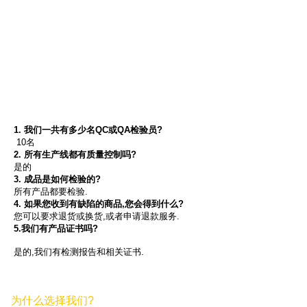
我们共有10名QC或QA检验员,每条生产线也都有QC检验员负责.为了满
足客户的要求,我们实施了严格的质量控制方法.此外,为了确保没有缺陷
产品,我们会对所有产品进行全检,而不是随机抽检.
检验标准
如果存在这些问题,则该产品将被淘汰:宝石脱落,胶水过多,配件缺陷,焊
接问题,电镀不良,规格问题,宝石位置错误,表面损坏.