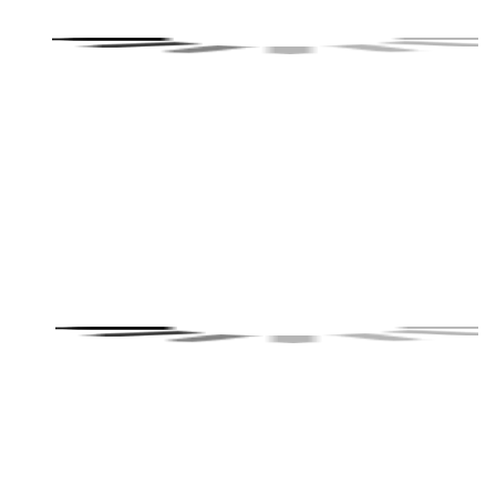
1.免费提供授权的高分辨率产品视频和照片.
2.快速且经济的交货.(72小时交货时间)
3.价格有竞争力
4.库存充足.