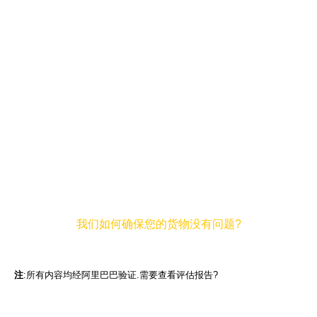
关于运输:
我们目前支持客户指定的物流.此外,对于许多客户,我们可以根据客户需
求,将货物直接运送到他们的工厂或客户手中.去年,我们的发货量超过
300万台,并且能够满足客户的需求.其他优势包括为您的供应商提供集中
发货点,从而减少他们从中国发货的运费.