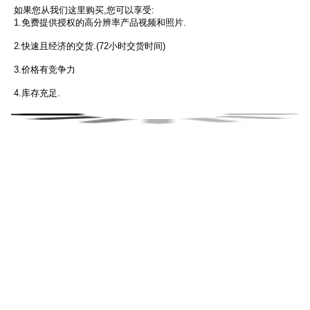
1. 我们一共有多少名QC或QA检验员?
 10名
2. 所有生产线都有质量控制吗?
是的
3. 成品是如何检验的?
所有产品都要检验.
4. 如果您收到有缺陷的商品,您会得到什么?
您可以要求退货或换货,或者申请退款服务.
5.我们有产品证书吗?
是的,我们有检测报告和相关证书.
为什么选择我们?
如果您从我们这里购买,您可以享受: