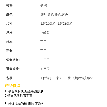
材料
钛,锆
颜色:
透明,黑色,粉色,蓝色
尺寸:
1.6*10毫米, 1.6*12毫米
风格:
内螺纹
样本:
可用
定制:
可用
保修服务:
可用的
退款政策:
可用的
包裹:
1 件装于 1 个 OPP 袋中,然后装入纸箱
产品特点
1. 钛金属材质,适合敏感肌肤
2.镶嵌优质锆石宝石
3. 精细抛光的棒,亲肤,不刮伤