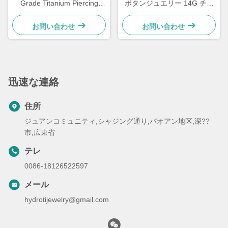
Grade Titanium Piercing
ボタンジュエリー 14G チタ
Jewelry Wholesale
ンへそピアス
お問い合わせ
お問い合わせ
迅速な連絡
住所
ジュアンコミュニティ,シャジング通り,バオアン地区,深??
市,広東省
テレ
0086-18126522597
メール
hydrotijewelry@gmail.com