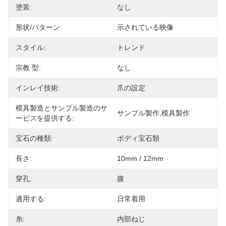
塗装:
なし
形状/パターン:
示されている映像
スタイル:
トレンド
宗教 型:
なし
インレイ技術:
爪の設定
模具製造とサンプル製造のサ
サンプル製作,模具製作
ービスを提供する:
宝石の種類:
ボディ宝石類
長さ:
10mm / 12mm
穿孔:
腹
適用する:
日常着用
糸:
内部ねじ