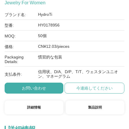
Jewelry For Women
HydroTi
ブランド名:
HY0178956
型番:
50個
MOQ:
CN¥12.03/pieces
価格:
Packaging
慣習的な包装
Details:
信用状、D/A、D/P、T/T、ウェスタンユニオ
支払条件:
ン、マネーグラム
お問い合わせ
今連絡してください
詳細情報
製品説明