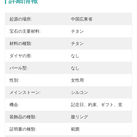
詳細情報
起源の場所:
中国広東省
宝石の主要材料:
チタン
材料の種類:
チタン
ダイヤの形:
なし
パール型:
なし
性別:
女性用
メインストーン:
シルコン
機会:
記念日、約束、ギフト、党
装飾品の種類:
腹リング
証明書の種類:
範囲