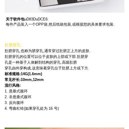
关于软件包
uD83DuDCE6:
每件产品装入一个OPP袋,然后纸箱包装,或根据您的具体要求包装.
肚脐穿孔:
肚脐穿孔,也称为脐穿孔,通常穿过肚脐正上方的皮肤.
肚脐穿孔的位置可以位于皮肤的上部或下部.肚脐穿
孔是一种基于人体解剖结构的穿孔.高级肚脐
穿孔由外穿构成,这意味着穿孔位于肚脐上方或下方.
标准规格:14G(1.6mm)
常见杆长:10mm,12mm
流行风格:
1. 悬垂式腹环
2. 非悬垂式腹环
3. 反向腹环
4. 弯曲杠铃(如果穿孔处为 16 号)