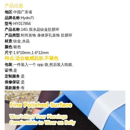
产品信息
地区
:中国广东省
品牌名称
:HydroTi
型号
:HY017856
产品名称
:14G 双水晶钛金肚脐环
产品类型
:时尚首饰 身体穿孔首饰 肚脐环
材质
:钛金,水晶
颜色
:银色
尺寸
:1.6*10mm,1.6*12mm
特点
:适合敏感肌肤,不褪色
包装
:一件装入一个 opp 袋,然后装入纸箱.
证书
:是
定制服务
:是
保修保证
:是
退款服务
:有