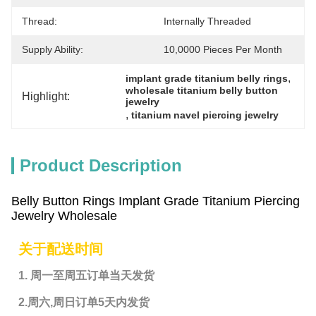
Thread:
Internally Threaded
Supply Ability:
10,0000 Pieces Per Month
, 
implant grade titanium belly rings
wholesale titanium belly button 
Highlight:
jewelry
, 
titanium navel piercing jewelry
Product Description
Belly Button Rings Implant Grade Titanium Piercing
Jewelry Wholesale
关于配送时间
1. 周一至周五订单当天发货
2.周六,周日订单5天内发货