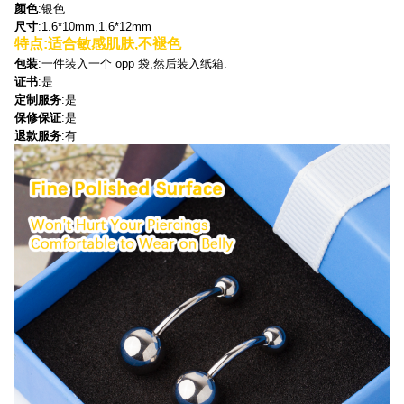
颜色
:银色
尺寸
:1.6*10mm,1.6*12mm
特点
:适合敏感肌肤,不褪色
包装
:一件装入一个 opp 袋,然后装入纸箱.
证书
:是
定制服务
:是
保修保证
:是
退款服务
:有