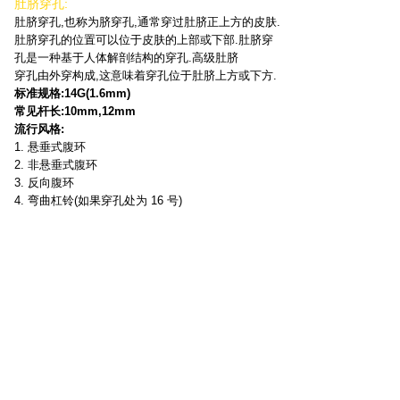
肚脐穿孔:
肚脐穿孔,也称为脐穿孔,通常穿过肚脐正上方的皮肤.
肚脐穿孔的位置可以位于皮肤的上部或下部.肚脐穿
孔是一种基于人体解剖结构的穿孔.高级肚脐
穿孔由外穿构成,这意味着穿孔位于肚脐上方或下方.
标准规格:14G(1.6mm)
常见杆长:10mm,12mm
流行风格:
1. 悬垂式腹环
2. 非悬垂式腹环
3. 反向腹环
4. 弯曲杠铃(如果穿孔处为 16 号)