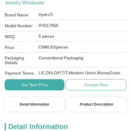
Jewelry Wholesale
HydroTi
Brand Name:
HY017856
Model Number:
5 pieces
MOQ:
CN¥8.83/pieces
Price:
Packaging
Conventional Packaging
Details:
L/C,D/A,D/P,T/T,Western Union,MoneyGram
Payment Terms:
Get Best Price
Contact Now
Detail Information
Product Description
Detail Information