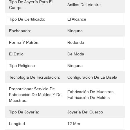
Tipo De Joyería Para El
Anillos Del Vientre
Cuerpo:
Tipo De Certificado:
El Alcance
Enchapado:
Ninguna
Forma Y Patrón:
Redonda
El Estilo:
De Moda
Tipo Religioso:
Ninguna
Tecnología De Incrustación:
Configuración De La Bisela
Proporcionar Servicio De
Fabricación De Muestras, 
Fabricación De Moldes Y De
Fabricación De Moldes
Muestras:
Tipo De Joyería:
Joyería Del Cuerpo
Longitud:
12 Mm