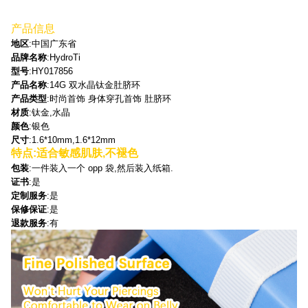
产品信息
地区
:中国广东省
品牌名称
:HydroTi
型号
:HY017856
产品名称
:14G 双水晶钛金肚脐环
产品类型
:时尚首饰 身体穿孔首饰 肚脐环
材质
:钛金,水晶
颜色
:银色
尺寸
:1.6*10mm,1.6*12mm
特点
:适合敏感肌肤,不褪色
包装
:一件装入一个 opp 袋,然后装入纸箱.
证书
:是
定制服务
:是
保修保证
:是
退款服务
:有