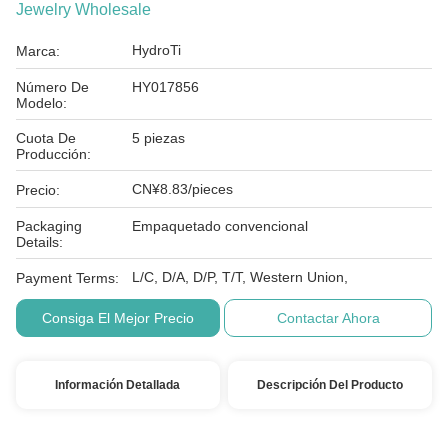
Jewelry Wholesale
HydroTi
Marca:
Número De
HY017856
Modelo:
Cuota De
5 piezas
Producción:
CN¥8.83/pieces
Precio:
Packaging
Empaquetado convencional
Details:
L/C, D/A, D/P, T/T, Western Union,
Payment Terms:
Consiga El Mejor Precio
Contactar Ahora
Información Detallada
Descripción Del Producto