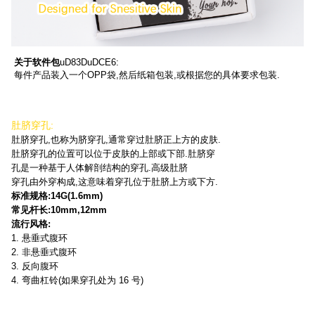
关于软件包
uD83DuDCE6:
每件产品装入一个OPP袋,然后纸箱包装,或根据您的具体要求包装.
肚脐穿孔:
肚脐穿孔,也称为脐穿孔,通常穿过肚脐正上方的皮肤.
肚脐穿孔的位置可以位于皮肤的上部或下部.肚脐穿
孔是一种基于人体解剖结构的穿孔.高级肚脐
穿孔由外穿构成,这意味着穿孔位于肚脐上方或下方.
标准规格:14G(1.6mm)
常见杆长:10mm,12mm
流行风格:
1. 悬垂式腹环
2. 非悬垂式腹环
3. 反向腹环
4. 弯曲杠铃(如果穿孔处为 16 号)