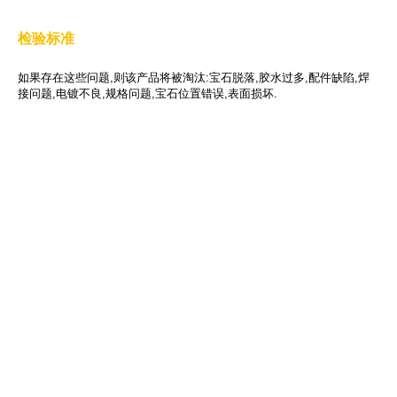
检验标准
如果存在这些问题,则该产品将被淘汰:宝石脱落,胶水过多,配件缺陷,焊
接问题,电镀不良,规格问题,宝石位置错误,表面损坏.