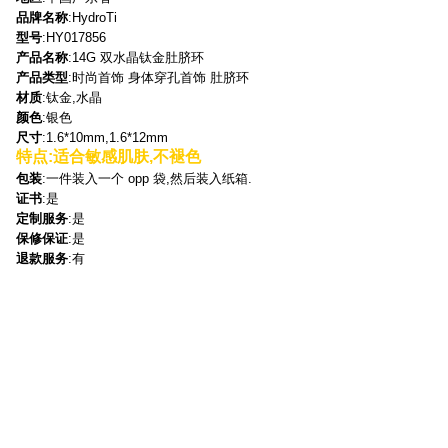
品牌名称
:HydroTi
型号
:HY017856
产品名称
:14G 双水晶钛金肚脐环
产品类型
:时尚首饰 身体穿孔首饰 肚脐环
材质
:钛金,水晶
颜色
:银色
尺寸
:1.6*10mm,1.6*12mm
特点
:适合敏感肌肤,不褪色
包装
:一件装入一个 opp 袋,然后装入纸箱.
证书
:是
定制服务
:是
保修保证
:是
退款服务
:有