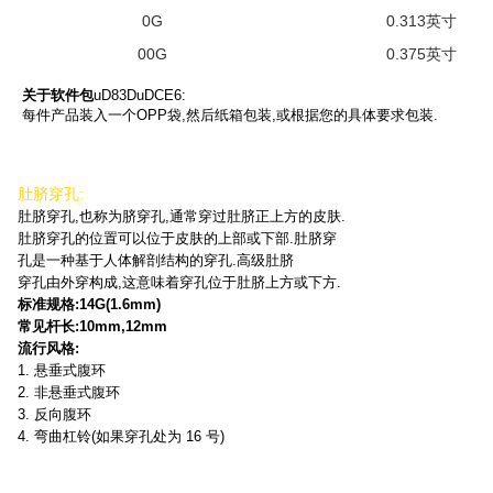
0G
0.313英寸
00G
0.375英寸
关于软件包
uD83DuDCE6:
每件产品装入一个OPP袋,然后纸箱包装,或根据您的具体要求包装.
肚脐穿孔:
肚脐穿孔,也称为脐穿孔,通常穿过肚脐正上方的皮肤.
肚脐穿孔的位置可以位于皮肤的上部或下部.肚脐穿
孔是一种基于人体解剖结构的穿孔.高级肚脐
穿孔由外穿构成,这意味着穿孔位于肚脐上方或下方.
标准规格:14G(1.6mm)
常见杆长:10mm,12mm
流行风格:
1. 悬垂式腹环
2. 非悬垂式腹环
3. 反向腹环
4. 弯曲杠铃(如果穿孔处为 16 号)