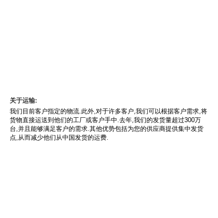
关于运输:
我们目前客户指定的物流.此外,对于许多客户,我们可以根据客户需求,将
货物直接运送到他们的工厂或客户手中.去年,我们的发货量超过300万
台,并且能够满足客户的需求.其他优势包括为您的供应商提供集中发货
点,从而减少他们从中国发货的运费.