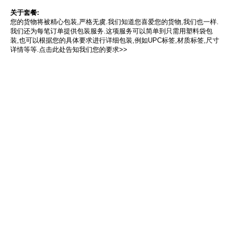
关于套餐:
您的货物将被精心包装,严格无虞.我们知道您喜爱您的货物,我们也一样.
我们还为每笔订单提供包装服务.这项服务可以简单到只需用塑料袋包
装,也可以根据您的具体要求进行详细包装,例如UPC标签,材质标签,尺寸
详情等等.点击此处告知我们您的要求>>