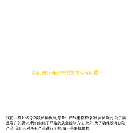
我们如何确保您的货物没有问题?
我们共有10名QC或QA检验员,每条生产线也都有QC检验员负责.为了满
足客户的要求,我们实施了严格的质量控制方法.此外,为了确保没有缺陷
产品,我们会对所有产品进行全检,而不是随机抽检.