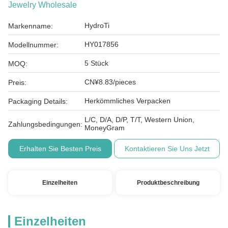
Jewelry Wholesale
HydroTi
Markenname:
HY017856
Modellnummer:
5 Stück
MOQ:
CN¥8.83/pieces
Preis:
Herkömmliches Verpacken
Packaging Details:
L/C, D/A, D/P, T/T, Western Union,
Zahlungsbedingungen:
MoneyGram
Erhalten Sie Besten Preis
Kontaktieren Sie Uns Jetzt
Einzelheiten
Produktbeschreibung
Einzelheiten