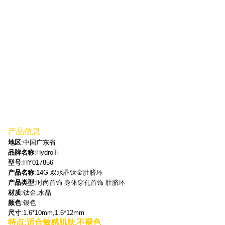
产品信息
地区
:中国广东省
品牌名称
:HydroTi
型号
:HY017856
产品名称
:14G 双水晶钛金肚脐环
产品类型
:时尚首饰 身体穿孔首饰 肚脐环
材质
:钛金,水晶
颜色
:银色
尺寸
:1.6*10mm,1.6*12mm
特点
:适合敏感肌肤,不褪色