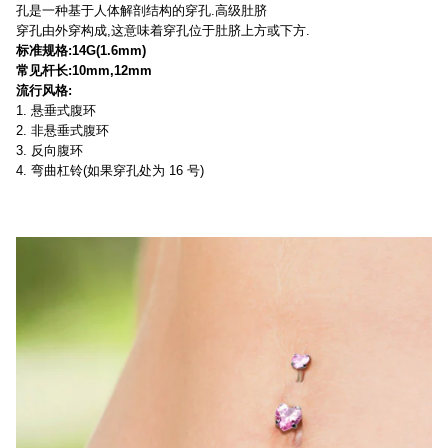
孔是一种基于人体解剖结构的穿孔.高级肚脐
穿孔由外穿构成,这意味着穿孔位于肚脐上方或下方.
标准规格:14G(1.6mm)
常见杆长:10mm,12mm
流行风格:
1. 悬垂式腹环
2. 非悬垂式腹环
3. 反向腹环
4. 弯曲杠铃(如果穿孔处为 16 号)