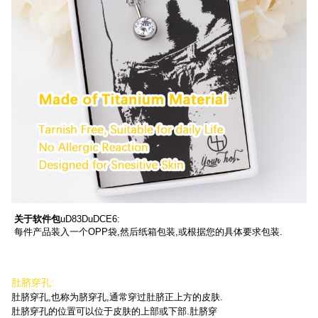
关于软件包
uD83DuDCE6:
每件产品装入一个OPP袋,然后纸箱包装,或根据您的具体要求包装.
肚脐穿孔:
肚脐穿孔,也称为脐穿孔,通常穿过肚脐正上方的皮肤.
肚脐穿孔的位置可以位于皮肤的上部或下部.肚脐穿