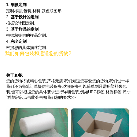
1. 细微定制
定制标志,包装,材料,颜色或图形.
2
.基于设计的定制
根据设计图定制.
3
.基于样品的定制
根据您提供的样品定制.
4
.完全定制
根据您的具体描述定制.
我们如何包装和运送您的货物?
关于套餐:
您的货物将被精心包装,严格无虞.我们知道您喜爱您的货物,我们也一样.
我们还为每笔订单提供包装服务.这项服务可以简单到只需用塑料袋包
装,也可以根据您的具体要求进行详细包装,例如UPC标签,材质标签,尺寸
详情等等.点击此处告知我们您的要求>>