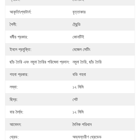
আকৃতি\প্যাটার্ন:
বৃত্তাকার
শৈলী:
ট্রেন্ডি
ধর্মীয় প্রকার:
কোনটিই
ইনলে প্রযুক্তি:
বেজেল সেটিং
ছাঁচ তৈরি এবং নমুনা তৈরির পরিষেবা প্রদান:
নমুনা তৈরি, ছাঁচ তৈরি
গহনা প্রকার:
বডি গহনা
লম্বা:
১২ মিমি
ছিদ্র:
পেট
বার দৈর্ঘ্য:
১২ মিমি
আবেদন:
দৈনিক পরিধান
থ্রেড:
অভ্যন্তরীণ থ্রেডেড