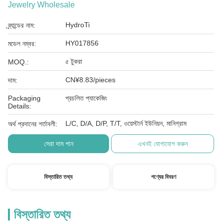
Jewelry Wholesale
HydroTi
ব্র্যান্ডের নাম:
HY017856
মডেল নম্বর:
৫ টুকরা
MOQ.:
CN¥8.83/pieces
দাম:
Packaging
প্রচলিত প্যাকেজিং
Details:
L/C, D/A, D/P, T/T, ওয়েস্টার্ন ইউনিয়ন, মানিগ্রাম
অর্থ প্রদানের শর্তাবলী:
সেরা দাম পান
এখনই যোগাযোগ করুন
বিস্তারিত তথ্য
পণ্যের বিবরণ
বিস্তারিত তথ্য