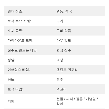
원래 장소:
광둥, 중국
보석 주요 소재:
구리
소재 종류:
구리 합금
다이아몬드 모양:
아무 것도
진주로 만드는 타입:
합성 진주
성별:
여성
이어링스 타입:
펜던트 귀고리
몸돌:
진주
보석 타입:
귀고리
선물 / 파티 / 결혼 / 기념일 / 
기회:
참여