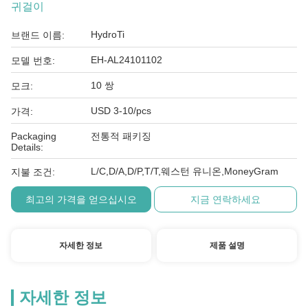
귀걸이
HydroTi
브랜드 이름:
EH-AL24101102
모델 번호:
10 쌍
모크:
USD 3-10/pcs
가격:
Packaging
전통적 패키징
Details:
L/C,D/A,D/P,T/T,웨스턴 유니온,MoneyGram
지불 조건:
최고의 가격을 얻으십시오
지금 연락하세요
자세한 정보
제품 설명
자세한 정보