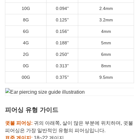
10G
0.094''
2.4mm
8G
0.125''
3.2mm
6G
0.156''
4mm
4G
0.188''
5mm
2G
0.250''
6mm
0G
0.313''
8mm
00G
0.375''
9.5mm
피어싱 유형 가이드
귓불 피어싱:
귀의 아래쪽, 살이 많은 부분에 위치하며, 귓불
피어싱은 가장 일반적인 유형의 피어싱입니다.
표준 게이지:
18~22 게이지