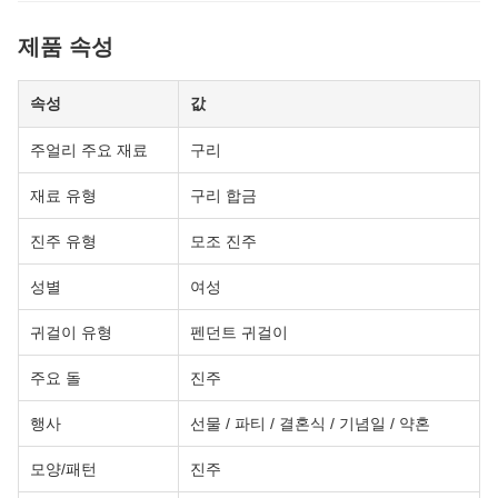
제품 속성
속성
값
주얼리 주요 재료
구리
재료 유형
구리 합금
진주 유형
모조 진주
성별
여성
귀걸이 유형
펜던트 귀걸이
주요 돌
진주
행사
선물 / 파티 / 결혼식 / 기념일 / 약혼
모양/패턴
진주