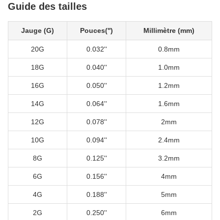
Guide des tailles
Jauge (G)
Pouces('')
Millimètre (mm)
20G
0.032''
0.8mm
18G
0.040''
1.0mm
16G
0.050''
1.2mm
14G
0.064''
1.6mm
12G
0.078''
2mm
10G
0.094''
2.4mm
8G
0.125''
3.2mm
6G
0.156''
4mm
4G
0.188''
5mm
2G
0.250''
6mm