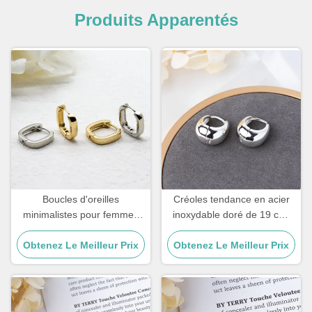
Produits Apparentés
Boucles d'oreilles
Créoles tendance en acier
minimalistes pour femmes
inoxydable doré de 19 cm,
en acier inoxydable 18
bijoux à clip, créoles
Obtenez Le Meilleur Prix
carats, bijoux, boucles
Obtenez Le Meilleur Prix
argentées Huggie
d'oreilles de forme
géométrique carrée