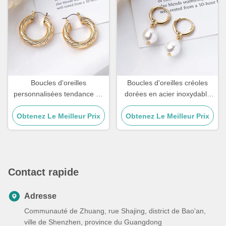
Boucles d'oreilles
Boucles d'oreilles créoles
personnalisées tendance en
dorées en acier inoxydable
acier inoxydable 18 carats,
coréen avec perle de 10 mm
grandes créoles plaquées or
Obtenez Le Meilleur Prix
Obtenez Le Meilleur Prix
pour femmes
pour femmes
Contact rapide
Adresse
Communauté de Zhuang, rue Shajing, district de Bao'an,
ville de Shenzhen, province du Guangdong