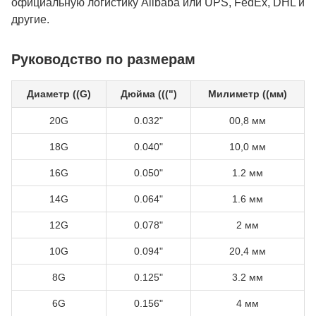
официальную логистику Alibaba или UPS, FedEx, DHL и
другие.
Руководство по размерам
Диаметр ((G)
Дюйма (((")
Милиметр ((мм)
20G
0.032"
00,8 мм
18G
0.040"
10,0 мм
16G
0.050"
1.2 мм
14G
0.064"
1.6 мм
12G
0.078"
2 мм
10G
0.094"
20,4 мм
8G
0.125"
3.2 мм
6G
0.156"
4 мм