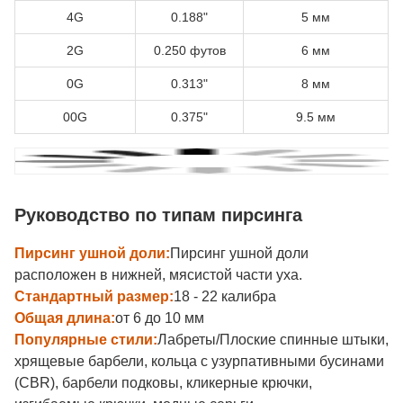
4G
0.188"
5 мм
2G
0.250 футов
6 мм
0G
0.313"
8 мм
00G
0.375"
9.5 мм
Руководство по типам пирсинга
Пирсинг ушной доли:
Пирсинг ушной доли
расположен в нижней, мясистой части уха.
Стандартный размер:
18 - 22 калибра
Общая длина:
от 6 до 10 мм
Популярные стили:
Лабреты/Плоские спинные штыки,
хрящевые барбели, кольца с узурпативными бусинами
(CBR), барбели подковы, кликерные крючки,