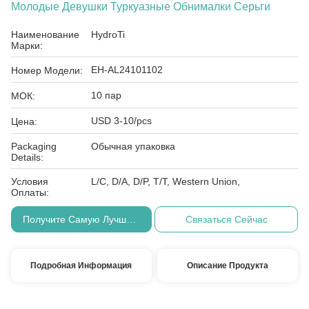
Молодые Девушки Туркуазные Обнималки Серьги
Наименование
HydroTi
Марки:
EH-AL24101102
Номер Модели:
10 пар
МОК:
USD 3-10/pcs
Цена:
Packaging
Обычная упаковка
Details:
Условия
L/C, D/A, D/P, T/T, Western Union,
Оплаты:
Получите Самую Лучшую Цену
Связаться Сейчас
Подробная Информация
Описание Продукта