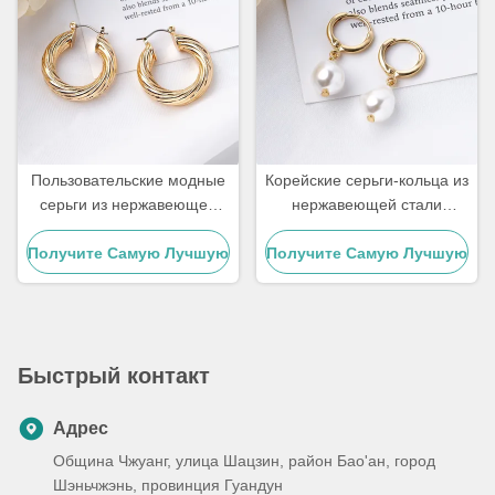
Пользовательские модные
Корейские серьги-кольца из
серьги из нержавеющей
нержавеющей стали
стали 18 карат, большого
золотого цвета с
Получите Самую Лучшую
размера, позолоченные
Получите Самую Лучшую
жемчужной подвеской 10
серьги-кольца для женщин
мм для женщин
Цену
Цену
Быстрый контакт
Адрес
Община Чжуанг, улица Шацзин, район Бао'ан, город
Шэньчжэнь, провинция Гуандун