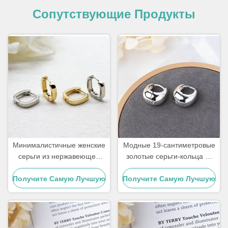
Сопутствующие Продукты
Минималистичные женские
Модные 19-сантиметровые
серьги из нержавеющей
золотые серьги-кольца из
стали 18 карат, ювелирные
нержавеющей стали,
изделия, серьги квадратной
Получите Самую Лучшую
Получите Самую Лучшую
ювелирные изделия,
геометрической формы
клипсы, серебряные
Цену
Цену
серьги-кольца