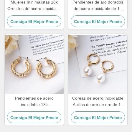
Mujeres minimalistas 18k
Pendientes de aro dorados
Orecillos de acero inoxidable
de acero inoxidable de 19
Joyería Cuadrados Orecillos
cm, joyería, clip en aro
Consiga El Mejor Precio
de forma geométrica
Consiga El Mejor Precio
plateado Huggie
Pendientes de acero
Coreas de acero inoxidable
inoxidable 18k
Anillos de aro de oro de 10
personalizados y modernos,
mm Anillos de gota de perla
aros grandes chapados en
Consiga El Mejor Precio
Consiga El Mejor Precio
para mujeres
oro para mujer