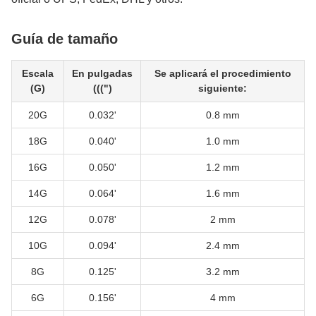
Guía de tamaño
Escala
En pulgadas
Se aplicará el procedimiento
(G)
(((")
siguiente:
20G
0.032'
0.8 mm
18G
0.040'
1.0 mm
16G
0.050'
1.2 mm
14G
0.064'
1.6 mm
12G
0.078'
2 mm
10G
0.094'
2.4 mm
8G
0.125'
3.2 mm
6G
0.156'
4 mm