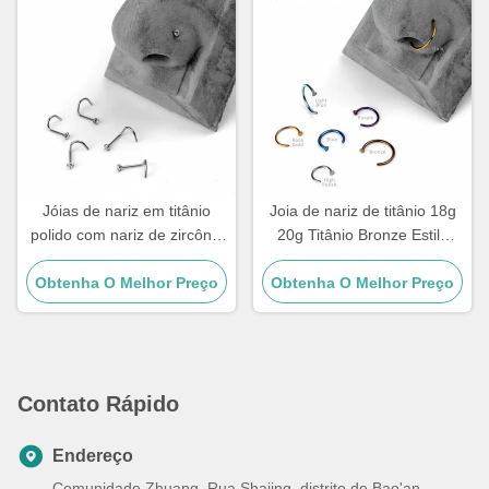
Jóias de nariz em titânio
Joia de nariz de titânio 18g
polido com nariz de zircônia
20g Titânio Bronze Estilo
cúbica (CZ) e garra de
Argola Stud
Obtenha O Melhor Preço
titânio
Obtenha O Melhor Preço
Contato Rápido
Endereço
Comunidade Zhuang, Rua Shajing, distrito de Bao'an,