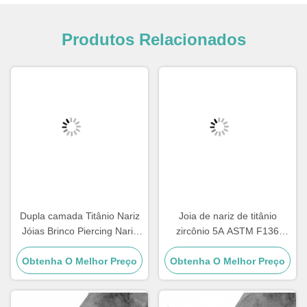
Produtos Relacionados
Dupla camada Titânio Nariz
Joia de nariz de titânio
Jóias Brinco Piercing Nariz
zircônio 5A ASTM F136
Anel de Ouro F136
Piercing Corporal Anel Gota
Obtenha O Melhor Preço
Segmento com dobradiça
Obtenha O Melhor Preço
d'água