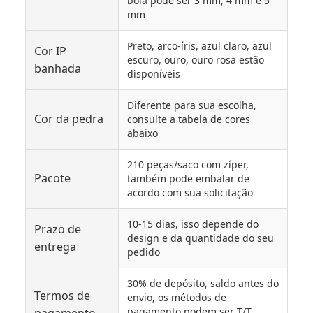
bola pode ser 3 mm, 4 mm e 5
mm
Preto, arco-íris, azul claro, azul
Cor IP
escuro, ouro, ouro rosa estão
banhada
disponíveis
Diferente para sua escolha,
Cor da pedra
consulte a tabela de cores
abaixo
210 peças/saco com zíper,
Pacote
também pode embalar de
acordo com sua solicitação
10-15 dias, isso depende do
Prazo de
design e da quantidade do seu
entrega
pedido
30% de depósito, saldo antes do
Termos de
envio, os métodos de
pagamento podem ser T/T,