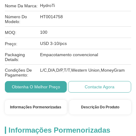
HydroTi
Nome Da Marca:
Número Do
HT0014758
Modelo:
100
MOQ:
USD 3-10/pcs
Preço:
Packaging
Empacotamento convencional
Details:
Condições De
L/C,D/A,D/P,T/T,Western Union,MoneyGram
Pagamento:
Obtenha O Melhor Preço
Contacte Agora
Informações Pormenorizadas
Descrição Do Produto
Informações Pormenorizadas