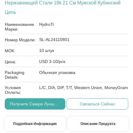
Нержавеющей Стали 18k 21 См Мужской Кубинский
Цепь
Наименование
HydroTi
Марки:
SL-AL24110801
Номер Модели:
10 штук
МОК:
USD 3-10/pcs
Цена:
Packaging
Обычная упаковка
Details:
Условия
L/C, D/A, D/P, T/T, Western Union, MoneyGram
Оплаты:
Получите Самую Лучшую Цену
Связаться Сейчас
Подробная Информация
Описание Продукта