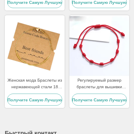
Получите Самую Лучшую
покрытием и
подарок для пары, мужской
Получите Самую Лучшую
бриллиантами, женский
браслет с бусинами из
Цену
Цену
браслет
тигрового глаза
Женская мода Браслеты из
Регулируемый размер
нержавеющей стали 18
браслеты для вышивки
карат Браслет с кодом
браслеты для вязания
Получите Самую Лучшую
Морзе 21,5 см
Получите Самую Лучшую
браслеты для пары 15 - 30
см
Цену
Цену
Быстрый контакт