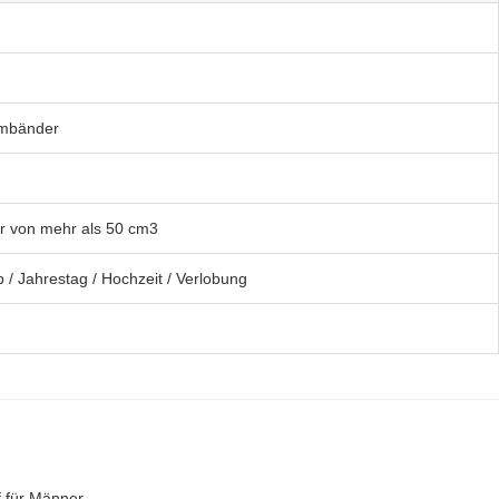
rmbänder
r von mehr als 50 cm3
 / Jahrestag / Hochzeit / Verlobung
f für Männer