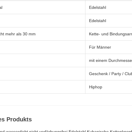
al
Edelstahl
Edelstahl
icht mehr als 30 mm
Kette- und Bindungsa
Für Männer
n
mit einem Durchmesse
Geschenk / Party / Club
Hiphop
es Produkts
 wasserdicht nicht verfärbungsfrei Edelstahl Kubanische Kettenknop