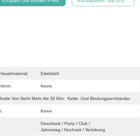
Erhalten Sie Besten Preis
Kontaktieren Sie Uns Jetzt
auptmaterial:
Edelstahl
nform:
Keine
 Breite Von Nicht Mehr Als 30 Mm:
Kette- Und Bindungsarmbänder
n:
Keine
Geschenk / Party / Club / 
Jahrestag / Hochzeit / Verlobung