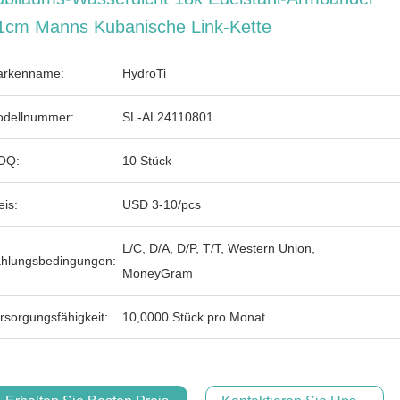
1cm Manns Kubanische Link-Kette
rkenname:
HydroTi
dellnummer:
SL-AL24110801
OQ:
10 Stück
eis:
USD 3-10/pcs
L/C, D/A, D/P, T/T, Western Union,
hlungsbedingungen:
MoneyGram
rsorgungsfähigkeit:
10,0000 Stück pro Monat