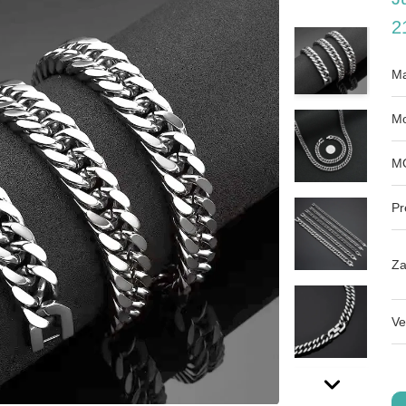
2
Ma
Mo
M
Pr
Za
Ve