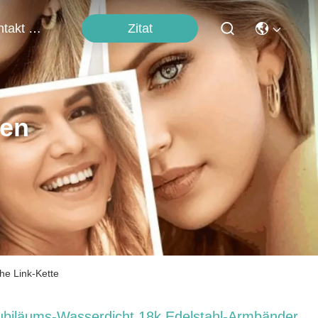
Zitat
Kontakt Mit Uns
ten
e Link-Kette
ubiläums-Wasserdicht 18k Edelstahl-Armbänder