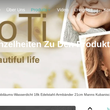
e
Über Uns
Produits
Video
Ereignisse
nzelheiten Zu Den Produk
ubiläums-Wasserdicht 18k Edelstahl-Armbänder 21cm Manns Kubanisch
J