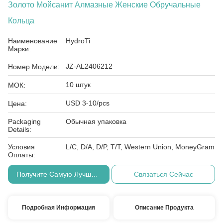
Золото Мойсанит Алмазные Женские Обручальные
Кольца
Наименование
HydroTi
Марки:
JZ-AL2406212
Номер Модели:
10 штук
МОК:
USD 3-10/pcs
Цена:
Packaging
Обычная упаковка
Details:
Условия
L/C, D/A, D/P, T/T, Western Union, MoneyGram
Оплаты:
Получите Самую Лучшую Цену
Связаться Сейчас
Подробная Информация
Описание Продукта