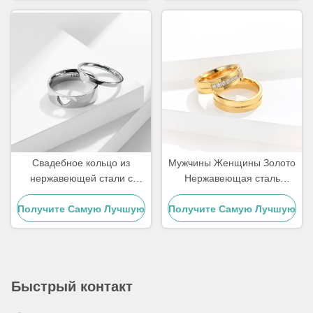
Цену
Цену
помолвочные кольца
Свадебное кольцо из
Мужчины Женщины Золото
нержавеющей стали с
Нержавеющая сталь
позолотой в форме сердца,
Кольцо 3А Зикрон
Получите Самую Лучшую
кольцо на День святого
Получите Самую Лучшую
Свадебные обручения
Валентина,
Алмазные кольца
Цену
Цену
индивидуальный заказ
Быстрый контакт