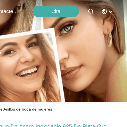
Cita
Contáctenos
s
te Anillos de boda de mujeres
nillo De Acero Inoxidable 925 De Plata Oro