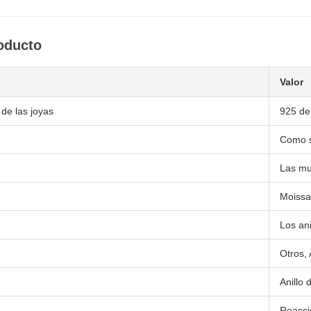
roducto
Valor
 de las joyas
925 de
Como 
Las mu
Moissa
Los ani
Otros, 
Anillo 
Reacci