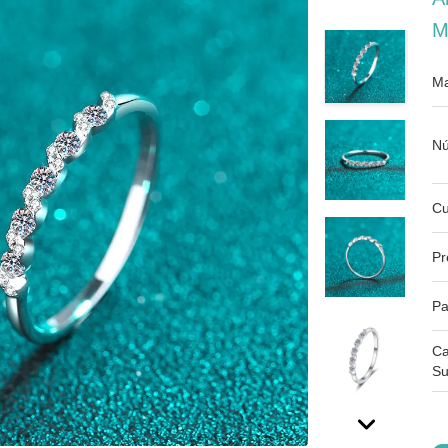
M
Ma
Nú
Cu
Pr
Pa
Ca
Su