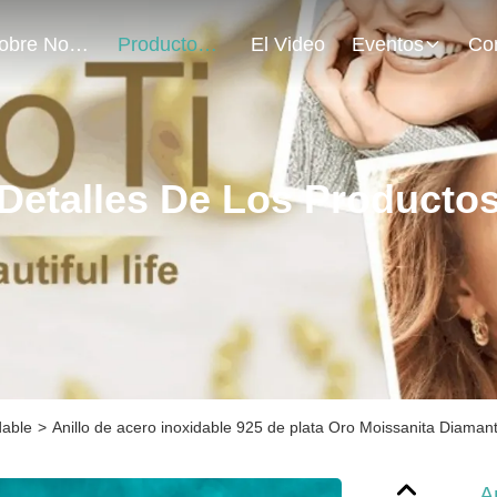
Sobre Nosotros
Productos
El Video
Eventos
Detalles De Los Producto
dable
>
Anillo de acero inoxidable 925 de plata Oro Moissanita Diaman
A