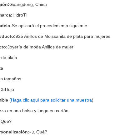
gión:
Guangdong, China
marca:
HidroTi
delo:
Se aplicará el procedimiento siguiente:
oducto:
925 Anillos de Moissanita de plata para mujeres
cto:
Joyería de moda Anillos de mujer
 de plata
ta
s tamaños
s:
El lujo
ible (
Haga clic aquí para solicitar una muestra
)
eza en una bolsa y luego en cartón.
¿ Qué?
rsonalización:
- ¿ Qué?