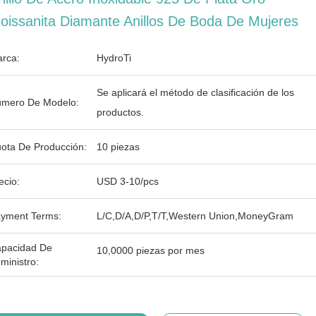
oissanita Diamante Anillos De Boda De Mujeres
rca:
HydroTi
Se aplicará el método de clasificación de los
mero De Modelo:
productos.
ota De Producción:
10 piezas
ecio:
USD 3-10/pcs
yment Terms:
L/C,D/A,D/P,T/T,Western Union,MoneyGram
pacidad De
10,0000 piezas por mes
ministro: