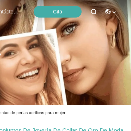
Cita
Contáctenos
s
entas de perlas acrílicas para mujer
onjuntos De Joyería De Collar De Oro De Moda