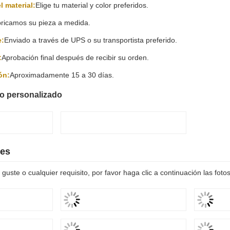
stilo
r su estilo?
:
Cuéntanos sus requisitos.
mos un boceto basado en sus requisitos.
l material:
Elige tu material y color preferidos.
ricamos su pieza a medida.
e:
Enviado a través de UPS o su transportista preferido.