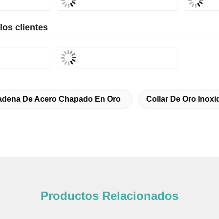
:
Aprobación final después de recibir su orden.
ón:
Aproximadamente 15 a 30 días.
o personalizado
res