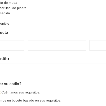
ría de moda
acrílico, de piedra
 medida
onible
ducto