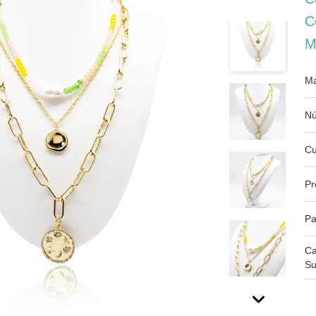
C
M
Ma
Nú
Cu
Pr
Pa
Ca
Su