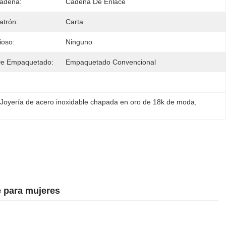
Cadena:
Cadena De Enlace
atrón:
Carta
ioso:
Ninguno
De Empaquetado:
Empaquetado Convencional
Joyería de acero inoxidable chapada en oro de 18k de moda
, 
e para mujeres