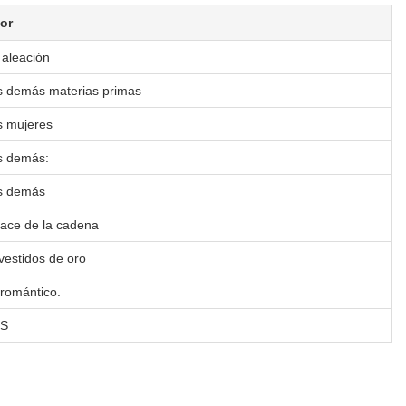
lor
 aleación
s demás materias primas
s mujeres
s demás:
s demás
lace de la cadena
vestidos de oro
 romántico.
S