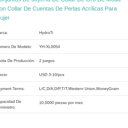
on Collar De Cuentas De Perlas Acrílicas Para
ujer
rca:
HydroTi
mero De Modelo:
YH-XL0054
ota De Producción:
2 juegos
ecio:
USD 3-10/pcs
yment Terms:
L/C,D/A,D/P,T/T,Western Union,MoneyGram
pacidad De
10,0000 piezas por mes
ministro: