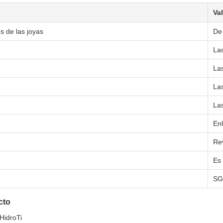
Va
es de las joyas
De
La
La
La
La
En
Re
Es
SG
cto
HidroTi