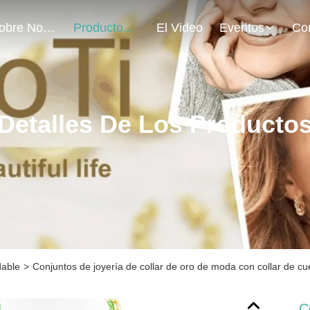
Sobre Nosotros
Productos
El Video
Eventos
Detalles De Los Producto
dable
>
Conjuntos de joyería de collar de oro de moda con collar de cu
C