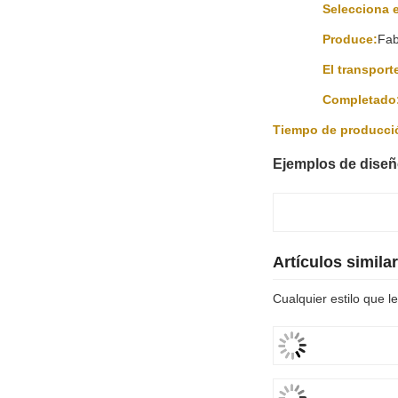
Personalice su e
¿Cómo personaliza
Negociación
Diseño:
Crea
Selecciona e
Produce:
Fab
El transport