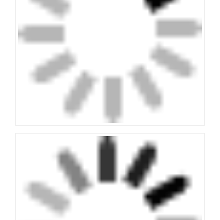
Gelijksoortige artikelen
Alle stijlen die je leuk vindt of alle vereisten, klik
hieronder op juwelen foto's om een bericht achter te
laten.