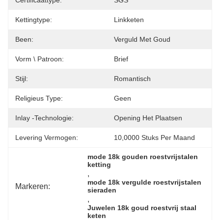
Certificaattype:
SGS
Kettingtype:
Linkketen
Been:
Verguld Met Goud
Vorm \ Patroon:
Brief
Stijl:
Romantisch
Religieus Type:
Geen
Inlay -technologie:
Opening Het Plaatsen
Levering Vermogen:
10,0000 Stuks Per Maand
mode 18k gouden roestvrijstalen 
ketting
, 
mode 18k vergulde roestvrijstalen 
Markeren:
sieraden
, 
Juwelen 18k goud roestvrij staal 
keten