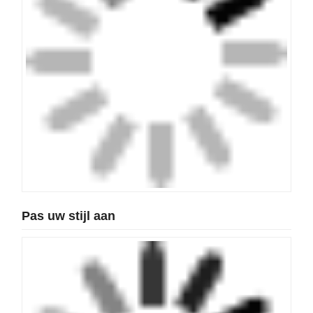
Hoe kunt u uw stijl aanpassen?
Onderhandelingen:
Vertel ons wat je nodig
hebt.
Ontwerp:
We maken een schets op basis van
uw eisen.
Selecteer materiaal:
Kies uw favoriete
materiaal en kleur.
Productie:
We maken uw maatwerk.
Vervoer:
Verzonden via UPS of uw favoriete
vervoerder.