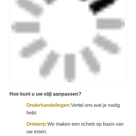
Voltooiing:
Eindelijke goedkeuring na
ontvangst van uw order.
Productietijd:
Ongeveer 15 tot 30 dagen.
Voorbeelden van op maat gemaakte ontwerpen