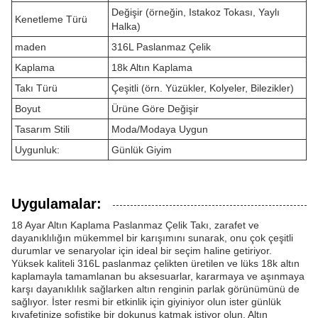
Değişir (örneğin, Istakoz Tokası, Yaylı
Kenetleme Türü
Halka)
maden
316L Paslanmaz Çelik
Kaplama
18k Altın Kaplama
Takı Türü
Çeşitli (örn. Yüzükler, Kolyeler, Bilezikler)
Boyut
Ürüne Göre Değişir
Tasarım Stili
Moda/Modaya Uygun
Uygunluk:
Günlük Giyim
Uygulamalar:
18 Ayar Altın Kaplama Paslanmaz Çelik Takı, zarafet ve
dayanıklılığın mükemmel bir karışımını sunarak, onu çok çeşitli
durumlar ve senaryolar için ideal bir seçim haline getiriyor.
Yüksek kaliteli 316L paslanmaz çelikten üretilen ve lüks 18k altın
kaplamayla tamamlanan bu aksesuarlar, kararmaya ve aşınmaya
karşı dayanıklılık sağlarken altın renginin parlak görünümünü de
sağlıyor. İster resmi bir etkinlik için giyiniyor olun ister günlük
kıyafetinize sofistike bir dokunuş katmak istiyor olun, Altın