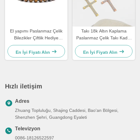
El yapımı Paslanmaz Çelik
Takı 18k Altın Kaplama
Bilezikler Çiftlik Hediye
Paslanmaz Çelik Takı Kadın
Erkekler Kaplan Gözleri Taş
Gerdanlık Çapraz Kolye 50
Mermi Bilezik
cm
En İyi Fiyatı Alın
En İyi Fiyatı Alın
Hızlı iletişim
Adres
Zhuang Topluluğu, Shajing Caddesi, Bao'an Bölgesi,
Shenzhen Şehri, Guangdong Eyaleti
Televizyon
0086-18126522597