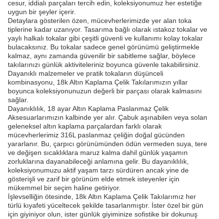
cesur, iddialı parçaları tercih edin, koleksiyonumuz her estetiğe
uygun bir şeyler içerir.
Detaylara gösterilen özen, mücevherlerimizde yer alan toka
tiplerine kadar uzanıyor. Tasarıma bağlı olarak ıstakoz tokalar ve
yaylı halkalı tokalar gibi çeşitli güvenli ve kullanımı kolay tokalar
bulacaksınız. Bu tokalar sadece genel görünümü geliştirmekle
kalmaz, aynı zamanda güvenilir bir sabitleme sağlar, böylece
takılarınızı günlük aktiviteleriniz boyunca güvenle takabilirsiniz.
Dayanıklı malzemeler ve pratik tokaların düşünceli
kombinasyonu, 18k Altın Kaplama Çelik Takılarımızın yıllar
boyunca koleksiyonunuzun değerli bir parçası olarak kalmasını
sağlar.
Dayanıklılık, 18 ayar Altın Kaplama Paslanmaz Çelik
Aksesuarlarımızın kalbinde yer alır. Çabuk aşınabilen veya solan
geleneksel altın kaplama parçalardan farklı olarak
mücevherlerimiz 316L paslanmaz çeliğin doğal gücünden
yararlanır. Bu, çarpıcı görünümünden ödün vermeden suya, tere
ve değişen sıcaklıklara maruz kalma dahil günlük yaşamın
zorluklarına dayanabileceği anlamına gelir. Bu dayanıklılık,
koleksiyonumuzu aktif yaşam tarzı sürdüren ancak yine de
gösterişli ve zarif bir görünüm elde etmek isteyenler için
mükemmel bir seçim haline getiriyor.
İşlevselliğin ötesinde, 18k Altın Kaplama Çelik Takılarımız her
türlü kıyafeti yüceltecek şekilde tasarlanmıştır. İster özel bir gün
için giyiniyor olun, ister günlük giyiminize sofistike bir dokunuş