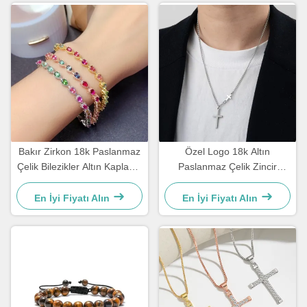
Bakır Zirkon 18k Paslanmaz
Özel Logo 18k Altın
Çelik Bilezikler Altın Kaplama
Paslanmaz Çelik Zincir
Elmas Kadın Bilezik
Erkekler Mücevher Çapraz
Kolye Zincirleri
En İyi Fiyatı Alın
En İyi Fiyatı Alın