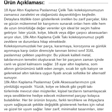
Ürün Açıklaması:
18 Ayar Altın Kaplama Paslanmaz Çelik Takı koleksiyonumuzun
zamansız zarafetini ve olağanüstü dayanıklılığını keşfedin.
Detaylara titizlikle özen gösterilerek üretilen bu zarif parçalar, lüks
ve gücün mükemmel bir karışımını sunarak onları hem stile hem
de uzun ömürlülüğe değer verenler için ideal bir seçim haline
getiriyor. İster yüzük, kolye, bilezik veya diğer çarpıcı aksesuarları
arıyor olun, 18k Altın Kaplama Çelik Takı koleksiyonumuz çeşitli
zevklere ve durumlara hitap etmektedir.
Koleksiyonumuzdaki her parça, kararmaya, korozyona ve günlük
aşınmaya karşı üstün direnciyle tanınan birinci sınıf 316L
paslanmaz çelikten yapılmıştır. Bu yüksek kaliteli metal,
takılarımızın temelini oluşturarak her bir parçanın zaman içinde
canlı ve güzel kalmasını sağlar. 18 ayar altın kaplama, som
altının görünümünü taklit eden zengin, sıcak bir ışıltı katıyor ve
geleneksel altın takılara uygun fiyatlı ancak sofistike bir alternatif
sunuyor.
18k Altın Kaplama Paslanmaz Çelik Aksesuarlarımızın çok
yönlülüğü eşsizdir. Yüzük, kolye ve bilezik gibi çeşitli takı
türlerinde mevcut olan müşteriler, kişisel tarzlarını tamamlayacak
veya sevdiklerine hediye edecek mükemmel parçayı kolayca
bulabilirler. Her bir ürünün boyutu, farklı tercihlere ve ihtiyaçlara
uyum sağlayacak şekilde değişiklik göstererek herkes için rahat
ve güzel bir uyum sağlar. İster zarif, minimalist tasarımları, ister