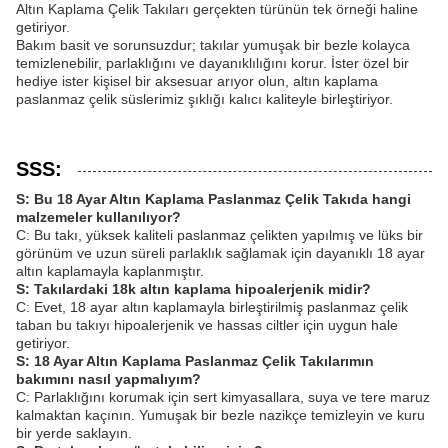
Altın Kaplama Çelik Takıları gerçekten türünün tek örneği haline
getiriyor.
Bakım basit ve sorunsuzdur; takılar yumuşak bir bezle kolayca
temizlenebilir, parlaklığını ve dayanıklılığını korur. İster özel bir
hediye ister kişisel bir aksesuar arıyor olun, altın kaplama
paslanmaz çelik süslerimiz şıklığı kalıcı kaliteyle birleştiriyor.
SSS:
S: Bu 18 Ayar Altın Kaplama Paslanmaz Çelik Takıda hangi
malzemeler kullanılıyor?
C: Bu takı, yüksek kaliteli paslanmaz çelikten yapılmış ve lüks bir
görünüm ve uzun süreli parlaklık sağlamak için dayanıklı 18 ayar
altın kaplamayla kaplanmıştır.
S: Takılardaki 18k altın kaplama hipoalerjenik midir?
C: Evet, 18 ayar altın kaplamayla birleştirilmiş paslanmaz çelik
taban bu takıyı hipoalerjenik ve hassas ciltler için uygun hale
getiriyor.
S: 18 Ayar Altın Kaplama Paslanmaz Çelik Takılarımın
bakımını nasıl yapmalıyım?
C: Parlaklığını korumak için sert kimyasallara, suya ve tere maruz
kalmaktan kaçının. Yumuşak bir bezle nazikçe temizleyin ve kuru
bir yerde saklayın.