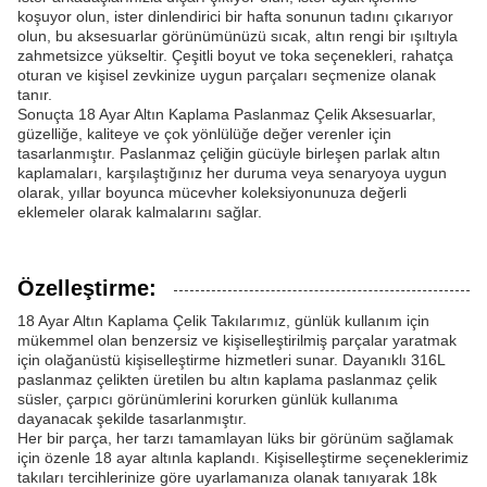
koşuyor olun, ister dinlendirici bir hafta sonunun tadını çıkarıyor
olun, bu aksesuarlar görünümünüzü sıcak, altın rengi bir ışıltıyla
zahmetsizce yükseltir. Çeşitli boyut ve toka seçenekleri, rahatça
oturan ve kişisel zevkinize uygun parçaları seçmenize olanak
tanır.
Sonuçta 18 Ayar Altın Kaplama Paslanmaz Çelik Aksesuarlar,
güzelliğe, kaliteye ve çok yönlülüğe değer verenler için
tasarlanmıştır. Paslanmaz çeliğin gücüyle birleşen parlak altın
kaplamaları, karşılaştığınız her duruma veya senaryoya uygun
olarak, yıllar boyunca mücevher koleksiyonunuza değerli
eklemeler olarak kalmalarını sağlar.
Özelleştirme:
18 Ayar Altın Kaplama Çelik Takılarımız, günlük kullanım için
mükemmel olan benzersiz ve kişiselleştirilmiş parçalar yaratmak
için olağanüstü kişiselleştirme hizmetleri sunar. Dayanıklı 316L
paslanmaz çelikten üretilen bu altın kaplama paslanmaz çelik
süsler, çarpıcı görünümlerini korurken günlük kullanıma
dayanacak şekilde tasarlanmıştır.
Her bir parça, her tarzı tamamlayan lüks bir görünüm sağlamak
için özenle 18 ayar altınla kaplandı. Kişiselleştirme seçeneklerimiz
takıları tercihlerinize göre uyarlamanıza olanak tanıyarak 18k