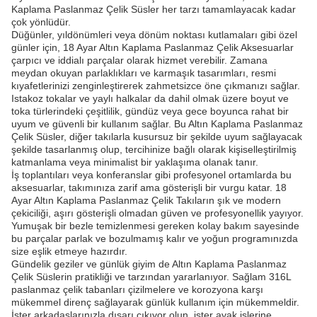
Kaplama Paslanmaz Çelik Süsler her tarzı tamamlayacak kadar
çok yönlüdür.
Düğünler, yıldönümleri veya dönüm noktası kutlamaları gibi özel
günler için, 18 Ayar Altın Kaplama Paslanmaz Çelik Aksesuarlar
çarpıcı ve iddialı parçalar olarak hizmet verebilir. Zamana
meydan okuyan parlaklıkları ve karmaşık tasarımları, resmi
kıyafetlerinizi zenginleştirerek zahmetsizce öne çıkmanızı sağlar.
Istakoz tokalar ve yaylı halkalar da dahil olmak üzere boyut ve
toka türlerindeki çeşitlilik, gündüz veya gece boyunca rahat bir
uyum ve güvenli bir kullanım sağlar. Bu Altın Kaplama Paslanmaz
Çelik Süsler, diğer takılarla kusursuz bir şekilde uyum sağlayacak
şekilde tasarlanmış olup, tercihinize bağlı olarak kişiselleştirilmiş
katmanlama veya minimalist bir yaklaşıma olanak tanır.
İş toplantıları veya konferanslar gibi profesyonel ortamlarda bu
aksesuarlar, takımınıza zarif ama gösterişli bir vurgu katar. 18
Ayar Altın Kaplama Paslanmaz Çelik Takıların şık ve modern
çekiciliği, aşırı gösterişli olmadan güven ve profesyonellik yayıyor.
Yumuşak bir bezle temizlenmesi gereken kolay bakım sayesinde
bu parçalar parlak ve bozulmamış kalır ve yoğun programınızda
size eşlik etmeye hazırdır.
Gündelik geziler ve günlük giyim de Altın Kaplama Paslanmaz
Çelik Süslerin pratikliği ve tarzından yararlanıyor. Sağlam 316L
paslanmaz çelik tabanları çizilmelere ve korozyona karşı
mükemmel direnç sağlayarak günlük kullanım için mükemmeldir.
İster arkadaşlarınızla dışarı çıkıyor olun, ister ayak işlerine