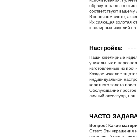
использования. Гуляет
образу теплое золотис
соответствуют вашему 
В конечном счете, аксе
Их сияющая золотая от
ювелирных изделий на 
Настройка:
Наши ювелирные издели
уникальных и персона
изготовленные из проч
Каждое изделие тщател
индивидуальной настро
каратного золота поис
Обслуживание простое 
личный аксессуар, наш
ЧАСТО ЗАДАВ
Вопрос: Какие матер
Ответ: Эти украшения
роскошный вид и длите