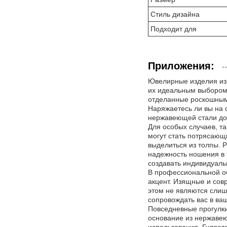
Стиль дизайна
Подходит для
Приложения:
Ювелирные изделия из 
их идеальным выбором 
отделанные роскошным 
Наряжаетесь ли вы на 
нержавеющей стали дос
Для особых случаев, т
могут стать потрясающ
выделиться из толпы. 
надежность ношения в 
создавать индивидуаль
В профессиональной об
акцент. Изящные и сов
этом не являются слиш
сопровождать вас в в
Повседневные прогулки
основание из нержавею