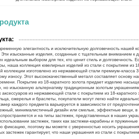
родукта
укта:
временную элегантность и исключительную долговечность нашей 
а. Эти изысканные изделия, созданные с тщательным вниманием к 
их идеальным выбором для тех, кто ценит стиль и долговечность. 
ы, наша коллекция ювелирных изделий из стали с покрытием из 18
й коллекции изготовлено из нержавеющей стали премиум-класса 31
ому износу. Этот высококачественный металл составляет основу на
ремени. Покрытие из 18-каратного золота придает изделию насыщ
ю, но изысканную альтернативу традиционным золотым украшениям
 аксессуаров из нержавеющей стали с покрытием из 18-каратного 
льца, ожерелья и браслеты, покупатели могут легко найти идеальн
змер каждого предмета варьируется в зависимости от предпочтений
ежный, минималистичный дизайн или смелые, эффектные вещи, в н
спространяется и на типы застежек, представленных в наших укра
спользовании застежек, таких как застежки-карабины и пружинные 
 фиксацию, поэтому вы можете с уверенностью носить украшения
ых застежек гарантирует, что наши украшения из стали с покрытием