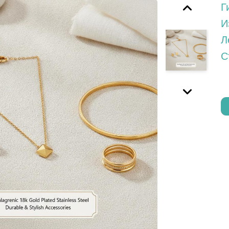
Г
И
Л
С