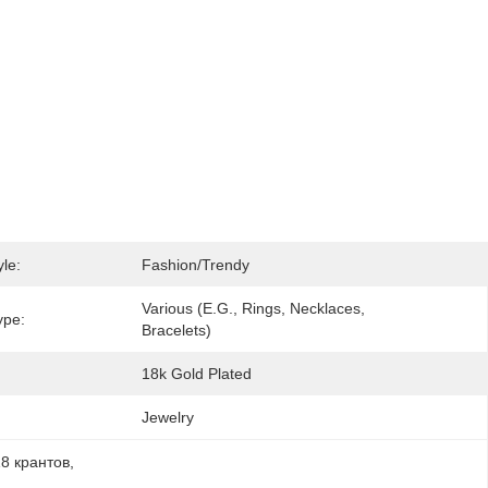
le:
Fashion/Trendy
Various (e.g., Rings, Necklaces, 
ype:
Bracelets)
18k Gold Plated
Jewelry
8 крантов
, 