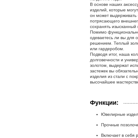
В основе наших аксесс
изделий, которые могу
он может выдерживать 
потрясающего внешнего
сохранять изысканный 
Помимо функциональнос
одеваетесь ли вы для 
решением. Теплый золо
или гардеробом.
Подводя итог, наша ко
долговечности и униве
золотом, выдержат исп
застежек вы обязатель
изделия из стали с пок
высочайшее мастерств
Функции:
Ювелирные издели
Прочные позолоч
Включает в себя 