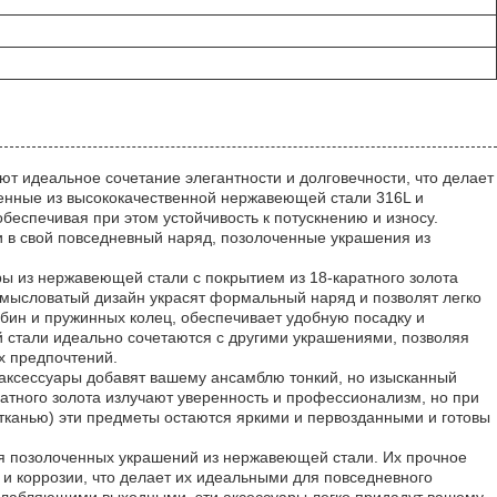
т идеальное сочетание элегантности и долговечности, что делает
ленные из высококачественной нержавеющей стали 316L и
еспечивая при этом устойчивость к потускнению и износу.
и в свой повседневный наряд, позолоченные украшения из
ры из нержавеющей стали с покрытием из 18-каратного золота
мысловатый дизайн украсят формальный наряд и позволят легко
абин и пружинных колец, обеспечивает удобную посадку и
 стали идеально сочетаются с другими украшениями, позволяя
х предпочтений.
 аксессуары добавят вашему ансамблю тонкий, но изысканный
атного золота излучают уверенность и профессионализм, но при
 тканью) эти предметы остаются яркими и первозданными и готовы
ля позолоченных украшений из нержавеющей стали. Их прочное
и коррозии, что делает их идеальными для повседневного