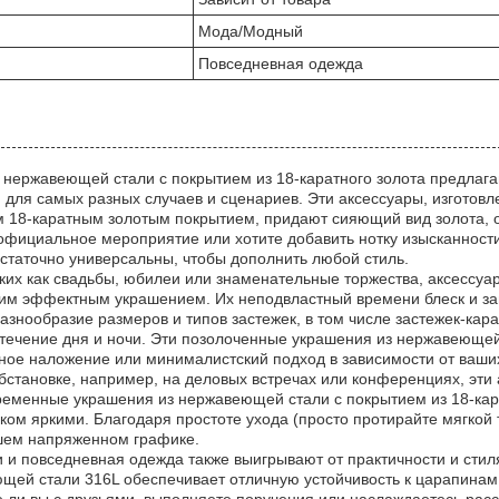
Мода/Модный
Повседневная одежда
нержавеющей стали с покрытием из 18-каратного золота предлагаю
для самых разных случаев и сценариев. Эти аксессуары, изготов
18-каратным золотым покрытием, придают сияющий вид золота, об
официальное мероприятие или хотите добавить нотку изысканност
таточно универсальны, чтобы дополнить любой стиль.
аких как свадьбы, юбилеи или знаменательные торжества, аксессуа
им эффектным украшением. Их неподвластный времени блеск и за
Разнообразие размеров и типов застежек, в том числе застежек-кар
течение дня и ночи. Эти позолоченные украшения из нержавеющей
ное наложение или минималистский подход в зависимости от ваши
становке, например, на деловых встречах или конференциях, эти
ременные украшения из нержавеющей стали с покрытием из 18-кар
ком яркими. Благодаря простоте ухода (просто протирайте мягкой
ашем напряженном графике.
 и повседневная одежда также выигрывают от практичности и сти
щей стали 316L обеспечивает отличную устойчивость к царапинам 