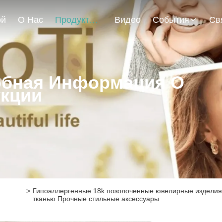
ой
О Нас
Продукты
Видео
События
бная Информация О
кции
>
Гипоаллергенные 18k позолоченные ювелирные изделия 
тканью Прочные стильные аксессуары