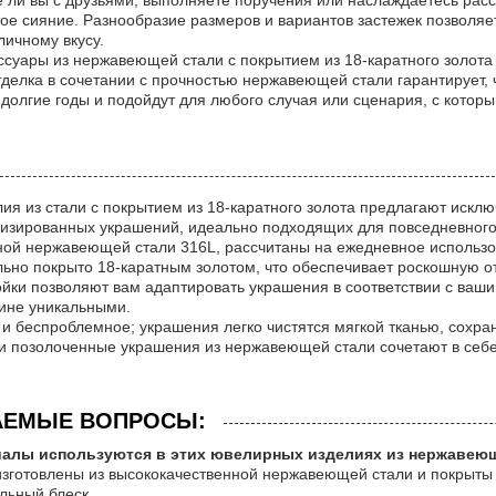
е ли вы с друзьями, выполняете поручения или наслаждаетесь ра
тое сияние. Разнообразие размеров и вариантов застежек позволяе
личному вкусу.
ссуары из нержавеющей стали с покрытием из 18-каратного золота с
делка в сочетании с прочностью нержавеющей стали гарантирует,
долгие годы и подойдут для любого случая или сценария, с которы
я из стали с покрытием из 18-каратного золота предлагают исклю
лизированных украшений, идеально подходящих для повседневног
ной нержавеющей стали 316L, рассчитаны на ежедневное использ
ьно покрыто 18-каратным золотом, что обеспечивает роскошную о
йки позволяют вам адаптировать украшения в соответствии с ваши
тине уникальными.
и беспроблемное; украшения легко чистятся мягкой тканью, сохран
и позолоченные украшения из нержавеющей стали сочетают в себе 
АЕМЫЕ ВОПРОСЫ:
иалы используются в этих ювелирных изделиях из нержавеюще
 изготовлены из высококачественной нержавеющей стали и покры
льный блеск.