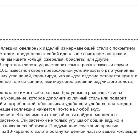
коллекции ювелирных изделий из нержавеющей стали с покрытием
деталям, представляют собой идеальное сочетание роскоши и
Если вы ищете кольца, ожерелья, браслеты или другие
-каратного золота удовлетворит самые разные вкусы и случаи.
6L, известной своей превосходной устойчивостью к потускнению,
ших украшений, гарантируя, что каждое изделие останется ярким и
енное теплое сияние, имитирующее внешний вид чистого золота,
.
золота не имеет себе равных. Доступные в различных типах
ое украшение, которое дополнит их личный стиль или подарит
 и потребностей, обеспечивая удобство и удобство для каждого.
ашей коллекции найдется что-то на любой вкус.
шениях. В зависимости от дизайна вы найдете множество
застежки. Эти застежки не только улучшают общий вид, но и
 в повседневной жизни. Продуманное сочетание прочных
 из 18-каратного золота останутся ценной частью вашей коллекции