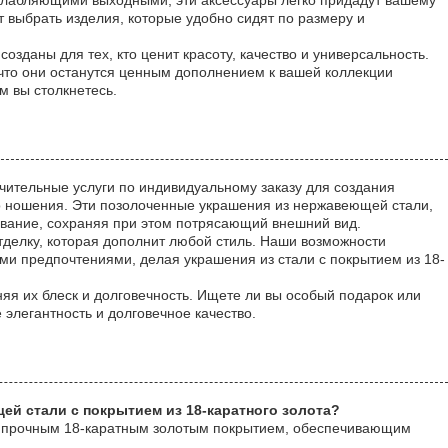
сслабляющими выходными, эти аксессуары легко придадут вашему
т выбрать изделия, которые удобно сидят по размеру и
озданы для тех, кто ценит красоту, качество и универсальность.
 что они останутся ценным дополнением к вашей коллекции
м вы столкнетесь.
чительные услуги по индивидуальному заказу для создания
о ношения. Эти позолоченные украшения из нержавеющей стали,
ование, сохраняя при этом потрясающий внешний вид.
тделку, которая дополнит любой стиль. Наши возможности
ми предпочтениями, делая украшения из стали с покрытием из 18-
яя их блеск и долговечность. Ищете ли вы особый подарок или
элегантность и долговечное качество.
й стали с покрытием из 18-каратного золота?
ты прочным 18-каратным золотым покрытием, обеспечивающим