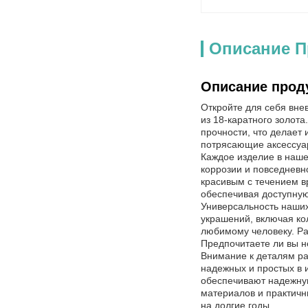
Описание П
Описание прод
Откройте для себя вне
из 18-каратного золот
прочности, что делает 
потрясающие аксессуар
Каждое изделие в наше
коррозии и повседневн
красивым с течением в
обеспечивая доступну
Универсальность наших
украшений, включая ко
любимому человеку. Ра
Предпочитаете ли вы н
Внимание к деталям ра
надежных и простых в и
обеспечивают надежную
материалов и практичн
на долгие годы.