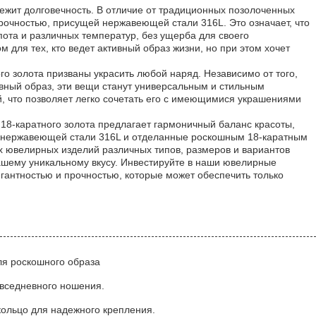
лежит долговечность. В отличие от традиционных позолоченных
рочностью, присущей нержавеющей стали 316L. Это означает, что
пота и различных температур, без ущерба для своего
для тех, кто ведет активный образ жизни, но при этом хочет
о золота призваны украсить любой наряд. Независимо от того,
евный образ, эти вещи станут универсальным и стильным
й, что позволяет легко сочетать его с имеющимися украшениями
18-каратного золота предлагает гармоничный баланс красоты,
ой нержавеющей стали 316L и отделанные роскошным 18-каратным
х ювелирных изделий различных типов, размеров и вариантов
вашему уникальному вкусу. Инвестируйте в наши ювелирные
егантностью и прочностью, которые может обеспечить только
ля роскошного образа
вседневного ношения.
кольцо для надежного крепления.