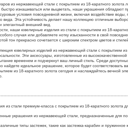
уаров из нержавеющей стали с покрытием из 18-каратного золота 
т быстро изнашиваться или выцветать, наши украшения обладают п
суровые условия повседневной жизни, включая воздействие воды, 
 вида. Эта устойчивость делает нашу коллекцию отличным выбором 
и элегантный внешний вид.
ти, наши ювелирные изделия из стали с покрытием из 18-каратног
особого случая или добавляете нотку изысканности в свой повседн
той тон прекрасно сочетается с широким спектром цветов и стиле
ллекция ювелирных изделий из нержавеющей стали с покрытием из 
рсальности. Эти аксессуары, изготовленные из высококачественн
ытание временем и подчеркнут ваш личный стиль. Среди доступны
но найдете идеальное украшение, которое будет соответствовать 
рытием из 18-каратного золота сегодня и наслаждайтесь вечной эл
о.
я из стали премиум-класса с покрытием из 18-каратного золота д
енные украшения из нержавеющей стали, предназначенные для по
различные типы застежек, такие как застежка-карабин и пружинное 