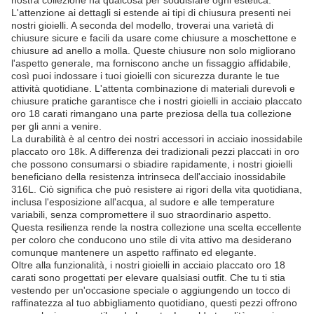
nostra collezione ha qualcosa per soddisfare ogni estetica.
L'attenzione ai dettagli si estende ai tipi di chiusura presenti nei
nostri gioielli. A seconda del modello, troverai una varietà di
chiusure sicure e facili da usare come chiusure a moschettone e
chiusure ad anello a molla. Queste chiusure non solo migliorano
l'aspetto generale, ma forniscono anche un fissaggio affidabile,
così puoi indossare i tuoi gioielli con sicurezza durante le tue
attività quotidiane. L'attenta combinazione di materiali durevoli e
chiusure pratiche garantisce che i nostri gioielli in acciaio placcato
oro 18 carati rimangano una parte preziosa della tua collezione
per gli anni a venire.
La durabilità è al centro dei nostri accessori in acciaio inossidabile
placcato oro 18k. A differenza dei tradizionali pezzi placcati in oro
che possono consumarsi o sbiadire rapidamente, i nostri gioielli
beneficiano della resistenza intrinseca dell'acciaio inossidabile
316L. Ciò significa che può resistere ai rigori della vita quotidiana,
inclusa l'esposizione all'acqua, al sudore e alle temperature
variabili, senza compromettere il suo straordinario aspetto.
Questa resilienza rende la nostra collezione una scelta eccellente
per coloro che conducono uno stile di vita attivo ma desiderano
comunque mantenere un aspetto raffinato ed elegante.
Oltre alla funzionalità, i nostri gioielli in acciaio placcato oro 18
carati sono progettati per elevare qualsiasi outfit. Che tu ti stia
vestendo per un'occasione speciale o aggiungendo un tocco di
raffinatezza al tuo abbigliamento quotidiano, questi pezzi offrono