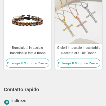
Braccialetti in acciaio
Gioielli in acciaio inossidabile
inossidabile fatti a mano
placcato oro 18k Donna
regalo per coppia maschile
Collana girocollo Croce 20
Ottenga Il Migliore Prezzo
braccialetto con perline in
Ottenga Il Migliore Prezzo
pollici
pietra
Contatto rapido
Indirizzo