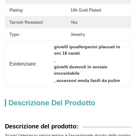
Plating:
18k Gold Plated
Tarnish Resistant:
Yes
Type:
Jewelry
gioielli ipoallergenici placcati in 
oro 18 carati
, 
Evidenziare:
gioielli durevoli in acciaio 
inossidabile
, 
accessori moda facili da pulire
Descrizione Del Prodotto
Descrizione del prodotto:
Scopri l'eleganza senza tempo e l'eccezionale durata della nostra