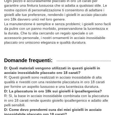
Ogni pezzo è accuratamente placcato in oro 18 carati per
garantire una finitura lussuosa che si adatta a qualsiasi stile. Le
nostre opzioni di personalizzazione ti consentono di adattare i
gioielli alle tue preferenze, rendendo i gioielli in acciaio placcato
oro 18k davvero unici nel loro genere.
La manutenzione è semplice e senza problemi; i gioielli sono facili
da pulire con un panno morbido, preservandone la lucentezza e
la durata. Che tu stia cercando un regalo speciale o un
accessorio personale, i nostri ornamenti in acciaio inossidabile
placcato oro uniscono eleganza e qualità duratura.
Domande frequenti:
D: Quali materiali vengono utilizzati in questi gioielli in
acciaio inossidabile placcato oro 18 carati?
R: Questi gioielli sono realizzati in acciaio inossidabile di alta
qualità e rivestiti con una resistente placcatura in oro 18 carati
per fornire un aspetto lussuoso e una lucentezza duratura.
D: La placcatura in oro 18k sui gioielli è ipoallergenica?
R: Sì, la base in acciaio inossidabile combinata con la placcatura
in oro 18 carati rende questo gioiello ipoallergenico e adatto alle
pelli sensibili.
D: Come devo prendermi cura dei miei gioielli in acciaio
inossidabile placcato oro 18 carati?