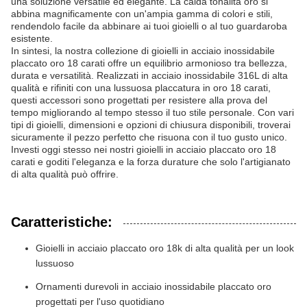
una soluzione versatile ed elegante. La calda tonalità oro si
abbina magnificamente con un'ampia gamma di colori e stili,
rendendolo facile da abbinare ai tuoi gioielli o al tuo guardaroba
esistente.
In sintesi, la nostra collezione di gioielli in acciaio inossidabile
placcato oro 18 carati offre un equilibrio armonioso tra bellezza,
durata e versatilità. Realizzati in acciaio inossidabile 316L di alta
qualità e rifiniti con una lussuosa placcatura in oro 18 carati,
questi accessori sono progettati per resistere alla prova del
tempo migliorando al tempo stesso il tuo stile personale. Con vari
tipi di gioielli, dimensioni e opzioni di chiusura disponibili, troverai
sicuramente il pezzo perfetto che risuona con il tuo gusto unico.
Investi oggi stesso nei nostri gioielli in acciaio placcato oro 18
carati e goditi l'eleganza e la forza durature che solo l'artigianato
di alta qualità può offrire.
Caratteristiche:
Gioielli in acciaio placcato oro 18k di alta qualità per un look
lussuoso
Ornamenti durevoli in acciaio inossidabile placcato oro
progettati per l'uso quotidiano