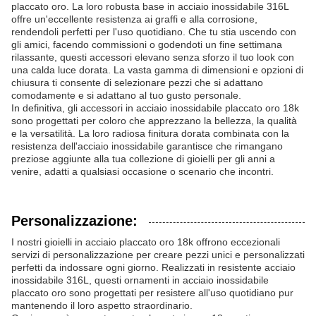
placcato oro. La loro robusta base in acciaio inossidabile 316L
offre un'eccellente resistenza ai graffi e alla corrosione,
rendendoli perfetti per l'uso quotidiano. Che tu stia uscendo con
gli amici, facendo commissioni o godendoti un fine settimana
rilassante, questi accessori elevano senza sforzo il tuo look con
una calda luce dorata. La vasta gamma di dimensioni e opzioni di
chiusura ti consente di selezionare pezzi che si adattano
comodamente e si adattano al tuo gusto personale.
In definitiva, gli accessori in acciaio inossidabile placcato oro 18k
sono progettati per coloro che apprezzano la bellezza, la qualità
e la versatilità. La loro radiosa finitura dorata combinata con la
resistenza dell'acciaio inossidabile garantisce che rimangano
preziose aggiunte alla tua collezione di gioielli per gli anni a
venire, adatti a qualsiasi occasione o scenario che incontri.
Personalizzazione:
I nostri gioielli in acciaio placcato oro 18k offrono eccezionali
servizi di personalizzazione per creare pezzi unici e personalizzati
perfetti da indossare ogni giorno. Realizzati in resistente acciaio
inossidabile 316L, questi ornamenti in acciaio inossidabile
placcato oro sono progettati per resistere all'uso quotidiano pur
mantenendo il loro aspetto straordinario.