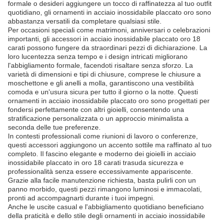
formale o desideri aggiungere un tocco di raffinatezza al tuo outfit
quotidiano, gli ornamenti in acciaio inossidabile placcato oro sono
abbastanza versatili da completare qualsiasi stile.
Per occasioni speciali come matrimoni, anniversari o celebrazioni
importanti, gli accessori in acciaio inossidabile placcato oro 18
carati possono fungere da straordinari pezzi di dichiarazione. La
loro lucentezza senza tempo e i design intricati migliorano
l'abbigliamento formale, facendoti risaltare senza sforzo. La
varietà di dimensioni e tipi di chiusure, comprese le chiusure a
moschettone e gli anelli a molla, garantiscono una vestibilità
comoda e un'usura sicura per tutto il giorno o la notte. Questi
ornamenti in acciaio inossidabile placcato oro sono progettati per
fondersi perfettamente con altri gioielli, consentendo una
stratificazione personalizzata o un approccio minimalista a
seconda delle tue preferenze.
In contesti professionali come riunioni di lavoro o conferenze,
questi accessori aggiungono un accento sottile ma raffinato al tuo
completo. Il fascino elegante e moderno dei gioielli in acciaio
inossidabile placcato in oro 18 carati trasuda sicurezza e
professionalità senza essere eccessivamente appariscente.
Grazie alla facile manutenzione richiesta, basta pulirli con un
panno morbido, questi pezzi rimangono luminosi e immacolati,
pronti ad accompagnarti durante i tuoi impegni.
Anche le uscite casual e l'abbigliamento quotidiano beneficiano
della praticità e dello stile degli ornamenti in acciaio inossidabile