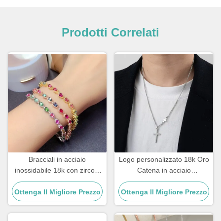
Prodotti Correlati
Bracciali in acciaio
Logo personalizzato 18k Oro
inossidabile 18k con zirconi
Catena in acciaio
di rame placcati oro e
inossidabile Uomini Gioielli
Ottenga Il Migliore Prezzo
diamanti da donna
Ottenga Il Migliore Prezzo
Croce Pendenti Catene