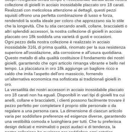
collezione di gioielli in acciaio inossidabile placcato oro 18 carati.
Realizzati con meticolosa attenzione ai dettagli, questi pezzi
squisiti offrono una perfetta combinazione di lusso e forza,
rendendoli la scelta ideale per coloro che apprezzano sia lo stile
che la longevità. Che tu stia cercando anelli, collane, braccialetti o
altri splendidi accessori, la nostra collezione di gioielli in acciaio
placcato oro 18k soddisfa una varietà di gusti e occasioni.
Ogni pezzo della nostra collezione è realizzato in acciaio
inossidabile 316L di prima qualità, rinomato per la sua resistenza
superiore all'ossidazione, alla corrosione e all'usura quotidiana.
Questo metallo di alta qualità costituisce il fondamento dei nostri
gioielli, garantendo che ogni articolo rimanga vibrante e bello nel
tempo. La placcatura in oro 18k aggiunge un bagliore ricco e
caldo che imita l'aspetto dell'oro massiccio, fornendo
un'alternativa economica ma sofisticata ai tradizionali gioielli in
oro.
La versatilità dei nostri accessori in acciaio inossidabile placcato
oro 18 carati non ha eguali. Disponibili in vari tipi di gioielli tra cui
anelli, collane e braccialetti, i clienti possono facilmente trovare il
pezzo perfetto per completare il proprio stile personale o da
regalare a una persona cara. La dimensione di ciascun articolo
varia per soddisfare preferenze ed esigenze diverse, garantendo
una vestibilità comoda e lusinghiera per tutti. Che tu preferisca
design delicati e minimalisti o pezzi audaci e di tendenza, la