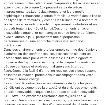
anniversaires ou les célébrations marquantes, les accessoires en
acier inoxydable plaqué 18k peuvent servir de pièces
impressionnantes.Leur éclat intemporel et leurs motifs
sophistiqués rehaussent la tenue formelle.La variété des tailles et
des types de fermetures, y compris les fermetures à homard et
les bagues à ressorts, garantit un ajustement confortable et un
port sûr toute la journée et la nuit.Ces ornements en acier
inoxydable plaqué d' or sont conçus pour se fondre parfaitement
avec d' autres bijoux, permettant une superposition
personnalisée ou une approche minimaliste selon vos
préférences.
Dans des environnements professionnels comme des réunions
d'affaires ou des conférences, ces accessoires ajoutent un
accent subtil mais poli à votre ensemble.L'allure élégante et
moderne des bijoux en acier inoxydable plaqué 18 carats d'or
dégage confiance et professionnalisme sans être trop
flashyGrâce à la facilité d'entretien requise, ces pièces restent
brillantes et intactes, prêtes à vous accompagner dans votre
emploi du temps chargé.
Les sorties décontractées et les vêtements de tous les jours
bénéficient également de la praticité et du style des ornements
en acier inoxydable plaqué d'or.Leur base en acier inoxydable
316L offre une excellente résistance aux rayures et à la
corrosionQue vous sortiez avec des amis, que vous fassiez des
courses, ou que vous profitiez d'un week-end de détente, vous