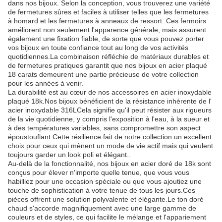
dans nos bijoux. Selon la conception, vous trouverez une variété
de fermetures sûres et faciles à utiliser telles que les fermetures
à homard et les fermetures à anneaux de ressort..Ces fermoirs
améliorent non seulement l'apparence générale, mais assurent
également une fixation fiable, de sorte que vous pouvez porter
vos bijoux en toute confiance tout au long de vos activités
quotidiennes.La combinaison réfléchie de matériaux durables et
de fermetures pratiques garantit que nos bijoux en acier plaqué
18 carats demeurent une partie précieuse de votre collection
pour les années à venir.
La durabilité est au cœur de nos accessoires en acier inoxydable
plaqué 18k.Nos bijoux bénéficient de la résistance inhérente de l'
acier inoxydable 316LCela signifie qu'il peut résister aux rigueurs
de la vie quotidienne, y compris l'exposition à l'eau, à la sueur et
à des températures variables, sans compromettre son aspect
époustouflant.Cette résilience fait de notre collection un excellent
choix pour ceux qui mènent un mode de vie actif mais qui veulent
toujours garder un look poli et élégant..
Au-delà de la fonctionnalité, nos bijoux en acier doré de 18k sont
conçus pour élever n'importe quelle tenue, que vous vous
habilliez pour une occasion spéciale ou que vous ajoutiez une
touche de sophistication à votre tenue de tous les jours.Ces
pièces offrent une solution polyvalente et élégante.Le ton doré
chaud s'accorde magnifiquement avec une large gamme de
couleurs et de styles, ce qui facilite le mélange et l'appariement