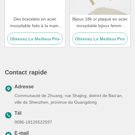
Des bracelets en acier
Bijoux 18k or plaqué en acier
inoxydable faits à la main,
inoxydable bijoux femme
cadeau de couple, mâle, œil
Choker Croix Collier 20
de tigre, bracelet en pierre à
Obtenez Le Meilleur Prix
Obtenez Le Meilleur Prix
pouces
perles.
Contact rapide
Adresse
Communauté de Zhuang, rue Shajing, district de Bao'an,
ville de Shenzhen, province du Guangdong
Tél
0086-18126522597
E-mail