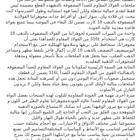
ملحقات الفولاذ المقاوم للصدأ المصفوفة بالذهبهذه القطع مصممة ليس
فقط لتقدم جمالية مذهلة ولكن أيضا قوة استثنائية وطول العمرسواء كنت
تبحث عن قلادة بيان، سوار أنيق، أو أقراط جذابة،مجوهراتنا الفولاذية
المصفوفة بالذهب 18 كارت تضمن لك البقاء في الموضة بينما تتمتع بفوائد
قاعدة معدنية عالية الجودة.
واحدة من الميزات المتميزة لجوهراتنا من الفولاذ المصفوف بالذهب 18
كارت هي استخدام 316L من الفولاذ المقاوم للصدأهذا يعني أن
مجوهراتك ستحافظ على بريقها وسلامتها الهيكلية حتى مع الاستخدام
اليومييضيف التصفيف بالذهب 18 كارت إكمال فاخر يلتقط مظهر ومشاعر
الذهب الصلب، مما يجعل هذه الملحقات بديلاً بأسعار معقولة ومذهلة
للمجوهرات الذهبية التقليدية.
المتانة هي السمة الرئيسية لمكوناتنا من الفولاذ المقاوم للصدأ المصفوفة
بالذهبالبناء القوي من الفولاذ المقاوم للصدأ 316L يضمن أن قطعك
ستتحمل صعوبات الارتداء اليومي دون ثني أو كسرهذه المتانة تجعل هذه
الملحقات مثالية لأولئك الذين يقودون نمط حياة نشط ولكن لا يريدون
التنازل عن الأسلوب.
ميزة أخرى مهمة هي الجودة المقاومة للتلوث لهذه المنتجات بفضل النواة
من الفولاذ المقاوم للصدأ عالية الجودةمجوهراتنا تقاوم التغيّر في اللون و
التلوث مع مرور الوقتهذا يعني أنه يمكنك الاستمتاع بالصورة الذهبية
المتوهجة دون القلق من التعب أو الحاجة إلى التلميع المتكرر.إنها مثالية
للحفاظ على مظهر جديد و نابض بالحياة طوال النهار والليل.
مجموعتنا تلبي مختلف الأذواق و الاختيارات، مع أحجام مختلفة حسب
العناصر لتتناسب مع الأنماط و المناسبات المختلفةالتصاميم التي تصنع
البياناتستجدين شيئاً يتناسب تماماً مع خزانتكهذا التنوع يسمح لك بمزج