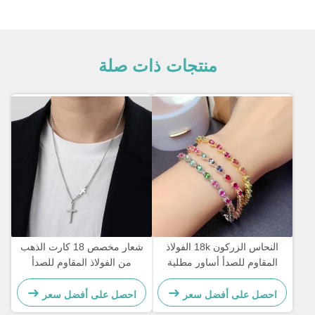
منتجات ذات صلة
النحاس الزركون 18k الفولاذ
شعار مخصص 18 كارت الذهب
المقاوم للصدأ أساور مطلية
من الفولاذ المقاوم للصدأ
بالذهب سوار نسائي مرصع
سلسلة الرجال المجوهرات
بالألماس
الصليب سلسلة القلادة
احصل على أفضل سعر
احصل على أفضل سعر