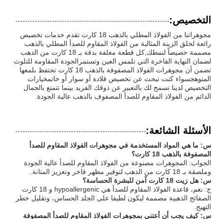
التخصيص:
مجوهراتنا من الفولاذ المطلي بالذهب 18 كارت تقدم خدمات تخصيص
رائعة لخلق الزينة المثالية من الفولاذ المقاوم للصدأ المطلي بالذهب
مصممة خصيصاً لنمطك,كل قطعة مغلفة بدقة بـ 18 كارت من الذهب
لضمان النهاية الفاخرة التي تلمس العين وتستمرالجودة المقاومة للتلوث
تضمن أن مجوهرات الفولاذ المصفوفة بالذهب 18 كارت تحتفظ بلمعها
المتوهجسواء كنت تبحث عن تخصيص قلادة أو سوار أو خاتمخيارات
التخصيص لدينا تسمح لك بالتعبير عن ذوقك الفريد بينما تتمتع بالجمال
الدائم من الفولاذ المقاوم للصدأ المصفوف بالذهب عالية الجودة.
الأسئلة الشائعة:
س: ما هي المواد المستخدمة في مجوهرات الفولاذ المقاوم للصدأ
المصفوفة بالذهب 18 كارت؟
الجواب: المجوهرات مصنوعة من الفولاذ المقاوم للصدأ عالية الجودة
وملصقة بـ 18 كارت من الذهب لتوفير مظهر فاخر وتعزيز المتانة.
س: هل زيت 18 كارت آمن للبشرة الحساسة؟
ج: نعم، قاعدة الفولاذ المقاوم للصدأ هي hypoallergenic و 18 كارت
الصفائح الذهبية مصممة ليكون لطيفا على الجلد الحساس، وتقليل خطر
التهيج.
س: كيف يجب أن أعتني بمجوهرات الفولاذ المقاوم للصدأ المصفوفة