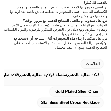
بالذهب 18 كيلو؟
ج: لتبقي مجوهراتها لامعة، تجنب التعرض للمياه والعطور والمواد
الكيميائية القاسية. اغسل المجوهرات بقطعة قماش ناعمة بعد ارتدائها
واحفظها في مكان جاف.
س: هل ستذوب أو تتلاشى الصفائح الذهبية مع مرور الوقت؟
الجواب: مع الرعاية المناسبة، فإن طلاء الذهب 18 كارت طويل الأمد
ومقاوم للتلوث. ومع ذلك، فإن التعرض المتكرر للرطوبة والمواد الكيميائية
قد يؤدي إلى تآكل الطلاء تدريجيا.
س: هل يمكنني ارتداء هذه المجوهرات أثناء السباحة أو الاستحمام؟
ج: يُنصح بإزالة المجوهرات قبل السباحة أو الاستحمام للحفاظ على
الصفائح الذهبية ومنع أي تلف محتمل.
العلامات:
قلادة مطلية بالذهب,سلسلة فولاذية مطلية بالذهب,قلادة صليب م
Gold Plated Steel Chain
Stainless Steel Cross Necklace