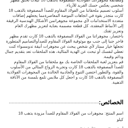
ومطابقة مجوهراتك الفولاذية المصفوفة بالذهب 18 كيلات لخلق مظهر
شخصي يعكس حسك الفريد للأزياء.
أسلوب تصميم ملحقاتنا من الفولاذ المقاوم للصدأ المصفوفة بالذهب 18
كارت متجذر بقوة في اتجاهات الموضة المعاصرةمما يجعلهم إضافات
متعددة الاستخدامات لأي مجموعة مجوهراتمن الأشكال الهندسية الرقيقة
إلى الأنماط المعقدة، كل قطعة مصممة بعناية لتعزيز مظهرك العام
وتعزيز ثقتك.
باختصار، مجوهراتنا من الفولاذ المصفوفة بالذهب 18 كارت تقدم مظهر
فاخر جنبا إلى جنب مع موثوقية الفولاذ المقاوم للصدأوالتصاميم المتطورة
تجعلها خيار ممتاز لأي شخص يبحث عن مجوهرات أنيقة تدومسواء كنت
تعطي لنفسك أو تبحث عن الهدية المثالية، هذه الملحقات تعد بتقديم جمال
ودائم وقيمة.
قم بتعزيز لعبة الملحقات الخاصة بك مع ملحقاتنا من الفولاذ المقاوم
للصدأ المصفوفة بالذهب 18 كارت وتجربة الزواج المثالي من الأسلوب
والقوة، والتطور.احتضن التنوع والجاذبية الخالدة من المجوهرات الفولاذية
المصفوفة بالذهب 18 كارت و اجعل كل ملابس تلمع بلمسة من الأناقة
الذهبية.
الخصائص:
اسم المنتج: مجوهرات من الفولاذ المقاوم للصدأ مزودة بذهب 18
كيلو