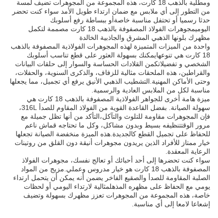
ومطلية بالذهب 18 كارت، هذه المجموعة من المجوهرات تضيف لمسة
من التطور إلى أي ملابس مع ضمان ارتداء طويل الأمد سواء كنت تحضر
حدثا رسميا أو تحتفل مناسبة خاصةأو ببساطة رفع أسلوبك
اليوميمجوهرات الفولاذ المصفوفة بالذهب 18 كارت مصممة لتكمل
مظهرك بلونها الذهبي المشرق والجاذبية الخالدة
واحدة من الميزات المتميزة لهذه المجوهرات الفولاذية المصفوفة بالذهب
18 كارت هي تنوعهايمكنك بسهولة العثور على قطع تناسب أسلوبك
الشخصي و تفضيلاتكمن القلادات الحساسة والسوار إلى حلقات البيانات
والقراطين، هذه الملحقات مثالية للزفاف، والذكرى السنوية، والحفلات،
وحتى الأماكن المهنية.التشطيب الذهبي الأنيق يرفع أي تجميل، مما يجعلها
مناسبة لكل من الملابس العادية والرسمية.
ميزة هامة أخرى للجواهر الفولاذية المصفوفة بالذهب 18 كارت هي
سهولة الصيانة. بفضل القاعدة القوية من الفولاذ المقاوم للصدأ 316L،
فإن المجوهرات مقاومة للتلوث والتآكل،التأكد من أنها تظل جميلة مع
مرور الوقتتنظيفه بسيط وبدون مشاكل، وكل ما تحتاجه قماش ناعم
للحفاظ على تجميل القطع كالجديدة.هذه الميزة منخفضة الصيانة تجعلها
خيار ممتاز للأفراد الذين يريدون مجوهرات أنيقة دون القلق من روتينات
الرعاية المعقدة.
سواء كنت تحضرها إلى أحد أحبائك أو تعالج نفسك، مجوهرات الفولاذ
المصفوفة بالذهب 18 كارت هو خيار مدروس وعملي.مزيج من المواد
الصلبة المقاومة للصدأ والصقيع الفاخر يضمن أنه يمكن أن يتحمل ارتداء
يومي مع الحفاظ على مظهره المذهلمثالية لارتداء اليومي أو لحظات
خاصة، هذه المجموعة من المجوهرات تعزز مظهرك بسهولة وتضيف
إشعاعا لامعا إلى أي مناسبة.