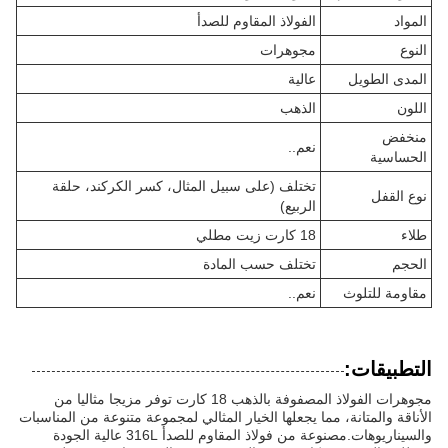
المواد
الفولاذ المقاوم للصدأ
النوع
مجوهرات
المدى الطويل
عالية
اللون
الذهب
منخفض
نعم..
الحساسية
تختلف (على سبيل المثال، كسر الكركند، حلقة
نوع القفل
الربيع)
طلاء
18 كارت زيت مطلي
الحجم
تختلف حسب المادة
مقاومة للتلوث
نعم..
التطبيقات:
مجوهرات الفولاذ المصفوفة بالذهب 18 كارت توفر مزيجا مثاليا من
الأناقة والمتانة، مما يجعلها الخيار المثالي لمجموعة متنوعة من المناسبات
والسيناريوهات.مصنوعة من فولاذ المقاوم للصدأ 316L عالية الجودة