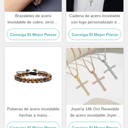
Brazaletes de acero
Cadena de acero inoxidable
inoxidable de cobre, zircón y
con logo personalizado de
18k, de oro, con diamantes,
oro de 18k para hombre,
Consiga El Mejor Precio
brazalete de mujer.
colgante de cruz, cadenas
Consiga El Mejor Precio
Pulseras de acero inoxidable
Joyería 18k Oro Revestido
hechas a mano
de acero inoxidable Joyería
personalizadas, regalo para
Mujer Choker Cruz Collar 20
parejas, pulsera con cuentas
Consiga El Mejor Precio
Consiga El Mejor Precio
pulgadas