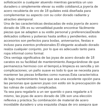
sofisticación a cualquier atuendo mientras garantiza un uso
duradero.o simplemente elevar su estilo cotidianoLa joyería de
acero recubierta de oro de 18 quilates está diseñada para
complementar su aspecto con su color dorado radiante y
atractivo atemporal.
Una de las características destacadas de esta joyería de acero
dorado de 18k es su versatilidad.puede encontrar fácilmente
piezas que se adapten a su estilo personal y preferenciasDesde
delicados collares y pulseras hasta anillos y pendientes, estos
accesorios son perfectos para bodas, aniversarios, fiestas e
incluso para eventos profesionales.El elegante acabado dorado
realza cualquier conjunto, por lo que es adecuado tanto para
ropa informal como formal.
Otra ventaja significativa de las joyas de acero dorado de 18
caratos es su facilidad de mantenimiento.Asegurándose de que
permanezca hermoso con el tiempoLa limpieza es sencilla y sin
complicaciones; un paño suave es todo lo que se necesita para
mantener las piezas brillantes como nuevas.Esta característica
de bajo mantenimiento hace que sea una excelente opción para
las personas que quieren joyas con estilo sin la preocupación de
las rutinas de cuidado complicadas.
Ya sea para regalarlo a un ser querido o para regalarte a ti
mismo, las joyas de acero dorado de 18k son una elección
reflexiva y práctica.Su combinación de material de acero
inoxidable duradero y una exquisita chapa de oro asegura que