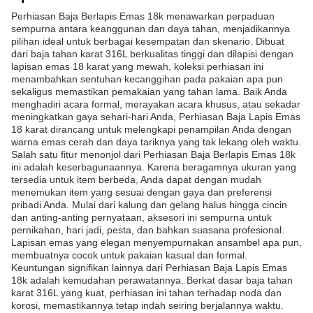
Perhiasan Baja Berlapis Emas 18k menawarkan perpaduan
sempurna antara keanggunan dan daya tahan, menjadikannya
pilihan ideal untuk berbagai kesempatan dan skenario. Dibuat
dari baja tahan karat 316L berkualitas tinggi dan dilapisi dengan
lapisan emas 18 karat yang mewah, koleksi perhiasan ini
menambahkan sentuhan kecanggihan pada pakaian apa pun
sekaligus memastikan pemakaian yang tahan lama. Baik Anda
menghadiri acara formal, merayakan acara khusus, atau sekadar
meningkatkan gaya sehari-hari Anda, Perhiasan Baja Lapis Emas
18 karat dirancang untuk melengkapi penampilan Anda dengan
warna emas cerah dan daya tariknya yang tak lekang oleh waktu.
Salah satu fitur menonjol dari Perhiasan Baja Berlapis Emas 18k
ini adalah keserbagunaannya. Karena beragamnya ukuran yang
tersedia untuk item berbeda, Anda dapat dengan mudah
menemukan item yang sesuai dengan gaya dan preferensi
pribadi Anda. Mulai dari kalung dan gelang halus hingga cincin
dan anting-anting pernyataan, aksesori ini sempurna untuk
pernikahan, hari jadi, pesta, dan bahkan suasana profesional.
Lapisan emas yang elegan menyempurnakan ansambel apa pun,
membuatnya cocok untuk pakaian kasual dan formal.
Keuntungan signifikan lainnya dari Perhiasan Baja Lapis Emas
18k adalah kemudahan perawatannya. Berkat dasar baja tahan
karat 316L yang kuat, perhiasan ini tahan terhadap noda dan
korosi, memastikannya tetap indah seiring berjalannya waktu.