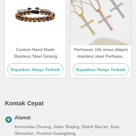
Custom Hand Made
Perhiasan 18k emas dilapisi
Stainless Steel Gelang
stainless steel Perhiasan
Couple Hadiah Mens Tiger
Wanita Choker Cross Kalung
Dapatkan Harga Terbaik
Eye Batu Manik Gelang
Dapatkan Harga Terbaik
20 Inch
Kontak Cepat
Alamat
Komunitas Zhuang, Jalan Shajing, Distrik Bao'an, Kota
Shenzhen, Provinsi Guangdong