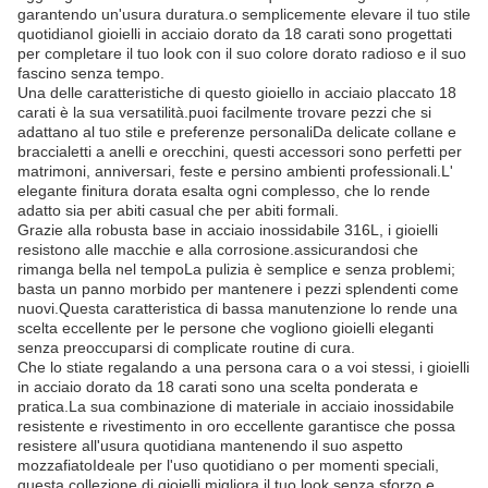
garantendo un'usura duratura.o semplicemente elevare il tuo stile
quotidianoI gioielli in acciaio dorato da 18 carati sono progettati
per completare il tuo look con il suo colore dorato radioso e il suo
fascino senza tempo.
Una delle caratteristiche di questo gioiello in acciaio placcato 18
carati è la sua versatilità.puoi facilmente trovare pezzi che si
adattano al tuo stile e preferenze personaliDa delicate collane e
braccialetti a anelli e orecchini, questi accessori sono perfetti per
matrimoni, anniversari, feste e persino ambienti professionali.L'
elegante finitura dorata esalta ogni complesso, che lo rende
adatto sia per abiti casual che per abiti formali.
Grazie alla robusta base in acciaio inossidabile 316L, i gioielli
resistono alle macchie e alla corrosione.assicurandosi che
rimanga bella nel tempoLa pulizia è semplice e senza problemi;
basta un panno morbido per mantenere i pezzi splendenti come
nuovi.Questa caratteristica di bassa manutenzione lo rende una
scelta eccellente per le persone che vogliono gioielli eleganti
senza preoccuparsi di complicate routine di cura.
Che lo stiate regalando a una persona cara o a voi stessi, i gioielli
in acciaio dorato da 18 carati sono una scelta ponderata e
pratica.La sua combinazione di materiale in acciaio inossidabile
resistente e rivestimento in oro eccellente garantisce che possa
resistere all'usura quotidiana mantenendo il suo aspetto
mozzafiatoIdeale per l'uso quotidiano o per momenti speciali,
questa collezione di gioielli migliora il tuo look senza sforzo e