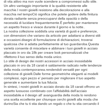
di vita attivo ma non vuole scendere a compromessi sullo stile.
Un altro vantaggio importante è la qualità resistente alle
macchie.I nostri gioielli resistono alla decolorazione e alla
macchia nel tempoCiò significa che potete godere della finitura
dorata radiante senza preoccuparvi della opacità o della
necessità di lucidare frequentemente.È perfetto per mantenere
un aspetto fresco e vivace durante il giorno e la notte..
La nostra collezione soddisfa una varietà di gusti e preferenze,
con dimensioni che variano da articolo per adattarsi a diversi stili
e occasioni.disegni di formulazione di dichiarazioni, troverai
qualcosa che si adatta perfettamente al tuo guardaroba.Questa
varietà consente di miscelare e abbinare i tuoi gioielli in acciaio
placcato in oro da 18k per creare look personalizzati che
riflettono il tuo senso della moda unico.
Lo stile di design dei nostri accessori in acciaio inossidabile
placcato in oro da 18 carati è saldamente radicato nelle tendenze
della moda contemporanea.rendendoli versatili per ogni
collezione di gioielli.Dalle forme geometriche eleganti ai modelli
complessi, ogni pezzo e' pensato per migliorare il tuo aspetto
generale e aumentare la tua fiducia.
In sintesi, i nostri gioielli in acciaio dorato da 18 carati offrono un
aspetto lussuoso combinato con l'affidabilità dell'acciaio
inossidabile.e il design all' avanguardia della moda lo rendono
una scelta eccellente per chiunque cerchi gioielli alla moda che
durinoSia che tu ti stia dando un regalo o che tu stia cercando il