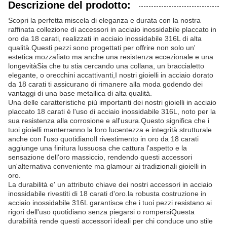
Descrizione del prodotto:
Scopri la perfetta miscela di eleganza e durata con la nostra
raffinata collezione di accessori in acciaio inossidabile placcato in
oro da 18 carati, realizzati in acciaio inossidabile 316L di alta
qualità.Questi pezzi sono progettati per offrire non solo un'
estetica mozzafiato ma anche una resistenza eccezionale e una
longevitàSia che tu stia cercando una collana, un braccialetto
elegante, o orecchini accattivanti,I nostri gioielli in acciaio dorato
da 18 carati ti assicurano di rimanere alla moda godendo dei
vantaggi di una base metallica di alta qualità.
Una delle caratteristiche più importanti dei nostri gioielli in acciaio
placcato 18 carati è l'uso di acciaio inossidabile 316L, noto per la
sua resistenza alla corrosione e all'usura.Questo significa che i
tuoi gioielli manterranno la loro lucentezza e integrità strutturale
anche con l'uso quotidianoIl rivestimento in oro da 18 carati
aggiunge una finitura lussuosa che cattura l'aspetto e la
sensazione dell'oro massiccio, rendendo questi accessori
un'alternativa conveniente ma glamour ai tradizionali gioielli in
oro.
La durabilità e' un attributo chiave dei nostri accessori in acciaio
inossidabile rivestiti di 18 carati d'oro.la robusta costruzione in
acciaio inossidabile 316L garantisce che i tuoi pezzi resistano ai
rigori dell'uso quotidiano senza piegarsi o rompersiQuesta
durabilità rende questi accessori ideali per chi conduce uno stile