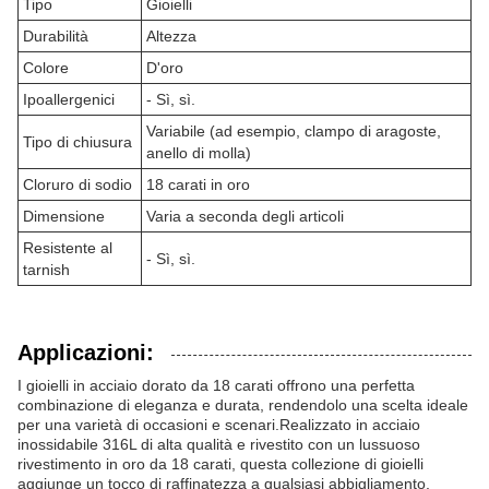
Tipo
Gioielli
Durabilità
Altezza
Colore
D'oro
Ipoallergenici
- Sì, sì.
Variabile (ad esempio, clampo di aragoste,
Tipo di chiusura
anello di molla)
Cloruro di sodio
18 carati in oro
Dimensione
Varia a seconda degli articoli
Resistente al
- Sì, sì.
tarnish
Applicazioni:
I gioielli in acciaio dorato da 18 carati offrono una perfetta
combinazione di eleganza e durata, rendendolo una scelta ideale
per una varietà di occasioni e scenari.Realizzato in acciaio
inossidabile 316L di alta qualità e rivestito con un lussuoso
rivestimento in oro da 18 carati, questa collezione di gioielli
aggiunge un tocco di raffinatezza a qualsiasi abbigliamento,