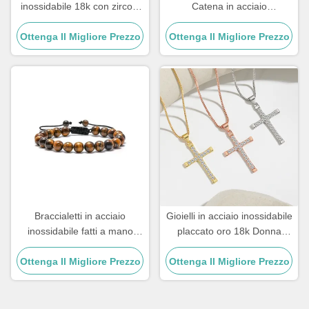
inossidabile 18k con zirconi
Catena in acciaio
di rame placcati oro e
inossidabile Uomini Gioielli
Ottenga Il Migliore Prezzo
diamanti da donna
Ottenga Il Migliore Prezzo
Croce Pendenti Catene
Braccialetti in acciaio
Gioielli in acciaio inossidabile
inossidabile fatti a mano
placcato oro 18k Donna
regalo per coppia maschile
Collana girocollo Croce 20
Ottenga Il Migliore Prezzo
braccialetto con perline in
Ottenga Il Migliore Prezzo
pollici
pietra