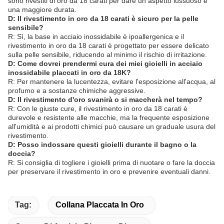
sono rivestiti di oro da 18 carati per dare un aspetto lussuoso e
una maggiore durata.
D: Il rivestimento in oro da 18 carati è sicuro per la pelle
sensibile?
R: Sì, la base in acciaio inossidabile è ipoallergenica e il
rivestimento in oro da 18 carati è progettato per essere delicato
sulla pelle sensibile, riducendo al minimo il rischio di irritazione.
D: Come dovrei prendermi cura dei miei gioielli in acciaio
inossidabile placcati in oro da 18K?
R: Per mantenere la lucentezza, evitare l'esposizione all'acqua, al
profumo e a sostanze chimiche aggressive.
D: Il rivestimento d'oro svanirà o si maccherà nel tempo?
R: Con le giuste cure, il rivestimento in oro da 18 carati è
durevole e resistente alle macchie, ma la frequente esposizione
all'umidità e ai prodotti chimici può causare un graduale usura del
rivestimento.
D: Posso indossare questi gioielli durante il bagno o la
doccia?
R: Si consiglia di togliere i gioielli prima di nuotare o fare la doccia
per preservare il rivestimento in oro e prevenire eventuali danni.
Tag:
Collana Placcata In Oro