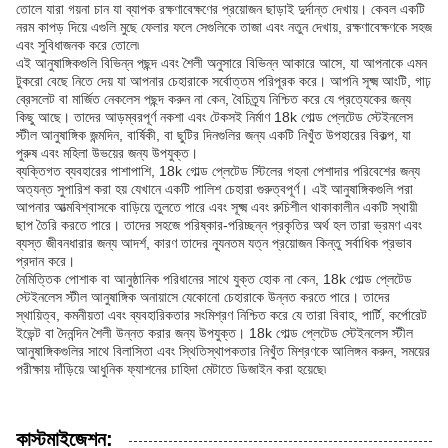
তোলে যারা গয়না চান যা ব্যাপক রক্ষণাবেক্ষণের প্রয়োজন ছাড়াই দুর্দান্ত দেখায়। কেবল একটি
নরম কাপড় দিয়ে এগুলি মুছে ফেলার ফলে সেগুলিকে তাজা এবং নতুন দেখায়, রক্ষণাবেক্ষণকে সহজ
এবং সুবিধাজনক করে তোলে৷
এই আনুষাঙ্গিকগুলি বিভিন্ন পছন্দ এবং শৈলী অনুসারে বিভিন্ন আকারে আসে, যা আপনাকে এমন
টুকরো বেছে নিতে দেয় যা আপনার চেহারাকে সর্বোত্তম পরিপূরক করে। আপনি সূক্ষ্ম আংটি, গাঢ়
ব্রেসলেট বা মার্জিত নেকলেস পছন্দ করুন না কেন, বৈচিত্র্য নিশ্চিত করে যে প্রত্যেকের জন্য
কিছু আছে। তাদের আড়ম্বরপূর্ণ নকশা এবং টেকসই নির্মাণ 18k গোল্ড প্লেটেড স্টেইনলেস
স্টীল আনুষাঙ্গিক জন্মদিন, বার্ষিকী, বা ছুটির দিনগুলির জন্য একটি নিখুঁত উপহারের বিকল্প, যা
পুরুষ এবং মহিলা উভয়ের জন্য উপযুক্ত।
ব্যক্তিগত ব্যবহারের পাশাপাশি, 18k গোল্ড প্লেটেড স্টিলের গহনা পেশাদার পরিবেশের জন্য
অত্যন্ত সুপারিশ করা হয় যেখানে একটি পালিশ চেহারা গুরুত্বপূর্ণ। এই আনুষাঙ্গিকগুলি পরা
আপনার আত্মবিশ্বাসকে বাড়িয়ে তুলতে পারে এবং সূক্ষ্ম এবং রুচিশীল থাকাকালীন একটি স্থায়ী
ছাপ তৈরি করতে পারে। তাদের সহজে পরিষ্কার-পরিচ্ছন্ন প্রকৃতির অর্থ হল তারা ভ্রমণ এবং
ব্যস্ত জীবনধারার জন্য আদর্শ, কারণ তাদের ন্যূনতম যত্ন প্রয়োজন কিন্তু সর্বাধিক প্রভাব
প্রদান করে।
নৈমিত্তিক পোশাক বা আনুষ্ঠানিক পরিধানের সাথে যুক্ত হোক না কেন, 18k গোল্ড প্লেটেড
স্টেইনলেস স্টীল আনুষাঙ্গিক অনায়াসে যেকোনো চেহারাকে উন্নত করতে পারে। তাদের
স্থায়িত্ব, কমনীয়তা এবং ব্যবহারিকতার সংমিশ্রণ নিশ্চিত করে যে তারা বিবাহ, পার্টি, কর্পোরেট
ইভেন্ট বা দৈনন্দিন শৈলী উন্নত করার জন্য উপযুক্ত। 18k গোল্ড প্লেটেড স্টেইনলেস স্টীল
আনুষাঙ্গিকগুলির সাথে বিলাসিতা এবং স্থিতিস্থাপকতার নিখুঁত মিশ্রণকে আলিঙ্গন করুন, সময়ের
পরীক্ষায় দাঁড়িয়ে আধুনিক ফ্যাশনের চাহিদা মেটাতে ডিজাইন করা হয়েছে৷
কাস্টমাইজেশন: