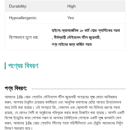
Durability:
High
Hypoallergenic:
Yes
হাইপো-অ্যালার্জেনিক ১৮ কার্ট গোল্ড প্লাস্টিকের গয়না
বিশেষভাবে তুলে ধরা:
, 
, 
দীর্ঘস্থায়ী স্টেইনলেস স্টীল জুয়েলারী
পণ্য লাইনের জন্য মার্জিত গয়না
পণ্যের বিবরণ
পণ্য বিবরণ:
আমাদের 18k গোল্ড প্লেটেড স্টেইনলেস স্টীল জুয়েলারী সংগ্রহের সূক্ষ্ম মোহন আবিষ্কার
করুন, আপনার দৈনন্দিন চেহারায় কমনীয়তা এবং আধুনিক ফ্যাশনের ছোঁয়া আনতে চিন্তাভাবনা
করে তৈরি করা হয়েছে। এই সংগ্রহে রিং, নেকলেস এবং ব্রেসলেট সহ বিভিন্ন ধরণের গয়না
রয়েছে, যে কোনও শৈলী বা অনুষ্ঠানের পরিপূরক করার জন্য ডিজাইন করা হয়েছে। আপনি একটি
বিশেষ ইভেন্টের জন্য পোশাক পরুন বা আপনার নৈমিত্তিক পোশাকে একটি সূক্ষ্ম ঝলকানি যোগ
করুন, আমাদের 18k গোল্ড প্লেটেড স্টিলের গহনা পরিশীলিততা এবং ট্রেন্ডি আবেদনের নিখুঁত
মিশ্রণ সরবরাহ করে।