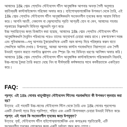
আমাদের 18k গোল্ড প্লেটেড স্টেইনলেস স্টীল আনুষাঙ্গিক আপনার অনন্য শৈলী অনুসারে
ব্যতিক্রমী কাস্টমাইজেশন পরিষেবা অফার করে। হাইপোঅ্যালার্জেনিক উপকরণ থেকে তৈরি, এই
18k গোল্ড প্লেটেড স্টেইনলেস স্টীল আনুষাঙ্গিকগুলি সংবেদনশীল ত্বকের জন্য আরাম নিশ্চিত
করে। আপনি আংটি, নেকলেস বা ব্রেসলেটের প্রতি আগ্রহী হোন না কেন, আমাদের গহনার
প্রকারের বিকল্পগুলি বিভিন্ন পছন্দগুলি পূরণ করে৷
উচ্চ স্থায়িত্বের জন্য ডিজাইন করা হয়েছে, আমাদের 18k গোল্ড প্লেটেড স্টেইনলেস স্টীল
আনুষাঙ্গিকগুলি দৈনন্দিন পরিধানের পরেও তাদের অত্যাশ্চর্য চেহারা বজায় রাখে। রক্ষণাবেক্ষণ সহজ
এবং সুবিধাজনক—শুধু আপনার টুকরোগুলিকে একটি নরম কাপড় দিয়ে পরিষ্কার করুন যাতে
সেগুলিকে আদিম দেখায়। উপরন্তু, আমরা আপনার কাস্টম গহনাগুলিতে নিরাপত্তা এবং শৈলী
উভয়ই প্রদান করতে লবস্টার ক্ল্যাপস এবং স্প্রিং রিং সহ বিভিন্ন ধরণের আলিঙ্গন অফার করি।
আমাদের 18k গোল্ড প্লেটেড স্টেইনলেস স্টীল আনুষাঙ্গিক কাস্টমাইজেশন পরিষেবাগুলি নিরবধি,
উচ্চ-মানের টুকরা তৈরি করতে বেছে নিন যা দীর্ঘস্থায়ী কর্মক্ষমতার সাথে কমনীয়তাকে একত্রিত
করে।
FAQ:
প্রশ্ন: এই 18k সোনার ধাতুপট্টাবৃত স্টেইনলেস স্টিলের গয়নাগুলিতে কী উপকরণ ব্যবহার করা
হয়?
উত্তর: এই গহনাটি উচ্চ-মানের স্টেইনলেস স্টিল থেকে তৈরি এবং 18k সোনার প্রলেপের
একটি টেকসই স্তর দিয়ে প্রলিপ্ত, শক্তি এবং একটি বিলাসবহুল চেহারা উভয়ই নিশ্চিত করে৷
প্রশ্ন: এই গয়না কি সংবেদনশীল ত্বকের জন্য উপযুক্ত?
উত্তর: হ্যাঁ, স্টেইনলেস স্টীল হাইপোঅ্যালার্জেনিক এবং কলঙ্কের প্রতিরোধী, এটি
সংবেদনশীল ত্বকের লোকেদের জন্য একটি দুর্দান্ত পছন্দ করে তোলে।