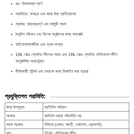
রঙ: বিলাসবহুল স্বর্ণ
স্থায়িত্ব: কলঙ্ক এবং জারা উচ্চ প্রতিরোধের
প্রকার: আড়ম্বরপূর্ণ এবং বহুমুখী গয়না
দৈনন্দিন পরিধান এবং বিশেষ অনুষ্ঠানের জন্য পারফেক্ট
হাইপোঅলার্জেনিক এবং ত্বক-বান্ধব
18k গোল্ড প্লেটেড স্টিলের গয়না এবং 18k গোল্ড প্লেটেড স্টেইনলেস স্টীল
আনুষাঙ্গিক অন্তর্ভুক্ত
দীর্ঘস্থায়ী সৌন্দর্য এবং চকচকে জন্য ডিজাইন করা হয়েছে
প্রযুক্তিগত পরামিতি:
জন্য উপযুক্ত
প্রতিদিন পরিধান
আকার
আইটেম দ্বারা পরিবর্তিত হয়
গয়না প্রকার
বিভিন্ন (যেমন, আংটি, নেকলেস, ব্রেসলেট)
ধাতু
316L স্টেইনলেস স্টীল