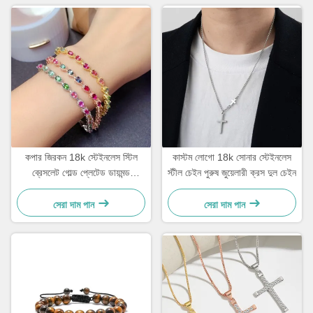
কপার জিরকন 18k স্টেইনলেস স্টিল
কাস্টম লোগো 18k সোনার স্টেইনলেস
ব্রেসলেট গোল্ড প্লেটেড ডায়মন্ড
স্টীল চেইন পুরুষ জুয়েলারী ক্রস দুল চেইন
মহিলাদের ব্রেসলেট
সেরা দাম পান
সেরা দাম পান