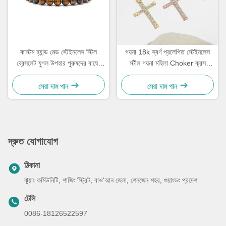
কাস্টম হ্যান্ড মেড স্টেইনলেস স্টিল
গয়না 18k স্বর্ণ প্রলেপিত স্টেইনলেস
ব্রেসলেট যুগল উপহার পুরুষদের বাঘের
স্টীল গয়না মহিলা Choker ক্রস
চোখের পাথর দিয়ে তৈরী করা পুঁতির
নেকলেস 20 ইঞ্চি
ব্রেসলেট
সেরা দাম পান
সেরা দাম পান
দ্রুত যোগাযোগ
ঠিকানা
ঝুয়াং কমিউনিটি, শাজিং স্ট্রিট, বাও'আন জেলা, শেনজেন শহর, গুয়াংডং প্রদেশ
টেলি
0086-18126522597