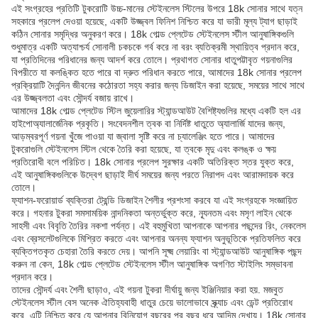
এই সংগ্রহের প্রতিটি টুকরোটি উচ্চ-মানের স্টেইনলেস স্টিলের উপরে 18k সোনার সাথে যত্ন
সহকারে প্রলেপ দেওয়া হয়েছে, একটি উজ্জ্বল ফিনিশ নিশ্চিত করে যা ভারী মূল্য ট্যাগ ছাড়াই
কঠিন সোনার সমৃদ্ধির অনুকরণ করে। 18k গোল্ড প্লেটেড স্টেইনলেস স্টীল আনুষাঙ্গিকগুলি
শুধুমাত্র একটি অত্যাশ্চর্য সোনালী চকচকে গর্ব করে না বরং ব্যতিক্রমী স্থায়িত্ব প্রদান করে,
যা প্রতিদিনের পরিধানের জন্য আদর্শ করে তোলে। প্রথাগত সোনার ধাতুপট্টাবৃত গয়নাগুলির
বিপরীতে যা কলঙ্কিত হতে পারে বা দ্রুত পরিধান করতে পারে, আমাদের 18k সোনার প্রলেপ
প্রক্রিয়াটি দৈনন্দিন জীবনের কঠোরতা সহ্য করার জন্য ডিজাইন করা হয়েছে, সময়ের সাথে সাথে
এর উজ্জ্বলতা এবং সৌন্দর্য বজায় রাখে।
আমাদের 18k গোল্ড প্লেটেড স্টিল জুয়েলারির স্ট্যান্ডআউট বৈশিষ্ট্যগুলির মধ্যে একটি হল এর
হাইপোঅ্যালার্জেনিক প্রকৃতি। সংবেদনশীল ত্বক বা নির্দিষ্ট ধাতুতে অ্যালার্জি যাদের জন্য,
আড়ম্বরপূর্ণ গয়না খুঁজে পাওয়া যা জ্বালা সৃষ্টি করে না চ্যালেঞ্জিং হতে পারে। আমাদের
টুকরোগুলি স্টেইনলেস স্টিল থেকে তৈরি করা হয়েছে, যা ত্বকে মৃদু এবং কলঙ্ক ও ক্ষয়
প্রতিরোধী বলে পরিচিত। 18k সোনার প্রলেপ সুরক্ষার একটি অতিরিক্ত স্তর যুক্ত করে,
এই আনুষাঙ্গিকগুলিকে উদ্বেগ ছাড়াই দীর্ঘ সময়ের জন্য পরতে নিরাপদ এবং আরামদায়ক করে
তোলে।
ফ্যাশন-ফরোয়ার্ড ব্যক্তিরা ট্রেন্ডি ডিজাইন শৈলীর প্রশংসা করবে যা এই সংগ্রহকে সংজ্ঞায়িত
করে। গহনার টুকরা সমসাময়িক নান্দনিকতা অন্তর্ভুক্ত করে, ন্যূনতম এবং মসৃণ লাইন থেকে
সাহসী এবং বিবৃতি তৈরির নকশা পর্যন্ত। এই বহুমুখিতা আপনাকে আপনার পছন্দের রিং, নেকলেস
এবং ব্রেসলেটগুলিকে মিশ্রিত করতে এবং আপনার অনন্য ফ্যাশন অনুভূতিকে প্রতিফলিত করে
ব্যক্তিগতকৃত চেহারা তৈরি করতে দেয়। আপনি সূক্ষ্ম লেয়ারিং বা স্ট্যান্ডআউট আনুষাঙ্গিক পছন্দ
করুন না কেন, 18k গোল্ড প্লেটেড স্টেইনলেস স্টীল আনুষাঙ্গিক অগণিত স্টাইলিং সম্ভাবনা
প্রদান করে।
তাদের সৌন্দর্য এবং শৈলী ছাড়াও, এই গয়না টুকরা দীর্ঘায়ু জন্য ইঞ্জিনিয়ার করা হয়. মজবুত
স্টেইনলেস স্টীল বেস অনেক ঐতিহ্যবাহী ধাতুর চেয়ে ভালোভাবে স্ক্র্যাচ এবং ডেন্ট প্রতিরোধ
করে, এটি নিশ্চিত করে যে আপনার বিনিয়োগ বছরের পর বছর ধরে আদিম দেখায়। 18k সোনার