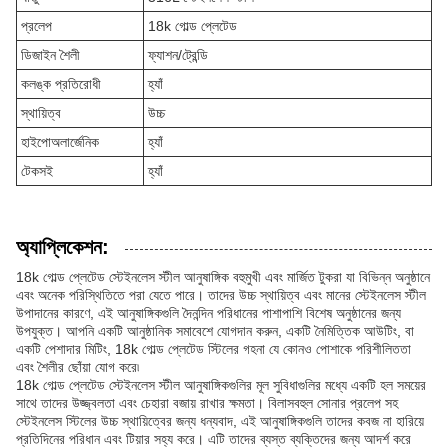
প্রলেপ
18k গোল্ড প্লেটেড
ডিজাইন শৈলী
ফ্যাশন/ট্রেন্ডি
কলঙ্ক প্রতিরোধী
হ্যাঁ
স্থায়িত্ব
উচ্চ
হাইপোঅলার্জেনিক
হ্যাঁ
টেকসই
হ্যাঁ
অ্যাপ্লিকেশন:
18k গোল্ড প্লেটেড স্টেইনলেস স্টীল আনুষাঙ্গিক বহুমুখী এবং মার্জিত টুকরা যা বিভিন্ন অনুষ্ঠানে
এবং অনেক পরিস্থিতিতে পরা যেতে পারে। তাদের উচ্চ স্থায়িত্ব এবং মানের স্টেইনলেস স্টীল
উপাদানের কারণে, এই আনুষাঙ্গিকগুলি দৈনন্দিন পরিধানের পাশাপাশি বিশেষ অনুষ্ঠানের জন্য
উপযুক্ত। আপনি একটি আনুষ্ঠানিক সমাবেশে যোগদান করুন, একটি নৈমিত্তিক আউটিং, বা
একটি পেশাদার মিটিং, 18k গোল্ড প্লেটেড স্টিলের গহনা যে কোনও পোশাকে পরিশীলিততা
এবং শৈলীর ছোঁয়া যোগ করে৷
18k গোল্ড প্লেটেড স্টেইনলেস স্টীল আনুষাঙ্গিকগুলির মূল সুবিধাগুলির মধ্যে একটি হল সময়ের
সাথে তাদের উজ্জ্বলতা এবং চেহারা বজায় রাখার ক্ষমতা। বিলাসবহুল সোনার প্রলেপ সহ
স্টেইনলেস স্টিলের উচ্চ স্থায়িত্বের জন্য ধন্যবাদ, এই আনুষাঙ্গিকগুলি তাদের কবজ না হারিয়ে
প্রতিদিনের পরিধান এবং টিয়ার সহ্য করে। এটি তাদের ব্যস্ত ব্যক্তিদের জন্য আদর্শ করে