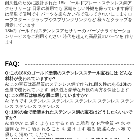
耐久性のために設計された 18k ゴールドプレートステンレス鋼ア
クセサリーは 日常の着用でも 素晴らしい外観を保っています保守
は簡単で便利です パーツを柔らかい布で洗ってきれいにしますロ
ーブスター・クラップやスプリングリングなど 様々なクラップを
用意しています
18kのゴールド付ステンレスアセサリーの パーソナライゼーショ
ンサービスをご利用ください 時代を超えた高品質のパーツを 作り
ます
FAQ:
Q:この18Kのゴールド塗装のステンレスステール宝石には どんな
材料が使われていますか?
A: この宝石は高品質のステンレス鋼で作られ,耐久性のある18kの
金層で覆われています. 耐久性と豪華な外観の両方を保証します.
Q: この宝石は敏感な肌に適していますか?
A: そうです ステンレス ステンレス ステンレス ステンレス ステン
レス ステンレス ステンレス
Q: 18Kの金で塗装されたステンレス鋼の宝石はどうしたらいいで
すか?
A: 鮮やか に 輝く よう に する ため に,強烈 な 化学物質 や 水 や
過剰 な 汗 に 晒さ れる こと を 避け ます.着る 後,柔らかい 布 で
優しく 清め て ください.