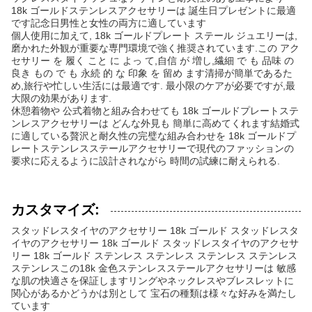
18k ゴールドステンレスアクセサリーは 誕生日プレゼントに最適
です記念日男性と女性の両方に適しています
個人使用に加えて, 18k ゴールドプレート ステール ジュエリーは,
磨かれた外観が重要な専門環境で強く推奨されています.この アク
セサリー を 履く こと に よっ て,自信 が 増し,繊細 で も 品味 の
良き もの で も 永続 的 な 印象 を 留め ます清掃が簡単であるた
め,旅行や忙しい生活には最適です. 最小限のケアが必要ですが,最
大限の効果があります.
休憩着物や 公式着物と組み合わせても 18k ゴールドプレートステ
ンレスアクセサリーは どんな外見も 簡単に高めてくれます結婚式
に適している贅沢と耐久性の完璧な組み合わせを 18k ゴールドプ
レートステンレスステールアクセサリーで現代のファッションの
要求に応えるように設計されながら 時間の試練に耐えられる.
カスタマイズ:
スタッドレスタイヤのアクセサリー 18k ゴールド スタッドレスタ
イヤのアクセサリー 18k ゴールド スタッドレスタイヤのアクセサ
リー 18k ゴールド ステンレス ステンレス ステンレス ステンレス
ステンレスこの18k 金色ステンレスステールアクセサリーは 敏感
な肌の快適さを保証しますリングやネックレスやブレスレットに
関心があるかどうかは別として 宝石の種類は様々な好みを満たし
ています