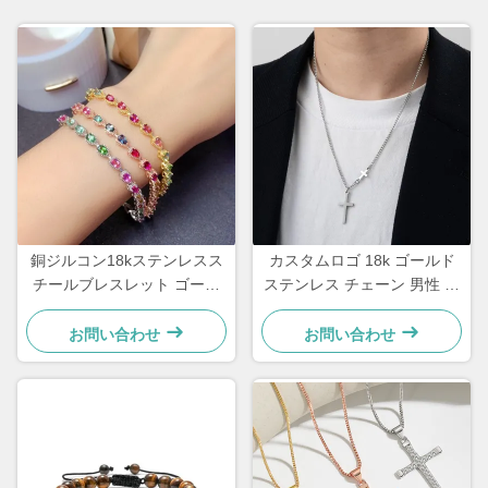
銅ジルコン18kステンレスス
カスタムロゴ 18k ゴールド
チールブレスレット ゴール
ステンレス チェーン 男性 ジ
ドメッキダイヤモンド女性用
ュエリー クロス ペンダント
ブレスレット
チェーン
お問い合わせ
お問い合わせ