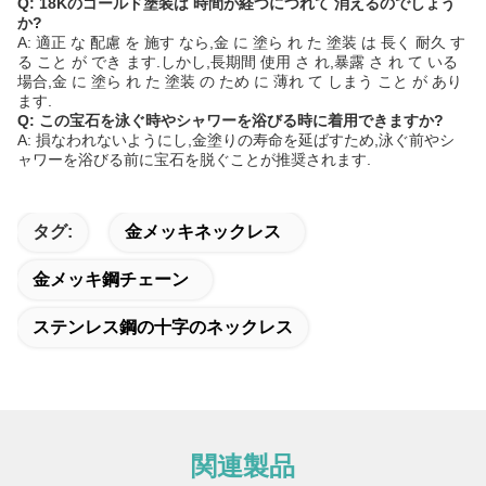
Q: 18Kのゴールド塗装は 時間が経つにつれて 消えるのでしょう
か?
A: 適正 な 配慮 を 施す なら,金 に 塗ら れ た 塗装 は 長く 耐久 す
る こと が でき ます.しかし,長期間 使用 さ れ,暴露 さ れ て いる
場合,金 に 塗ら れ た 塗装 の ため に 薄れ て しまう こと が あり
ます.
Q: この宝石を泳ぐ時やシャワーを浴びる時に着用できますか?
A: 損なわれないようにし,金塗りの寿命を延ばすため,泳ぐ前やシ
ャワーを浴びる前に宝石を脱ぐことが推奨されます.
タグ:
金メッキネックレス
金メッキ鋼チェーン
ステンレス鋼の十字のネックレス
関連製品