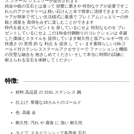
ス ステール ジュエリーが提供されます.
純金や銀の宝石とは違って 頻繁に磨きや 特別なケアが必要ですこ
れらのアクセサリーは,軽い石けんと水で簡単に清掃できます.この
ケアが簡単で 忙しい生活様式に最適で プレミアムジュエリーの外
観と感覚を 面倒をみずに楽しむことができます
時代を超えたプレゼントを 探しているにせよ 特別なものを プレ
ゼントしているにせよ この18k金付鋼飾りのコレクションは 卓越
した価値とスタイルを 提供しています耐久性と低アレルギー性 の
快適さ の 実用 的 な 利点 を 提供 し て い ます素晴らしい18kゴ
ールド付ステンレスステールアクセサリーで ファッションと機能
の完璧な融合を 抱きしめてください そして本当に時間の試練に
耐えられる宝石を体験してください
特徴:
材料:高品質 の 316L ステンレス 鋼
仕上げ: 華麗な18カルトのゴールド
色: 高級 金
耐久性: 汚れ や 腐食 に 強い 耐久性
タイプ: スタイリッシュで多用途 宝石