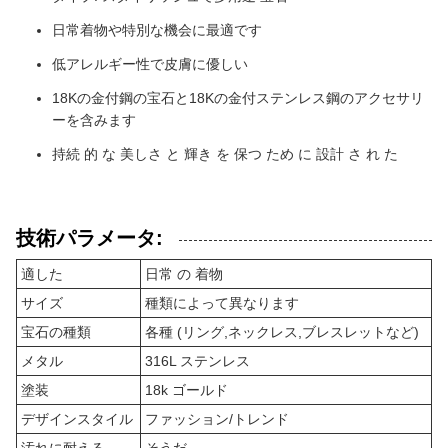
日常着物や特別な機会に最適です
低アレルギー性で皮膚に優しい
18Kの金付鋼の宝石と18Kの金付ステンレス鋼のアクセサリ
ーを含みます
持続 的 な 美しさ と 輝き を 保つ ため に 設計 さ れ た
技術パラメータ:
適した
日常 の 着物
サイズ
種類によって異なります
宝石の種類
各種 (リング,ネックレス,ブレスレットなど)
メタル
316L ステンレス
塗装
18k ゴールド
デザインスタイル
ファッション/トレンド