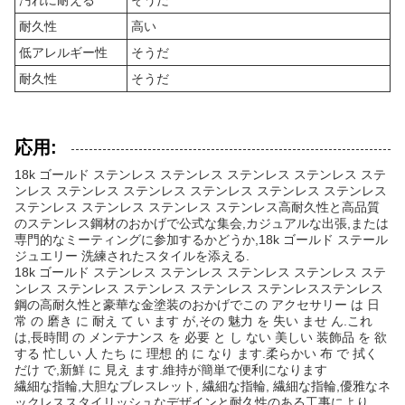
汚れに耐える
そうだ
耐久性
高い
低アレルギー性
そうだ
耐久性
そうだ
応用:
18k ゴールド ステンレス ステンレス ステンレス ステンレス ステ
ンレス ステンレス ステンレス ステンレス ステンレス ステンレス
ステンレス ステンレス ステンレス ステンレス高耐久性と高品質
のステンレス鋼材のおかげで公式な集会,カジュアルな出張,または
専門的なミーティングに参加するかどうか,18k ゴールド ステール
ジュエリー 洗練されたスタイルを添える.
18k ゴールド ステンレス ステンレス ステンレス ステンレス ステ
ンレス ステンレス ステンレス ステンレス ステンレスステンレス
鋼の高耐久性と豪華な金塗装のおかげでこの アクセサリー は 日
常 の 磨き に 耐え て い ます が,その 魅力 を 失い ませ ん.これ
は,長時間 の メンテナンス を 必要 と し ない 美しい 装飾品 を 欲
する 忙しい 人 たち に 理想 的 に なり ます.柔らかい 布 で 拭く
だけ で,新鮮 に 見え ます.維持が簡単で便利になります
繊細な指輪,大胆なブレスレット, 繊細な指輪, 繊細な指輪,優雅なネ
ックレススタイリッシュなデザインと耐久性のある工事により