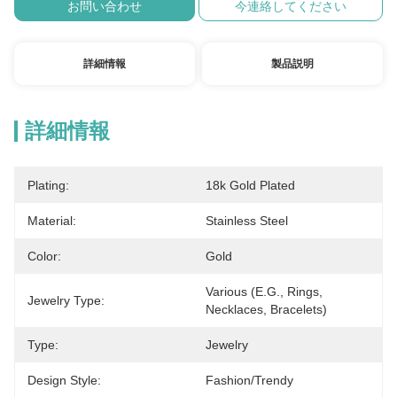
お問い合わせ
今連絡してください
詳細情報
製品説明
詳細情報
Plating:
18k Gold Plated
Material:
Stainless Steel
Color:
Gold
Various (e.g., Rings, 
Jewelry Type:
Necklaces, Bracelets)
Type:
Jewelry
Design Style:
Fashion/Trendy