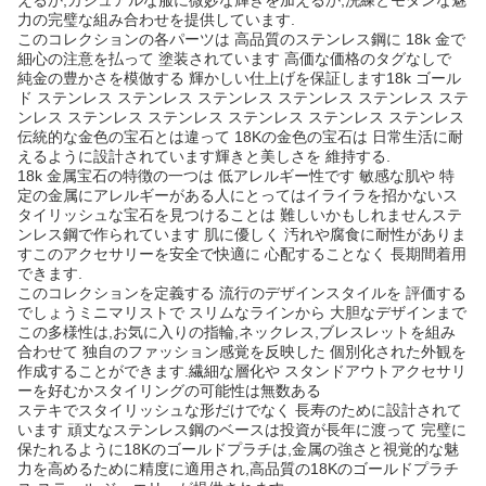
えるか,カジュアルな服に微妙な輝きを加えるか,洗練とモダンな魅
力の完璧な組み合わせを提供しています.
このコレクションの各パーツは 高品質のステンレス鋼に 18k 金で
細心の注意を払って 塗装されています 高価な価格のタグなしで
純金の豊かさを模倣する 輝かしい仕上げを保証します18k ゴール
ド ステンレス ステンレス ステンレス ステンレス ステンレス ステ
ンレス ステンレス ステンレス ステンレス ステンレス ステンレス
伝統的な金色の宝石とは違って 18Kの金色の宝石は 日常生活に耐
えるように設計されています輝きと美しさを 維持する.
18k 金属宝石の特徴の一つは 低アレルギー性です 敏感な肌や 特
定の金属にアレルギーがある人にとってはイライラを招かないス
タイリッシュな宝石を見つけることは 難しいかもしれませんステ
ンレス鋼で作られています 肌に優しく 汚れや腐食に耐性がありま
すこのアクセサリーを安全で快適に 心配することなく 長期間着用
できます.
このコレクションを定義する 流行のデザインスタイルを 評価する
でしょうミニマリストで スリムなラインから 大胆なデザインまで
この多様性は,お気に入りの指輪,ネックレス,ブレスレットを組み
合わせて 独自のファッション感覚を反映した 個別化された外観を
作成することができます.繊細な層化や スタンドアウトアクセサリ
ーを好むかスタイリングの可能性は無数ある
ステキでスタイリッシュな形だけでなく 長寿のために設計されて
います 頑丈なステンレス鋼のベースは投資が長年に渡って 完璧に
保たれるように18Kのゴールドプラチは,金属の強さと視覚的な魅
力を高めるために精度に適用され,高品質の18Kのゴールドプラチ