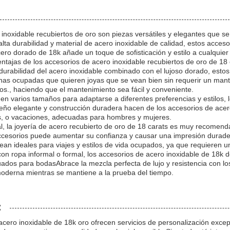
 inoxidable recubiertos de oro son piezas versátiles y elegantes que
lta durabilidad y material de acero inoxidable de calidad, estos acces
ero dorado de 18k añade un toque de sofisticación y estilo a cualquier
entajas de los accesorios de acero inoxidable recubiertos de oro de 18
 durabilidad del acero inoxidable combinado con el lujoso dorado, estos
nas ocupadas que quieren joyas que se vean bien sin requerir un man
s., haciendo que el mantenimiento sea fácil y conveniente.
en varios tamaños para adaptarse a diferentes preferencias y estilos,
seño elegante y construcción duradera hacen de los accesorios de acer
s, o vacaciones, adecuadas para hombres y mujeres.
, la joyería de acero recubierto de oro de 18 carats es muy recomend
accesorios puede aumentar su confianza y causar una impresión durade
sean ideales para viajes y estilos de vida ocupados, ya que requieren
n ropa informal o formal, los accesorios de acero inoxidable de 18k d
dos para bodasAbrace la mezcla perfecta de lujo y resistencia con los
derna mientras se mantiene a la prueba del tiempo.
:
cero inoxidable de 18k oro ofrecen servicios de personalización excep