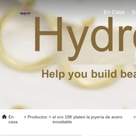
En Casa
En
>
Productos
>
el oro 18K plateó la joyería de acero
>
casa
inoxidable