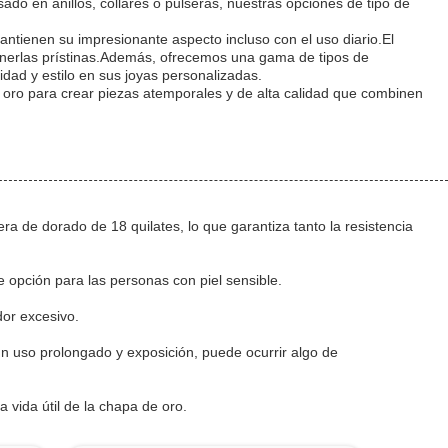
sado en anillos, collares o pulseras, nuestras opciones de tipo de
ntienen su impresionante aspecto incluso con el uso diario.El
enerlas prístinas.Además, ofrecemos una gama de tipos de
dad y estilo en sus joyas personalizadas.
e oro para crear piezas atemporales y de alta calidad que combinen
ra de dorado de 18 quilates, lo que garantiza tanto la resistencia
e opción para las personas con piel sensible.
dor excesivo.
n uso prolongado y exposición, puede ocurrir algo de
 vida útil de la chapa de oro.