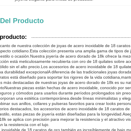
 Del Producto
 producto:
ncanto de nuestra colección de joyas de acero inoxidable de 18 carato
cto cotidiano.Esta colección presenta una amplia gama de tipos de joy
stilo o ocasión.Nuestra joyería de acero dorado de 18k ofrece la mezcl
cción está meticulosamente recubierta con oro de 18 quilates sobre ac
 sólido sin el alto precio.Los accesorios de acero inoxidable de 18 quil
a durabilidad excepcionalA diferencia de las tradicionales joyas dor
atos está diseñado para soportar los rigores de la vida cotidiana,mante
cas más destacadas de nuestras joyas de acero dorado de 18k es su nat
retoNuestras piezas están hechas de acero inoxidable, conocido por se
eguros y cómodos para usarlos durante períodos prolongados sin pre
ncorporan una estética contemporánea.desde líneas minimalistas y eleg
binar sus anillos, collares y pulseras favoritos para crear looks perso
rios destacados, los accesorios de acero inoxidable de 18 caratos de 
estilo, estas piezas de joyería están diseñadas para la longevidad.As
18k se aplica con precisión para mejorar la resistencia y el atractivo v
 la resistencia con el lujo.
 inoxidable de 18 caratos de oro también es increíblemente de bajo ma