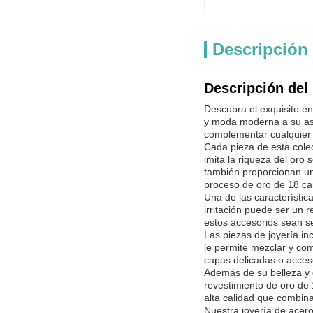
Descripción
Descripción del
Descubra el exquisito e
y moda moderna a su aspe
complementar cualquier e
Cada pieza de esta cole
imita la riqueza del oro
también proporcionan un
proceso de oro de 18 car
Una de las característi
irritación puede ser un 
estos accesorios sean s
Las piezas de joyería i
le permite mezclar y com
capas delicadas o acceso
Además de su belleza y 
revestimiento de oro de 
alta calidad que combinan
Nuestra joyería de acero