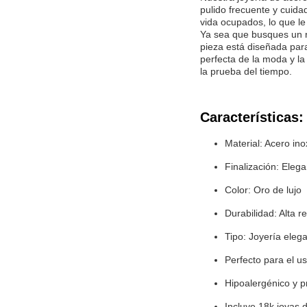
pulido frecuente y cuida
vida ocupados, lo que le 
Ya sea que busques un re
pieza está diseñada para
perfecta de la moda y la
la prueba del tiempo.
Características:
Material: Acero ino
Finalización: Eleg
Color: Oro de lujo
Durabilidad: Alta 
Tipo: Joyería elega
Perfecto para el u
Hipoalergénico y pr
Incluye 18k joyas 