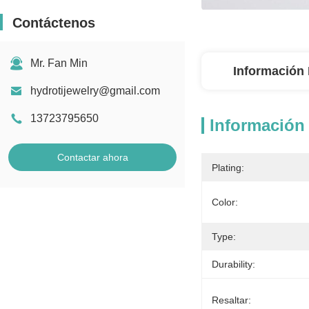
Contáctenos
Mr. Fan Min
Información 
hydrotijewelry@gmail.com
13723795650
Información 
Contactar ahora
Plating:
Color:
Type:
Durability:
Resaltar: