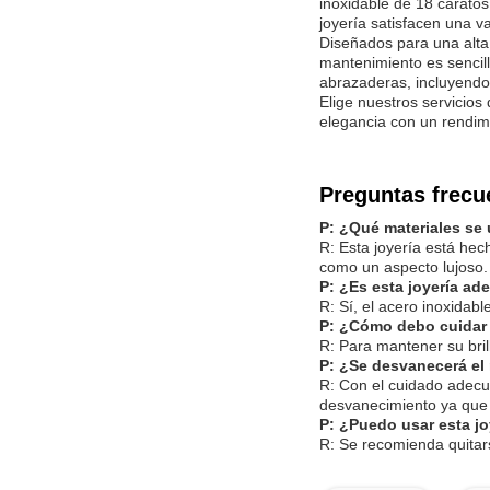
inoxidable de 18 caratos
joyería satisfacen una v
Diseñados para una alta 
mantenimiento es sencil
abrazaderas, incluyendo 
Elige nuestros servicios
elegancia con un rendim
Preguntas frecu
P: ¿Qué materiales se 
R: Esta joyería está hec
como un aspecto lujoso.
P: ¿Es esta joyería ad
R: Sí, el acero inoxidab
P: ¿Cómo debo cuidar m
R: Para mantener su bril
P: ¿Se desvanecerá el 
R: Con el cuidado adecu
desvanecimiento ya que 
P: ¿Puedo usar esta j
R: Se recomienda quitars