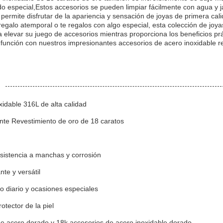
do especial,Estos accesorios se pueden limpiar fácilmente con agua y j
permite disfrutar de la apariencia y sensación de joyas de primera cali
galo atemporal o te regalos con algo especial, esta colección de joya
 elevar su juego de accesorios mientras proporciona los beneficios pr
 función con nuestros impresionantes accesorios de acero inoxidable r
xidable 316L de alta calidad
ante Revestimiento de oro de 18 caratos
resistencia a manchas y corrosión
nte y versátil
so diario y ocasiones especiales
otector de la piel
de acero dorado y 18k accesorios de acero inoxidable dorado