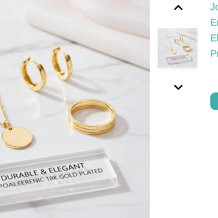
J
E
E
P