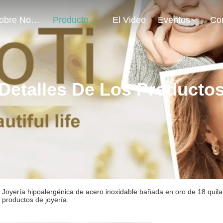
Sobre Nosotros
Productos
El Video
Eventos
Detalles De Los Producto
Joyería hipoalergénica de acero inoxidable bañada en oro de 18 quilat
productos de joyería.