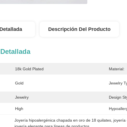
Detallada
Descripción Del Producto
Detallada
18k Gold Plated
Material:
Gold
Jewelry T
Jewelry
Design Sty
High
Hypoaller
Joyería hipoalergénica chapada en oro de 18 quilates
, 
joyería
joyería elegante para líneas de productos.