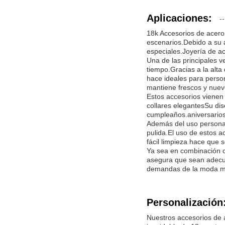
Aplicaciones:
18k Accesorios de acero
escenarios.Debido a su a
especiales.Joyería de ac
Una de las principales v
tiempo.Gracias a la alta
hace ideales para perso
mantiene frescos y nuevo
Estos accesorios vienen 
collares elegantesSu di
cumpleaños.aniversario
Además del uso personal
pulida.El uso de estos 
fácil limpieza hace que 
Ya sea en combinación co
asegura que sean adecua
demandas de la moda mo
Personalización
Nuestros accesorios de a