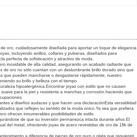
s de oro, cuidadosamente diseñada para aportar un toque de elegancia
as, incluyendo anillos, collares y pulseras, diseñados para
a perfecta de sofisticación y atractivo de moda..
ero inoxidable de alta calidad, asegurando un acabado radiante que
ates de oro no sólo cuentan con un deslumbrante brillo dorado sino que
adas que pueden mancharse o desgastarse rápidamente, nuestro
niendo su brillo y belleza con el tiempo.
uraleza hipoalergénica.Encontrar joyas con estilo que no causen
r suave para la piel y resistente a manchas y corrosión.haciendo que
ocupaciones.
antes a diseños audaces y que hacen una declaraciónEsta versatilidad
nalizados que reflejen su sentido de la moda único.Ya sea que prefiera
oro ofrecen innumerables posibilidades de estilo.
egurándose de que su inversión permanezca intacta durante años.El
isual del metal, ofreciendo joyas de acero revestidas de oro de 18k de
ntenimiento a diferencia de piezas de oro puro o plata que requieren