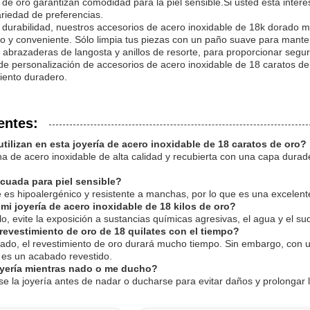
 de oro garantizan comodidad para la piel sensible.Si usted está intere
ariedad de preferencias.
durabilidad, nuestros accesorios de acero inoxidable de 18k dorado ma
lo y conveniente. Sólo limpia tus piezas con un paño suave para mant
abrazaderas de langosta y anillos de resorte, para proporcionar seguri
 de personalización de accesorios de acero inoxidable de 18 caratos d
iento duradero.
entes:
utilizan en esta joyería de acero inoxidable de 18 caratos de oro?
ha de acero inoxidable de alta calidad y recubierta con una capa durade
ecuada para piel sensible?
le es hipoalergénico y resistente a manchas, por lo que es una excelent
i joyería de acero inoxidable de 18 kilos de oro?
lo, evite la exposición a sustancias químicas agresivas, el agua y el su
revestimiento de oro de 18 quilates con el tiempo?
ado, el revestimiento de oro durará mucho tiempo. Sin embargo, con u
es un acabado revestido.
oyería mientras nado o me ducho?
e la joyería antes de nadar o ducharse para evitar daños y prolongar la