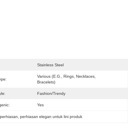
Stainless Steel
Various (e.g., Rings, Necklaces, 
ype:
Bracelets)
le:
Fashion/Trendy
genic:
Yes
 perhiasan
, 
perhiasan elegan untuk lini produk