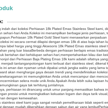
roduk
k:
g indah dari koleksi Perhiasan 18k Plated Emas Stainless Steel kam
 sehari-hari Anda.Koleksi ini menampilkan berbagai jenis perhiasan, 
papun.Perhiasan 18k Plated Gold Steel kami menawarkan perpaduan se
leksi ini secara cermat dilapisi dengan emas 18k di atas baja tahan k
pa label harga yang tinggi.Aksesoris 18k Plated Emas stainless ste
han yang luar biasaBerbeda dengan perhiasan berlapis emas tradisio
tuk bertahan dari kehidupan sehari-hari,mempertahankan kilau dan ke
enonjol dari Perhiasan Baja Plating Emas 18k kami adalah sifatnya ya
 menjadi tantanganpotongan kami terbuat dari stainless steel, dikena
s ini aman dan nyaman untuk dipakai untuk jangka waktu yang lama ta
ward akan menghargai gaya desain trendi yang mendefinisikan koleksi i
ekaragaman ini memungkinkan Anda untuk mencampur dan mencocokka
encerminkan selera mode unik Anda.Apakah Anda lebih suka lapisan hal
emungkinan gaya tak terhitung jumlahnya.
aya, perhiasan ini dirancang untuk umur panjang.memastikan bahwa inv
gan presisi untuk meningkatkan kekuatan logam dan daya tarik visual,
nan dengan kemewahan.
 stainless steel kami juga sangat rendah pemeliharaan tidak seperti
pat dengan mudah dibersihkan dengan sabun dan air yang lembutPerhi