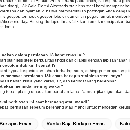
tuk kulit sensitifApakah Anda tertarik pada cincin, kalung, atau gela
ahan tinggi, 18k Gold Plated Aksesoris stainless steel kami memper
sederhana dan nyaman ✓ hanya membersihkan potongan Anda dengan kai
nis gesper, termasuk gesper lobster dan cincin pegas, untuk membe
si Aksesoris Baja Rinsing Berlapis Emas 18k kami untuk menciptakan
an lama.
unakan dalam perhiasan 18 karat emas ini?
 dari stainless steel berkualitas tinggi dan dilapisi dengan lapisan 
i cocok untuk kulit sensitif?
ersifat hypoallergenic dan tahan terhadap noda, sehingga merupakan pili
us merawat perhiasan 18k emas berlapis stainless steel saya?
hindari bahan kimia yang keras, air, dan keringat yang berlebihan.
at akan memudar seiring waktu?
g tepat, plating emas akan bertahan lama. Namun, jika digunakan dan
kai perhiasan ini saat berenang atau mandi?
lepas perhiasan sebelum berenang atau mandi untuk mencegah keru
Berlapis Emas
Rantai Baja Berlapis Emas
Kalu