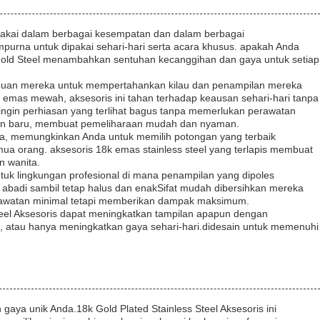
ipakai dalam berbagai kesempatan dan dalam berbagai
sempurna untuk dipakai sehari-hari serta acara khusus. apakah Anda
d Gold Steel menambahkan sentuhan kecanggihan dan gaya untuk setiap
ampuan mereka untuk mempertahankan kilau dan penampilan mereka
ng emas mewah, aksesoris ini tahan terhadap keausan sehari-hari tanpa
ingin perhiasan yang terlihat bagus tanpa memerlukan perawatan
dan baru, membuat pemeliharaan mudah dan nyaman.
da, memungkinkan Anda untuk memilih potongan yang terbaik
ua orang. aksesoris 18k emas stainless steel yang terlapis membuat
n wanita.
tuk lingkungan profesional di mana penampilan yang dipoles
abadi sambil tetap halus dan enakSifat mudah dibersihkan mereka
erawatan minimal tetapi memberikan dampak maksimum.
teel Aksesoris dapat meningkatkan tampilan apapun dengan
 atau hanya meningkatkan gaya sehari-hari.didesain untuk memenuhi
aya unik Anda.18k Gold Plated Stainless Steel Aksesoris ini