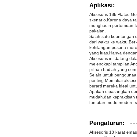
Aplikasi:
Aksesoris 18k Plated Go
skenario.Karena daya tah
menghadiri pertemuan fo
pakaian.
Salah satu keuntungan 
dari waktu ke waktu.Berk
kehilangan pesona merek
yang luas.Hanya denga
Aksesoris ini datang d
melengkapi tampilan And
pilihan hadiah yang semp
Selain untuk penggunaan
penting.Memakai aksesor
berarti mereka ideal u
Apakah dipasangkan deng
mudah.dan kepraktisan 
tuntutan mode modern sa
Pengaturan:
Aksesoris 18 karat emas