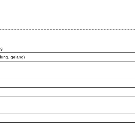
ng
alung, gelang)