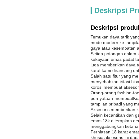
Deskripsi P
Deskripsi produ
Temukan daya tarik yan
mode modern ke tampilan
gaya atau kesempatan a
Setiap potongan dalam ko
kekayaan emas padat tan
juga memberikan daya ta
karat kami dirancang un
Salah satu fitur yang m
menyebabkan iritasi bisa
korosi.membuat aksesori
Orang-orang fashion-for
pernyataan-membuatKean
tampilan pribadi yang m
Aksesoris memberikan k
Selain kecantikan dan g
emas 18k diterapkan den
menggabungkan ketaha
Perhiasan 18 karat emas
khususaksesoris ini da