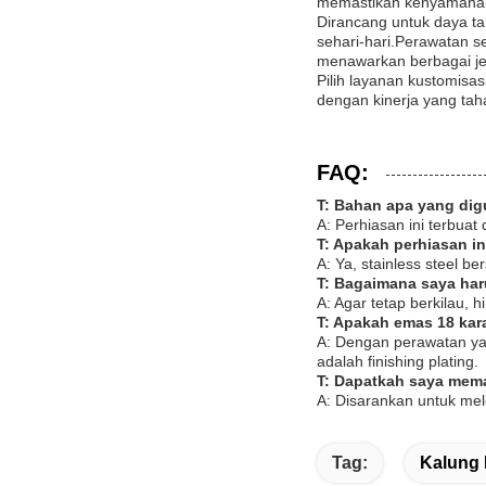
memastikan kenyamanan un
Dirancang untuk daya t
sehari-hari.Perawatan 
menawarkan berbagai je
Pilih layanan kustomisa
dengan kinerja yang tah
FAQ:
T: Bahan apa yang dig
A: Perhiasan ini terbuat
T: Apakah perhiasan in
A: Ya, stainless steel b
T: Bagaimana saya har
A: Agar tetap berkilau, 
T: Apakah emas 18 kar
A: Dengan perawatan yan
adalah finishing plating.
T: Dapatkah saya mema
A: Disarankan untuk me
Tag:
Kalung 