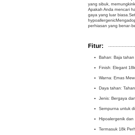
yang sibuk, memungkink
Apakah Anda mencari had
gaya yang luar biasa.S
hypoallergenicMengadop
perhiasan yang benar-ben
Fitur:
Bahan: Baja tahan 
Finish: Elegant 18k
Warna: Emas Mew
Daya tahan: Tahan 
Jenis: Bergaya da
Sempurna untuk di
Hipoalergenik dan 
Termasuk 18k Perh