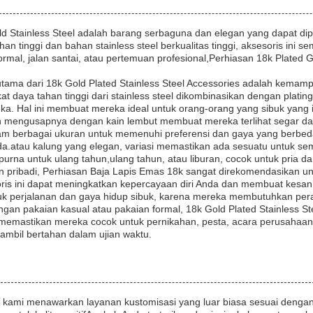
ld Stainless Steel adalah barang serbaguna dan elegan yang dapat d
an tinggi dan bahan stainless steel berkualitas tinggi, aksesoris ini 
rmal, jalan santai, atau pertemuan profesional,Perhiasan 18k Plate
utama dari 18k Gold Plated Stainless Steel Accessories adalah kem
at daya tahan tinggi dari stainless steel dikombinasikan dengan plati
a. Hal ini membuat mereka ideal untuk orang-orang yang sibuk yang 
n mengusapnya dengan kain lembut membuat mereka terlihat segar 
alam berbagai ukuran untuk memenuhi preferensi dan gaya yang berbe
a.atau kalung yang elegan, variasi memastikan ada sesuatu untuk sem
urna untuk ulang tahun,ulang tahun, atau liburan, cocok untuk pria da
 pribadi, Perhiasan Baja Lapis Emas 18k sangat direkomendasikan un
is ini dapat meningkatkan kepercayaan diri Anda dan membuat kesan 
ntuk perjalanan dan gaya hidup sibuk, karena mereka membutuhkan p
an pakaian kasual atau pakaian formal, 18k Gold Plated Stainless S
memastikan mereka cocok untuk pernikahan, pesta, acara perusahaan,
mbil bertahan dalam ujian waktu.
 kami menawarkan layanan kustomisasi yang luar biasa sesuai dengan g