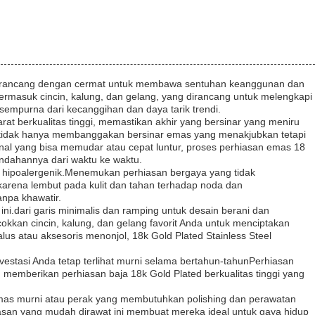
i, dirancang dengan cermat untuk membawa sentuhan keanggunan dan
termasuk cincin, kalung, dan gelang, yang dirancang untuk melengkapi
mpurna dari kecanggihan dan daya tarik trendi.
arat berkualitas tinggi, memastikan akhir yang bersinar yang meniru
el tidak hanya membanggakan bersinar emas yang menakjubkan tetapi
nal yang bisa memudar atau cepat luntur, proses perhiasan emas 18
indahannya dari waktu ke waktu.
ng hipoalergenik.Menemukan perhiasan bergaya yang tidak
l karena lembut pada kulit dan tahan terhadap noda dan
npa khawatir.
ni.dari garis minimalis dan ramping untuk desain berani dan
n cincin, kalung, dan gelang favorit Anda untuk menciptakan
us atau aksesoris menonjol, 18k Gold Plated Stainless Steel
estasi Anda tetap terlihat murni selama bertahun-tahunPerhiasan
 memberikan perhiasan baja 18k Gold Plated berkualitas tinggi yang
 emas murni atau perak yang membutuhkan polishing dan perawatan
asan yang mudah dirawat ini membuat mereka ideal untuk gaya hidup