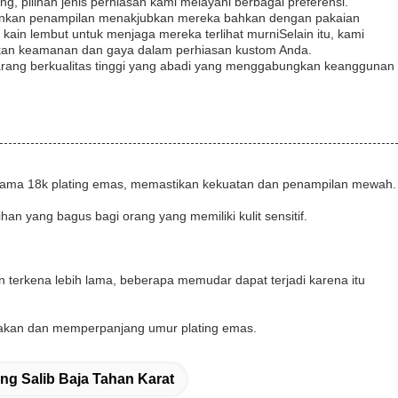
ng, pilihan jenis perhiasan kami melayani berbagai preferensi.
tahankan penampilan menakjubkan mereka bahkan dengan pakaian
n lembut untuk menjaga mereka terlihat murniSelain itu, kami
rikan keamanan dan gaya dalam perhiasan kustom Anda.
 barang berkualitas tinggi yang abadi yang menggabungkan keanggunan
tahan lama 18k plating emas, memastikan kekuatan dan penampilan mewah.
han yang bagus bagi orang yang memiliki kulit sensitif.
 terkena lebih lama, beberapa memudar dapat terjadi karena itu
sakan dan memperpanjang umur plating emas.
ng Salib Baja Tahan Karat