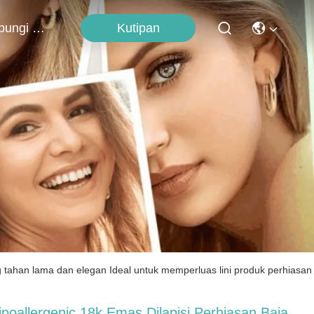
Kutipan
Hubungi Kami
g tahan lama dan elegan Ideal untuk memperluas lini produk perhiasan
ipoallergenic 18k Emas Dilapisi Perhiasan Baja