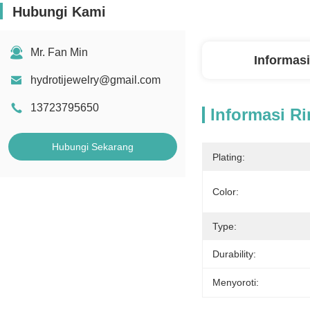
Hubungi Kami
Mr. Fan Min
Informasi
hydrotijewelry@gmail.com
13723795650
Informasi Ri
Hubungi Sekarang
Plating:
Color:
Type:
Durability:
Menyoroti: