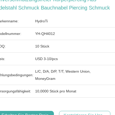
delstahl Schmuck Bauchnabel Piercing Schmuck
rkenname:
HydroTi
dellnummer:
YH-QH4012
OQ:
10 Stück
eis:
USD 3-10/pcs
L/C, D/A, D/P, T/T, Western Union,
hlungsbedingungen:
MoneyGram
rsorgungsfähigkeit:
10,0000 Stück pro Monat