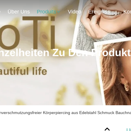
e
Über Uns
Produits
Video
Ereignisse
nzelheiten Zu Den Produk
nverschmutzungsfreier Körperpiercing aus Edelstahl Schmuck Bauchn
U