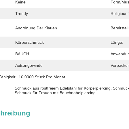
Keine
Form/Mus
Trendy
Religious
Anordnung Der Klauen
Bereitste
Körperschmuck
Länge:
BAUCH
Anwendun
Außengewinde
Verpackun
ähigkeit:
10,0000 Stück Pro Monat
Schmuck aus rostfreiem Edelstahl für Körperpiercing
, 
Schmuck 
Schmuck für Frauen mit Bauchnabelpiercing
chreibung