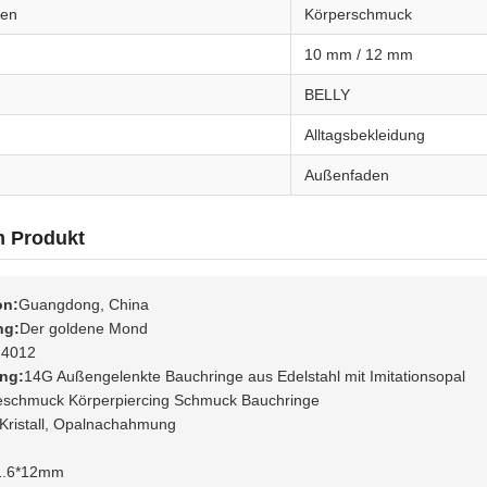
ren
Körperschmuck
10 mm / 12 mm
BELLY
Alltagsbekleidung
Außenfaden
m Produkt
on:
Guangdong, China
ng:
Der goldene Mond
4012
ng:
14G Außengelenkte Bauchringe aus Edelstahl mit Imitationsopal
schmuck Körperpiercing Schmuck Bauchringe
 Kristall, Opalnachahmung
1.6*12mm