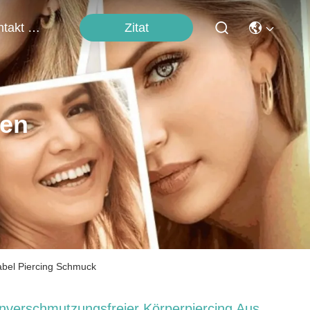
Zitat
Kontakt Mit Uns
ten
abel Piercing Schmuck
nverschmutzungsfreier Körperpiercing Aus