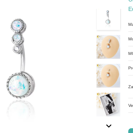
E
Ma
Mo
M
Pr
Za
Ve