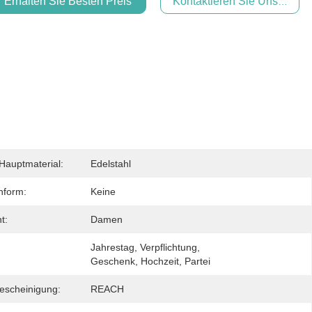
Erhalten Sie Besten Preis
Kontaktieren Sie Uns Jetzt
auptmaterial:
Edelstahl
nform:
Keine
t:
Damen
Jahrestag, Verpflichtung, 
Geschenk, Hochzeit, Partei
escheinigung:
REACH