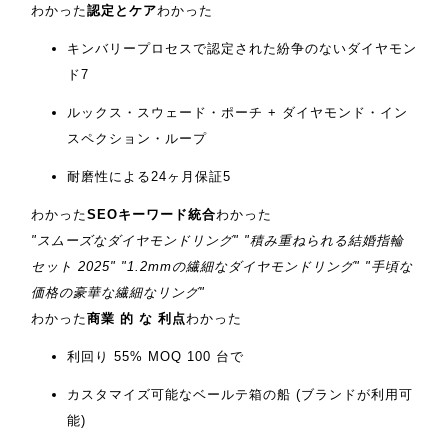
わかった
認定とケア
わかった
キンバリープロセスで認定された紛争のないダイヤモン
ド
7
ルックス・スウェード・ポーチ + ダイヤモンド・イン
スペクション・ループ
耐磨性による24ヶ月保証
5
わかった
SEOキーワード統合
わかった
"スムーズなダイヤモンドリング" "積み重ねられる結婚指輪
セット 2025" "1.2mmの繊細なダイヤモンドリング" "手頃な
価格の豪華な繊細なリング"
わかった
商業 的 な 利点
わかった
利回り 55% MOQ 100 台で
カスタマイズ可能なベールテ箱の船 (ブランドが利用可
能)