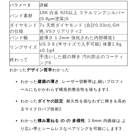
パラメータ
詳細
18K 白金 925以上 ステルリングシルバー
バンド素材
(0.8μm塗装)
5
ダイヤモンド
7x 天然ダイヤモンド (合計0.03ct),GH
の仕様
色,VSクリアリティ
2
バンド幅
超薄さ 1.2mm 強化された内部構造
1
US 3-9 (半サイズで入手可能) 体重1.8g
リングサイズ
±0.1g
4
手洗いした鏡の輝き 汚れ防止のコーティ
終わって
ング
6
わかった
デザイン哲学
わかった
わかった
建築の薄さ
: レーザー切断帯は,細いプロフィ
ールにもかかわらず構造的整合性を保ちます
1
わかった
ダイヤの設定
: 耐久性を損なわずに輝きを高め
るマイクロパブ技術
2
わかった
積み重ねる の の 多様性
: 1.6mm 内曲線は,よ
り広い帯とシームレスなペアリングを可能にします
3