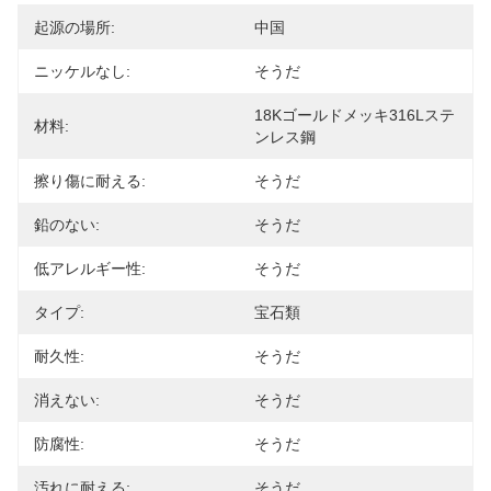
起源の場所:
中国
ニッケルなし:
そうだ
18Kゴールドメッキ316Lステ
材料:
ンレス鋼
擦り傷に耐える:
そうだ
鉛のない:
そうだ
低アレルギー性:
そうだ
タイプ:
宝石類
耐久性:
そうだ
消えない:
そうだ
防腐性:
そうだ
汚れに耐える:
そうだ