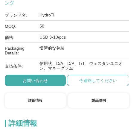
ング
HydroTi
ブランド名:
50
MOQ:
USD 3-10/pcs
価格:
Packaging
慣習的な包装
Details:
信用状、D/A、D/P、T/T、ウェスタンユニオ
支払条件:
ン、マネーグラム
お問い合わせ
今連絡してください
詳細情報
製品説明
詳細情報