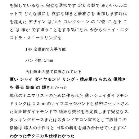
を探しているなら 完璧な選択です 14k 金製で 細かいシルエ
ットで どんな服にも 微妙な輝きと優雅さを 追加します時代
を超えた デザイン は,宝石 コレクション の 宝物 に なる こ
と は 確か です違うことをする気になれ 今からシェイ・エク
ストラ・スニークリングを
14k 金属銅で入手可能
バンド幅: 1mm
汚れ防止の壁で保護されている
薄い シャイ ダイヤモンド リング - 積み重ね られる 優雅さ
を 得る 短命 の 輝き
わかった
現代のミニマリストのために作られた 薄いシェイダイヤモン
ドリングは 1.2mmのナイフエッジバンドと精密にセットされ
た近距離ダイヤモンドで 繊細な贅沢を再定義します完璧なス
タッキングピースまたはスタンドアロン宣言として設計この
指輪は 職人の手作りと 日常の着用を組み合わせています
3
7
.
わかった
テクニカル仕様
わかった