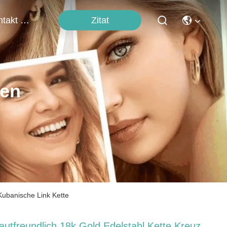
Zitat
Kontakt Mit Uns
ten
Kubanische Link Kette
autfreundlich 18k Gold Edelstahl Kette Kreuz