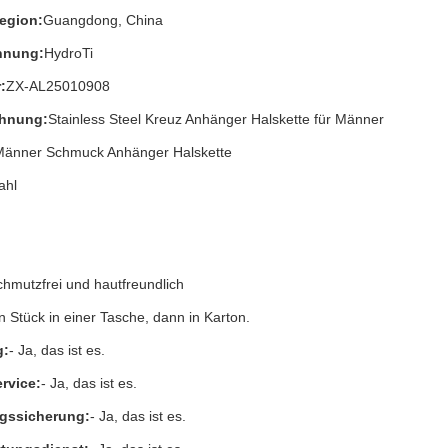
Region:
Guangdong, China
hnung:
HydroTi
:
ZX-AL25010908
chnung:
Stainless Steel Kreuz Anhänger Halskette für Männer
Männer Schmuck Anhänger Halskette
ahl
chmutzfrei und hautfreundlich
n Stück in einer Tasche, dann in Karton.
g:
- Ja, das ist es.
rvice:
- Ja, das ist es.
gssicherung:
- Ja, das ist es.