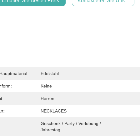
Erhalten Sie Besten Preis
Kontaktieren Sie Uns Jetzt
auptmaterial:
Edelstahl
nform:
Keine
t:
Herren
rt:
NECKLACES
Geschenk / Party / Verlobung / 
Jahrestag