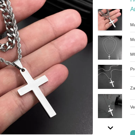
A
Ma
Mo
M
Pr
Za
Ve