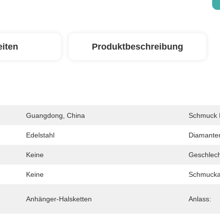
eiten
Produktbeschreibung
Guangdong, China
Schmuck H
Edelstahl
Diamante
Keine
Geschlech
Keine
Schmucka
Anhänger-Halsketten
Anlass: