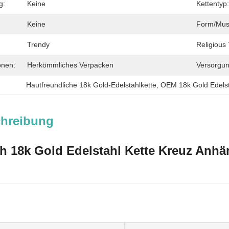
g:
Keine
Kettentyp:
Keine
Form/Mus
Trendy
Religious
onen:
Herkömmliches Verpacken
Versorgun
Hautfreundliche 18k Gold-Edelstahlkette
, 
OEM 18k Gold Edelst
chreibung
ch 18k Gold Edelstahl Kette Kreuz Anh