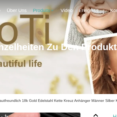
e
Über Uns
Produits
Video
Ereignisse
nzelheiten Zu Den Produk
autfreundlich 18k Gold Edelstahl Kette Kreuz Anhänger Männer Silber 
H