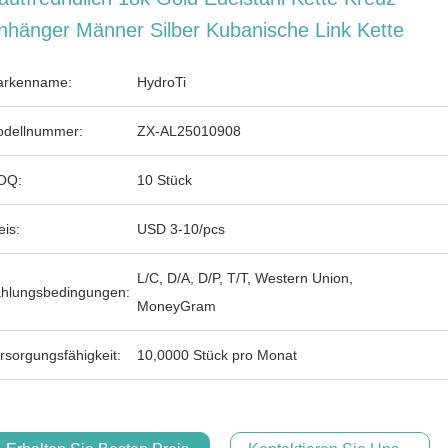
nhänger Männer Silber Kubanische Link Kette
rkenname:
HydroTi
dellnummer:
ZX-AL25010908
OQ:
10 Stück
eis:
USD 3-10/pcs
L/C, D/A, D/P, T/T, Western Union,
hlungsbedingungen:
MoneyGram
rsorgungsfähigkeit:
10,0000 Stück pro Monat