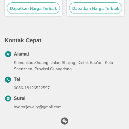
Dilapisi Emas, Kalung Tiga
rantai perak Kuba Link rantai
Dapatkan Harga Terbaik
Lapis dengan Liontin
Dapatkan Harga Terbaik
Mutiara, 17.72 Inci
Kontak Cepat
Alamat
Komunitas Zhuang, Jalan Shajing, Distrik Bao'an, Kota
Shenzhen, Provinsi Guangdong
Tel
0086-18126522597
Surel
hydrotijewelry@gmail.com