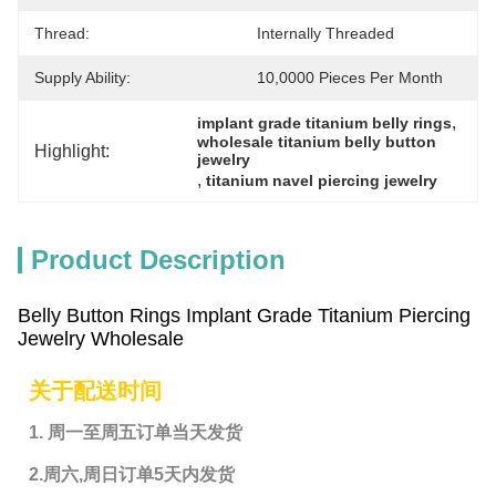
Thread:
Internally Threaded
Supply Ability:
10,0000 Pieces Per Month
, 
implant grade titanium belly rings
wholesale titanium belly button 
Highlight:
jewelry
, 
titanium navel piercing jewelry
Product Description
Belly Button Rings Implant Grade Titanium Piercing
Jewelry Wholesale
关于配送时间
1. 周一至周五订单当天发货
2.周六,周日订单5天内发货