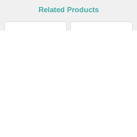
Related Products
Belly Rings Wholesale ASTM
5mm Silver Titanium Belly
F136 Titanium Piercing
Button Jewelry 14G Titanium
Jewelry for Women
Navel
Get Best Price
Get Best Price