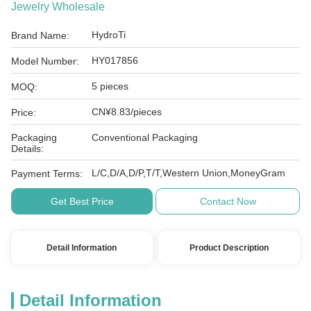
Jewelry Wholesale
HydroTi
Brand Name:
HY017856
Model Number:
5 pieces
MOQ:
CN¥8.83/pieces
Price:
Packaging
Conventional Packaging
Details:
L/C,D/A,D/P,T/T,Western Union,MoneyGram
Payment Terms:
Get Best Price
Contact Now
Detail Information
Product Description
Detail Information