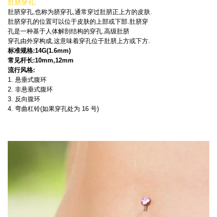
肚脐穿孔:
肚脐穿孔,也称为脐穿孔,通常穿过肚脐正上方的皮肤.
肚脐穿孔的位置可以位于皮肤的上部或下部.肚脐穿
孔是一种基于人体解剖结构的穿孔.高级肚脐
穿孔由外穿构成,这意味着穿孔位于肚脐上方或下方.
标准规格:14G(1.6mm)
常见杆长:10mm,12mm
流行风格:
1. 悬垂式腹环
2. 非悬垂式腹环
3. 反向腹环
4. 弯曲杠铃(如果穿孔处为 16 号)