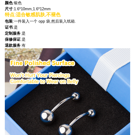
颜色
:银色
尺寸
:1.6*10mm,1.6*12mm
特点
:适合敏感肌肤,不褪色
包装
:一件装入一个 opp 袋,然后装入纸箱.
证书
:是
定制服务
:是
保修保证
:是
退款服务
:有