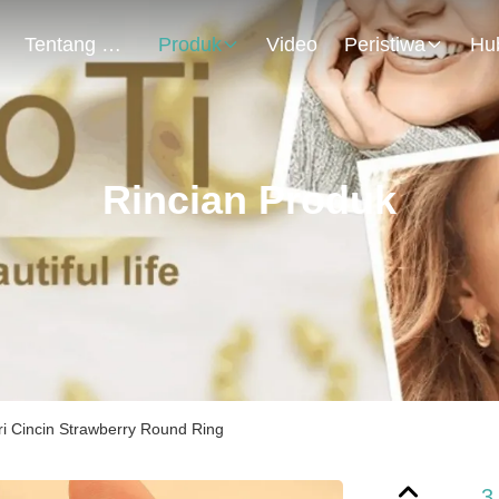
Tentang Kami
Produk
Video
Peristiwa
Rincian Produk
i Cincin Strawberry Round Ring
3