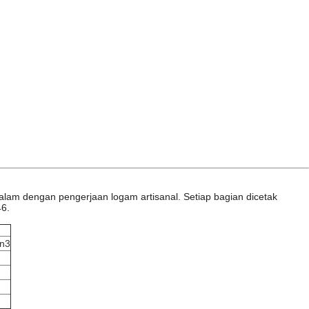
lam dengan pengerjaan logam artisanal. Setiap bagian dicetak
4
6
.
an
3