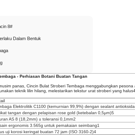
ncin 8#
erlaku Dalam Bentuk
baga
 g
 Tembaga - Perhiasan Botani Buatan Tangan
 musim panas, Cincin Bulat Stroberi Tembaga menggabungkan pesona a
akan teknik lilin hilang, melestarikan tekstur urat stroberi yang halus
ail
mbaga Elektrolitik C1100 (kemurnian 99,9%) dengan sealant antioksid
ikat tangan dengan pelapisan rose gold (ketebalan 0,5μm)
5
uran AS 8 (18,2mm) ± toleransi 0,1mm
2
sain ergonomis 3.565g untuk pemakaian seimbang
1
us uji korosi keringat buatan 72 jam (ISO 3160-2)
4