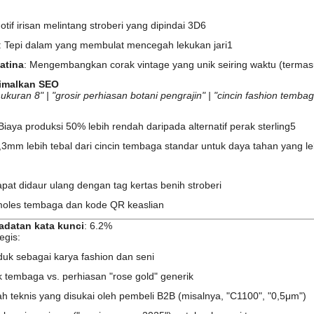
Motif irisan melintang stroberi yang dipindai 3D
6
‌: Tepi dalam yang membulat mencegah lekukan jari
1
atina
‌: Mengembangkan corak vintage yang unik seiring waktu (terma
timalkan SEO
 ukuran 8" | "grosir perhiasan botani pengrajin" | "cincin fashion temba
: Biaya produksi 50% lebih rendah daripada alternatif perak sterling
5
 0,3mm lebih tebal dari cincin tembaga standar untuk daya tahan yang l
apat didaur ulang dengan tag kertas benih stroberi
moles tembaga dan kode QR keaslian
adatan kata kunci
‌: 6.2%
egis:
uk sebagai karya fashion dan seni
ik tembaga vs. perhiasan "rose gold" generik
h teknis yang disukai oleh pembeli B2B (misalnya, "C1100", "0,5μm")