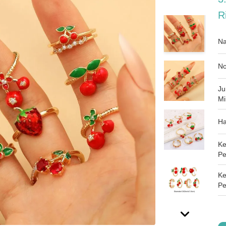
R
Na
No
Ju
Mi
Ha
Ke
Pe
K
Pe