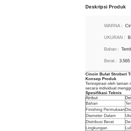
Deskripsi Produk
WARNA :
Ci
UKURAN :
B
Bahan :
Tem
Berat :
3.565
Cincin Bulat Stroberi
Konsep Produk
Terinspirasi oleh taman
secara individual menggun
Spesifikasi Teknis
Atribut
Det
Bahan
Te
Finishing Permukaan
Dis
Diameter Dalam
Uk
Distribusi Berat
De
Lingkungan
Lul