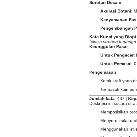
Sorotan Desain
Akurasi Botani
‌: 
Kenyamanan Pas
Pengembangan P
Kata Kunci yang Diop
"cincin stroberi tembaga
Keunggulan Pasar
Untuk Pengecer
‌
Untuk Pemakai
‌:
Pengemasan
Kotak kraft yang d
Termasuk kain pe
Jumlah kata
‌: 437 | ‌
Kep
Deskripsi ini secara strat
Memposisikan prod
Menyoroti sifat un
Menggunakan istila