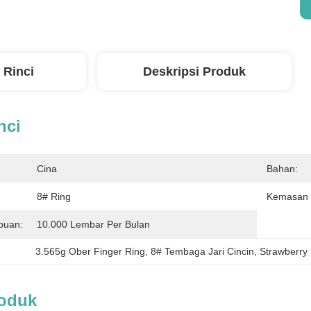
 Rinci
Deskripsi Produk
nci
Cina
Bahan:
8# Ring
Kemasan 
puan:
10.000 Lembar Per Bulan
3.565g Ober Finger Ring
, 
8# Tembaga Jari Cincin
, 
Strawberry
roduk