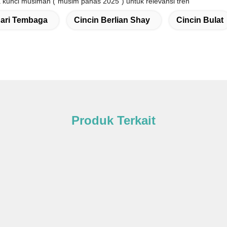
kunci musiman ("musim panas 2025") untuk relevansi tren
Jari Tembaga
Cincin Berlian Shay
Cincin Bulat
Produk Terkait