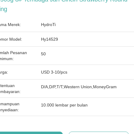
ing
ma Merek:
HydroTi
mor Model:
Hy14529
mlah Pesanan
50
nimum:
rga:
USD 3-10/pcs
tentuan
D/A,D/P,T/T,Western Union,MoneyGram
mbayaran:
emampuan
10.000 lembar per bulan
nyediaan: