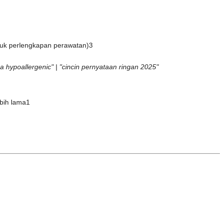
suk perlengkapan perawatan)
3
ga hypoallergenic" | "cincin pernyataan ringan 2025"
ebih lama
1