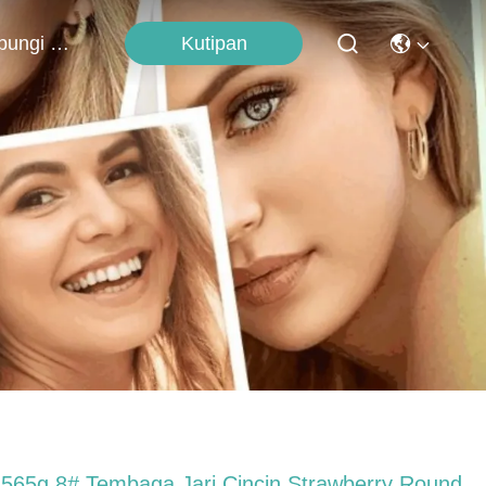
Kutipan
Hubungi Kami
.565g 8# Tembaga Jari Cincin Strawberry Round