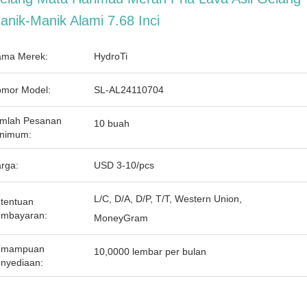
anik-Manik Alami 7.68 Inci
ma Merek:
HydroTi
mor Model:
SL-AL24110704
mlah Pesanan
10 buah
nimum:
rga:
USD 3-10/pcs
L/C, D/A, D/P, T/T, Western Union,
tentuan
mbayaran:
MoneyGram
emampuan
10,0000 lembar per bulan
nyediaan: