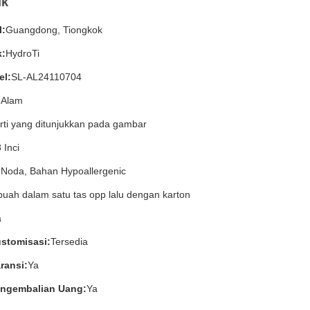
uk
l:
Guangdong, Tiongkok
:
HydroTi
l:
SL-AL24110704
 Alam
rti yang ditunjukkan pada gambar
 Inci
Noda, Bahan Hypoallergenic
buah dalam satu tas opp lalu dengan karton
a
stomisasi:
Tersedia
ransi:
Ya
ngembalian Uang:
Ya