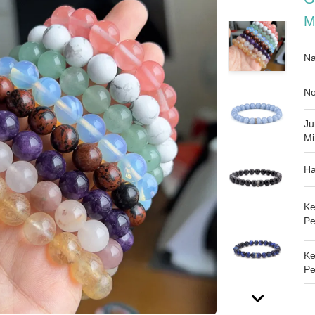
M
Na
No
Ju
Mi
Ha
Ke
Pe
K
Pe