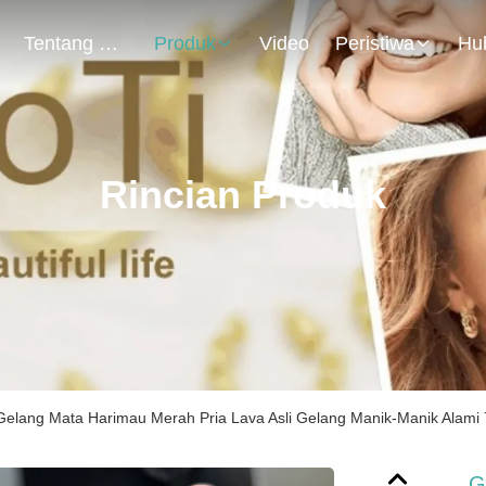
Tentang Kami
Produk
Video
Peristiwa
Rincian Produk
Gelang Mata Harimau Merah Pria Lava Asli Gelang Manik-Manik Alami 7
G