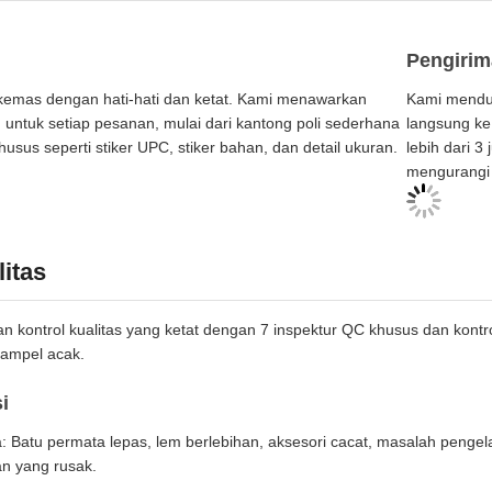
Pengiri
kemas dengan hati-hati dan ketat. Kami menawarkan
Kami menduk
ntuk setiap pesanan, mulai dari kantong poli sederhana
langsung ke
usus seperti stiker UPC, stiker bahan, dan detail ukuran.
lebih dari 3
mengurangi 
itas
kontrol kualitas yang ketat dengan 7 inspektur QC khusus dan kontrol 
ampel acak.
i
a: Batu permata lepas, lem berlebihan, aksesori cacat, masalah penge
n yang rusak.