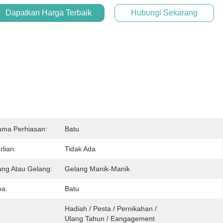
Dapatkan Harga Terbaik
Hubungi Sekarang
ama Perhiasan:
Batu
lian:
Tidak Ada
ang Atau Gelang:
Gelang Manik-Manik
ma:
Batu
Hadiah / Pesta / Pernikahan / 
Ulang Tahun / Eangagement