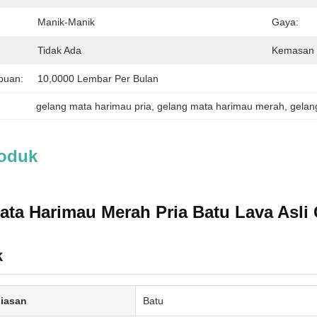
Manik-Manik
Gaya:
Tidak Ada
Kemasan 
puan:
10,0000 Lembar Per Bulan
gelang mata harimau pria
, 
gelang mata harimau merah
, 
gelan
roduk
ta Harimau Merah Pria Batu Lava Asli 
k
iasan
Batu