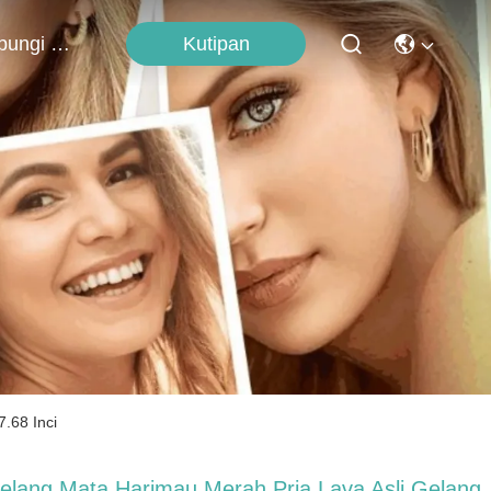
Kutipan
Hubungi Kami
.68 Inci
elang Mata Harimau Merah Pria Lava Asli Gelang